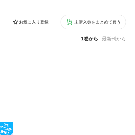
お気に入り登録
未購入巻をまとめて買う
1巻から
|
最新刊から