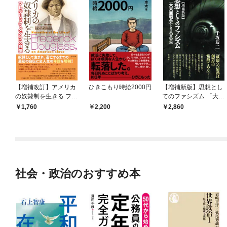
【増補改訂】アメリカ
ひきこもり時給2000円
【増補新版】思想とし
の奴隷制を生きる フレ
てのファシズム 「大東
デリック・ダグラス自
亜戦争」と１９６８
1,760
2,200
2,860
伝
社会・政治のおすすめ本