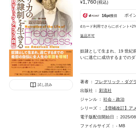
1,760
(税込)
ポイ
16
pt
獲得
dカード利用でさらにポイント+2
返品不可
奴隷として生まれ、19 世
いに逃亡に成功するまでのダ
人々に読み継がれている名著
後の国外亡命・奴隷制反対運
す。目次訳者まえがき序文─
著者
フレデリック・ダグ
フィリップス第１章 奴隷に
試し読み
ち第４章 罪に問われぬ殺人
出版社
彩流社
港町ボルティモア第７章 
ジャンル
社会・政治
「キリスト教徒」マスター・
シリーズ
【増補改訂】ア
章 逃亡――ニューベッドフ
リック・ダグラス年譜〔個人
電子版配信開始日
2025/08
ファイルサイズ
- MB