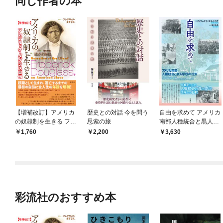
同じ作者の本
【増補改訂】アメリカ
歴史との対話 今を問う
自由を求めて アメリカ
の奴隷制を生きる フレ
思索の旅
南部人種統合と黒人学
デリック・ダグラス自
校の行方
1,760
2,200
3,630
伝
彩流社のおすすめ本