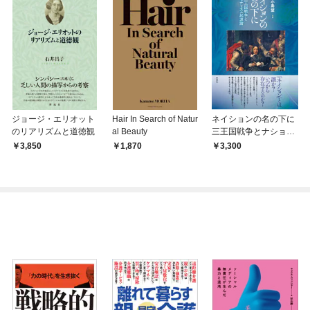
ジョージ・エリオット
Hair In Search of Natur
ネイションの名の下に
のリアリズムと道徳観
al Beauty
三王国戦争とナショナ
リズム起源論
3,850
1,870
3,300