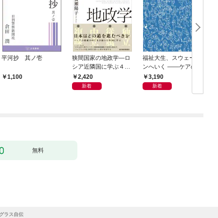
平河抄 其ノ壱
狭間国家の地政学―ロ
福祉大生、スウェーデ
シア近隣国に学ぶ４つ
ンへいく ――ケアのそ
の生き残り戦略
の先へ――15人が見た
2,420
3,190
1,100
民主主義の景色――
新着
新着
無料
グラス自伝