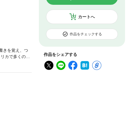
カートへ
作品をチェックする
み書きを覚え、つ
作品をシェアする
メリカで多くの
、ダグラスの逃亡
涯を簡潔に描き出
簡─ウェンデル・
ド大佐と奴隷た
 新しい主人と
の怒り第９章
での闘い第11
て増補 フレデ