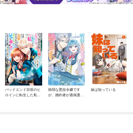
バッドエンド目前のヒ
病弱な悪役令嬢です
妹は知っている
ロインに転生した私、
が、婚約者が過保護す
今世では恋愛するつも
ぎて逃げ出したい(私た
りがチートな兄が離し
ち犬猿の仲でしたよ
てくれません！？@C
ね！？)
OMIC