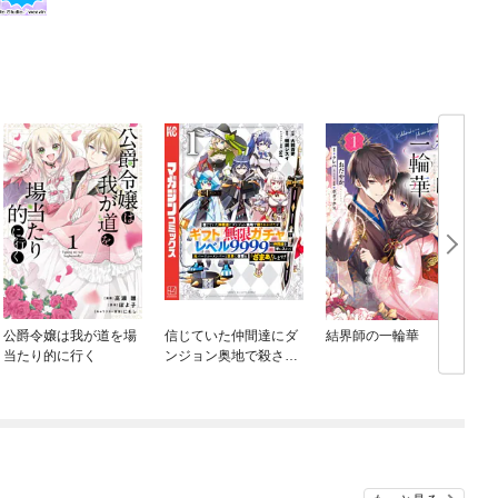
公爵令嬢は我が道を場
信じていた仲間達にダ
結界師の一輪華
当たり的に行く
ンジョン奥地で殺され
かけたがギフト『無限
ガチャ』でレベル９９
９９の仲間達を手に入
れて元パーティーメン
バーと世界に復讐＆
『ざまぁ！』します！