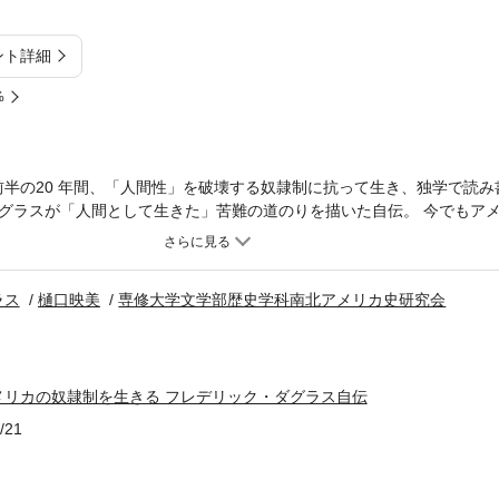
ント詳細
%
紀前半の20 年間、「人間性」を破壊する奴隷制に抗って生き、独学で読
グラスが「人間として生きた」苦難の道のりを描いた自伝。 今でもア
〔初版〕に年譜を増補。年譜では19世紀の社会のうねりを確認しつつ
動・南北戦争下の言動など，77歳で死亡するまでの活動家としての生
ウィリアム・ロイド・ギャリソンウェンデル・フィリップス卿からの書
ラス
樋口映美
専修大学文学部歴史学科南北アメリカ史研究会
生まれて第２章 ロイド大佐のホーム・プランテーション第３章 ロイ
第５章 ロイド大佐のもとを去る――あこがれのボルティモアへ第６章
読み書きの習得――自由への手がかり第８章 遺産の分配――奴隷制へ
トマス第10 章 抵抗――コーヴィとの闘い・仲間との逃亡計画・造船所
メリカの奴隷制を生きる フレデリック・ダグラス自伝
ォードでの出会い追補 二つの「キリスト教」訳者あとがき監修に寄せ
年譜と黒人関係史事項）増補版 あとがき
/21