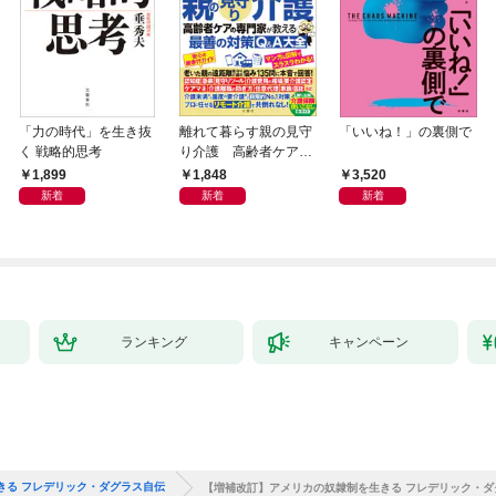
「力の時代」を生き抜
離れて暮らす親の見守
「いいね！」の裏側で
く 戦略的思考
り介護 高齢者ケアの
専門家が教える最善の
1,899
1,848
3,520
対策Q＆A大全
新着
新着
新着
ランキング
キャンペーン
きる フレデリック・ダグラス自伝
【増補改訂】アメリカの奴隷制を生きる フレデリック・ダ