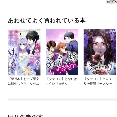
あわせてよく買われている本
【単行本】おデブ悪女
【タテヨミ】あなたは
【タテヨミ】クロユ
に転生したら、なぜか
もういりません
リ〜復讐サークル〜
ラスボス王子様に執着
されています