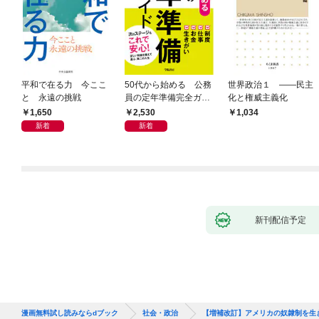
平和で在る力 今ここ
50代から始める 公務
世界政治１ ――民主
と 永遠の挑戦
員の定年準備完全ガイ
化と権威主義化
ド
1,650
2,530
1,034
新着
新着
新刊配信予定
漫画無料試し読みならdブック
社会・政治
【増補改訂】アメリカの奴隷制を生