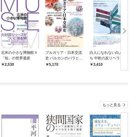
北米の小さな博物館４
ブルガリア・日本交流
白人になれない白人た
「知」の世界遺産
史 バルカンのバラとサ
ち 中欧の反リベラリズ
クラの巡り会い
ムとレイシズム
2,530
5,170
3,410
もっと見る