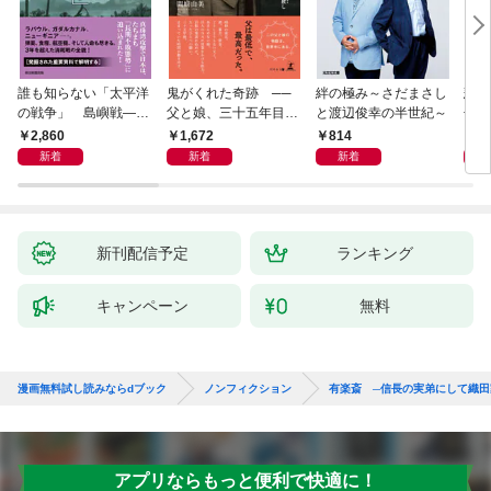
誰も知らない「太平洋
鬼がくれた奇跡 ──
絆の極み～さだまさし
悲劇
の戦争」 島嶼戦――
父と娘、三十五年目の
と渡辺俊幸の半世紀～
子 
マッカーサーとの激闘
赦し
読み
2,860
1,672
814
1,
の真実
新着
新着
新着
新刊配信予定
ランキング
キャンペーン
無料
漫画無料試し読みならdブック
ノンフィクション
有楽斎 ─信長の実弟にして織田
アプリならもっと便利で快適に！