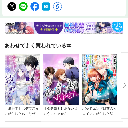
あわせてよく買われている本
【単行本】おデブ悪女
【タテヨミ】あなたは
バッドエンド目前のヒ
【タ
に転生したら、なぜか
もういりません
ロインに転生した私、
リ〜
ラスボス王子様に執着
今世では恋愛するつも
されています
りがチートな兄が離し