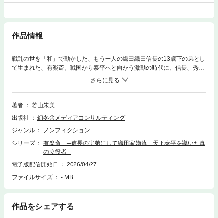
作品情報
戦乱の世を「和」で動かした、もう一人の織田織田信長の13歳下の弟とし
て生まれた、有楽斎。戦国から泰平へと向かう激動の時代に、信長、秀
吉、家康という三英傑のはざまで人を結び、幾度もの和平交渉に奔走し
た。歴史の中心人物たちの間に立ち戦乱の終息に尽くしたにもかかわら
ず、その存在はこれまで陰にかくれていた。本書は、人と人との対話を重
んじ、乱世から泰平への道を静かに支えた有楽斎の実像に迫る一冊であ
著者
若山朱美
る。さらに茶人としても大成し、「客をもてなすをもって本義となす」と
出版社
幻冬舎メディアコンサルティング
いう精神を貫いたその生涯は、戦国史に新たな光を当てるとともに、現代
にも通じる生き方の示唆を与える。著者プロフィール若山 朱美（わかや
ジャンル
ノンフィクション
ま あけみ）愛知県生まれ。日英歴史ナビゲータ。英国レスター大学MBA
シリーズ
有楽斎 ─信長の実弟にして織田家嫡流、天下泰平を導いた真
取得。製造業・米国IT企業でのグローバルビジネス経験を経て、2019年ジ
の立役者─
ェイヒストリーズ設立。歴史人物の物語を通じ、学びと発見の旅行企画・
実装と企業研修を手がける。愛知歴史研究会会員。
電子版配信開始日
2026/04/27
ファイルサイズ
- MB
作品をシェアする