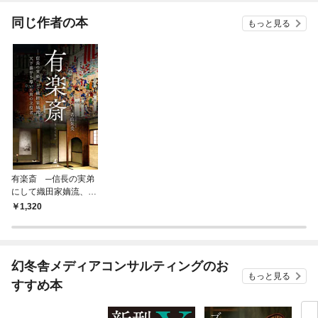
てくれません！？@C
OMIC
同じ作者の本
もっと見る
有楽斎 ─信長の実弟
にして織田家嫡流、天
下泰平を導いた真の立
1,320
役者─
幻冬舎メディアコンサルティングのお
もっと見る
すすめ本