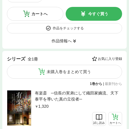
カートへ
今すぐ買う
作品をチェックする
作品情報へ
シリーズ
全1冊
お気に入り登録
未購入巻をまとめて買う
1巻から
|
最新刊から
有楽斎 ─信長の実弟にして織田家嫡流、天下
泰平を導いた真の立役者─
1,320
試し読み
カートへ