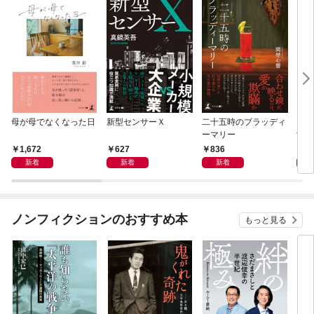
母が母でなくなった日
新型センサーＸ
二十五時のブラッディ
アン
ーマリー
世因
1,672
627
836
1,
新着
新着
新着
ノンフィクションのおすすめ本
もっと見る