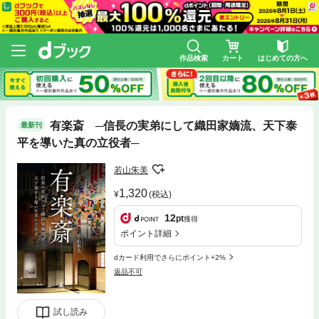
作品検索
カート
はじめての方へ
有楽斎 ─信長の実弟にして織田家嫡流、天下泰
最新刊
平を導いた真の立役者─
若山朱美
1,320
(税込)
12
pt
獲得
ポイント詳細
dカード利用でさらにポイント+2%
返品不可
試し読み