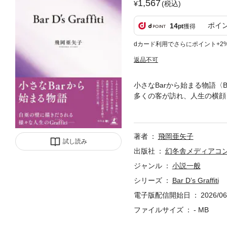
1,567
(税込)
ポイ
14
pt
獲得
dカード利用でさらにポイント+2
返品不可
小さなBarから始まる物語〈Bar 
多くの客が訪れ、人生の横顔
「次の人生では、あの人にと
〈僕〉の心は揺れる。
著者
飛岡亜矢子
試し読み
出版社
幻冬舎メディアコ
ジャンル
小説一般
シリーズ
Bar D’s Graffiti
電子版配信開始日
2026/06
ファイルサイズ
- MB