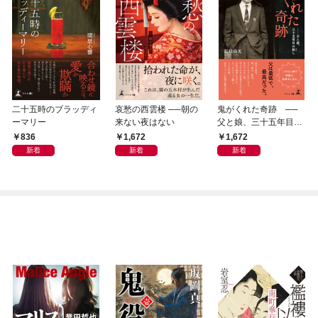
二十五時のブラッディ
哀愁の西雲楼 ──朝の
鬼がくれた奇跡 ──
ーマリー
来ない夜はない
父と娘、三十五年目の
赦し
836
1,672
1,672
新着
新着
新着