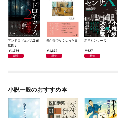
アンドロギュノス2 創
母が母でなくなった日
新型センサーＸ
世因子
1,776
1,672
627
新着
新着
新着
小説一般のおすすめ本