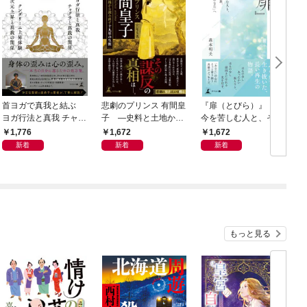
首ヨガで真我と結ぶ
悲劇のプリンス 有間皇
『扉（とびら）』 ～
ヨガ行法と真我 チャク
子 ―史料と土地から
今を苦しむ人と、その
ラと真我の関係 クンダ
読み直す十九年の生涯
ご家族、そして「あな
1,776
1,672
1,672
リーニ上昇体験 次元上
た」へ～
新着
新着
新着
昇と真我の関係
もっと見る