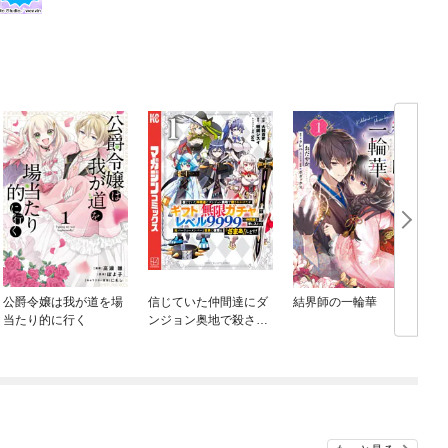
公爵令嬢は我が道を場
信じていた仲間達にダ
結界師の一輪華
当たり的に行く
ンジョン奥地で殺され
かけたがギフト『無限
ガチャ』でレベル９９
９９の仲間達を手に入
れて元パーティーメン
バーと世界に復讐＆
『ざまぁ！』します！