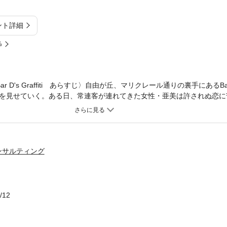
ント詳細
%
D's Graffiti あらすじ〉自由が丘、マリクレール通りの裏手にあるBar D's 
を見せていく。ある日、常連客が連れてきた女性・亜美は許されぬ恋に
って無標な存在になりたい」と謎めいた言葉を呟く彼女に、なぜかマス
ンサルティング
/12