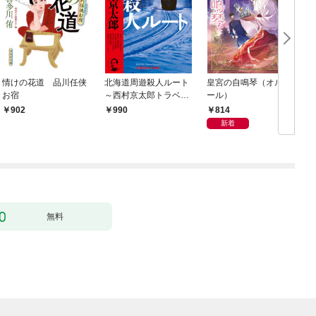
情けの花道 品川任侠
北海道周遊殺人ルート
皇宮の自鳴琴（オルゴ
お宿
～西村京太郎トラベル
ール）
ミステリー・セレクシ
814
902
990
ョン（1）～
新着
無料