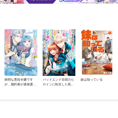
病弱な悪役令嬢です
バッドエンド目前のヒ
妹は知っている
が、婚約者が過保護す
ロインに転生した私、
ぎて逃げ出したい(私た
今世では恋愛するつも
ち犬猿の仲でしたよ
りがチートな兄が離し
ね！？)
てくれません！？@C
OMIC