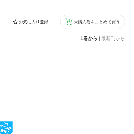
お気に入り登録
未購入巻をまとめて買う
1巻から
|
最新刊から