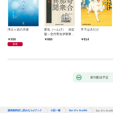
浄土ヶ浜の天使
変化（へんげ） 決定
手下は犬だけ
版～交代寄合伊那衆異
聞（1）～
550
880
814
新着
新刊配信予定
漫画無料試し読みならdブック
小説一般
Bar D’s Graffiti
Bar D’s Graffit