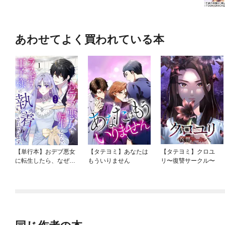
あわせてよく買われている本
【単行本】おデブ悪女
【タテヨミ】あなたは
【タテヨミ】クロユ
に転生したら、なぜか
もういりません
リ〜復讐サークル〜
ラスボス王子様に執着
されています