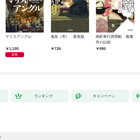
マリスアングル
鬼役（壱） 新装版
南町奉行異聞帖 襤褸
舟の以栢
1,100
726
990
新着
ランキング
キャンペーン
i