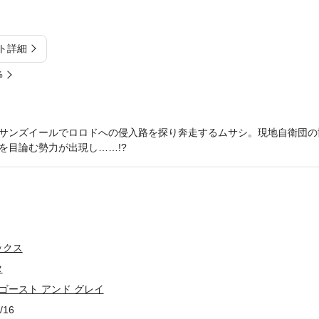
ト詳細
%
サンズイールでロロドへの侵入路を探り奔走するムサシ。現地自衛団の
を目論む勢力が出現し……!?
ックス
タ
ゴースト アンド グレイ
/16