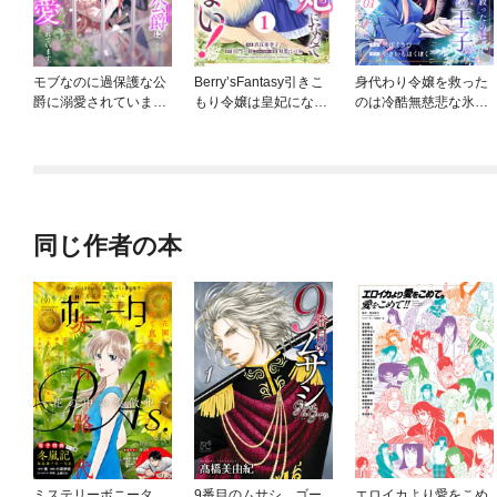
モブなのに過保護な公
Berry’sFantasy引きこ
身代わり令嬢を救った
爵に溺愛されています
もり令嬢は皇妃になん
のは冷酷無慈悲な氷の
【単行本版】
てなりたくない！～強
王子の愛でした
面皇帝の溺愛が駄々漏
れで困ります～
同じ作者の本
ミステリーボニータ
9番目のムサシ ゴー
エロイカより愛をこめ