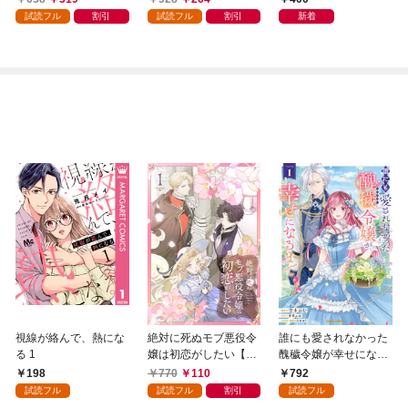
試読フル
割引
試読フル
割引
新着
視線が絡んで、熱にな
絶対に死ぬモブ悪役令
誰にも愛されなかった
る 1
嬢は初恋がしたい【単
醜穢令嬢が幸せになる
行本版】 1巻
まで 1
198
770
110
792
試読フル
試読フル
割引
試読フル