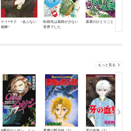
ケイ×ヤク −あぶない
転移先は薬師が少ない
薬屋のひとりごと
相棒−
世界でした
もっと見る
9番目のムサシ ミッ
悪魔の黙示録（1）
牙の血族（1）