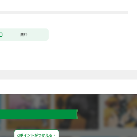
にいます）～［ばら売
1
り］ 第1話
無料