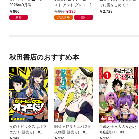
2026年9月号
スト アンド グレイ 1
てに愛をこめて！！
860
660
330
2,728
新着
試読フル
割引
秋田書店のおすすめ本
次のトピックスはオマ
阿佐ヶ谷サキュバス同
半蔵と十三人の女忍た
エだ！(話売り) #1
人物語(話売り) #1
ち(話売り) #1
165
110
110