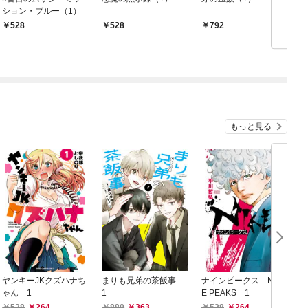
ション・ブルー（1）
528
528
792
もっと見る
ヤンキーJKクズハナち
まりも兄弟の茶飯事
ナインピークス NIN
ゃん 1
1
E PEAKS 1
1
528
264
880
363
528
264