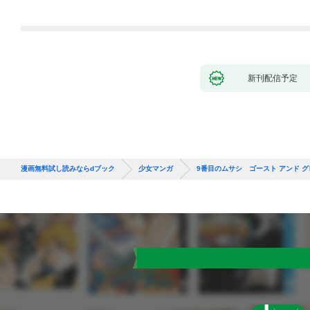
第1話
新刊配信予定
漫画無料試し読みならdブック
少女マンガ
9番目のムサシ ゴースト アンド グ