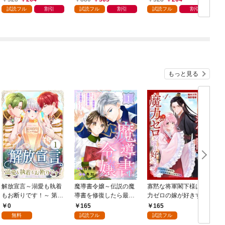
試読フル
割引
試読フル
割引
試読フル
割引
もっと見る
解放宣言～溺愛も執着
魔導書令嬢～伝説の魔
寡黙な将軍閣下様は魔
もお断りです！～ 第1
導書を修復したら最強
力ゼロの嫁が好きすぎ
話
の精霊が味方になりま
る～なぜか旦那様の心
0
165
165
した（クールな王弟殿
の声が聞こえます！？
無料
試読フル
試読フル
下がなぜかいつもそば
～［1話売り］ story0