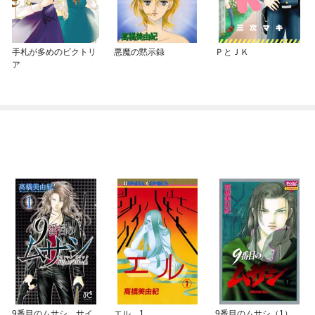
手札が多めのビクトリ
悪魔の黙示録
ＰとＪＫ
ア
9番目のムサシ サイ
エル 1
9番目のムサシ（1）