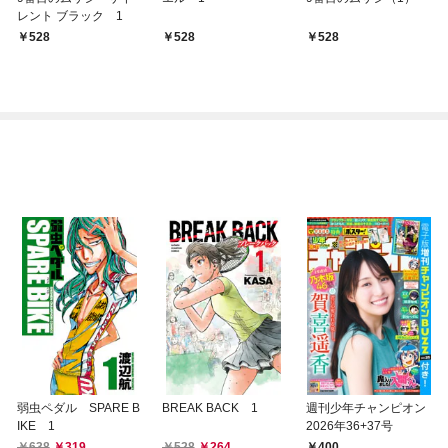
レント ブラック 1
528
528
528
弱虫ペダル SPARE B
BREAK BACK 1
週刊少年チャンピオン
IKE 1
2026年36+37号
638
319
528
264
400