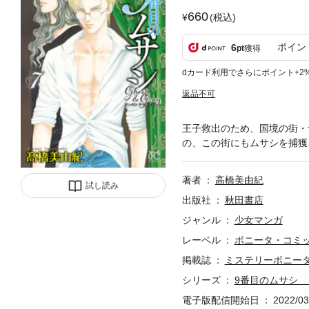
660
(税込)
ポイン
6
pt
獲得
dカード利用でさらにポイント+2
返品不可
王子救出のため、国境の街・
の、この街にもムサシを捕獲
著者
高橋美由紀
試し読み
出版社
秋田書店
ジャンル
少女マンガ
レーベル
ボニータ・コミ
掲載誌
ミステリーボニー
シリーズ
9番目のムサシ 
電子版配信開始日
2022/03