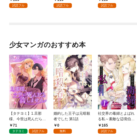
試読フル
試読フル
試読フル
少女マンガのおすすめ本
【タテヨミ】1.旦那
婚約した王子は元暗殺
社交界の毒婦とよばれ
様、今世は死んだら許
者でした 第1話
る私～素敵な辺境伯令
しません
息に腕を折られたの
71
0
165
で、責任とってもらい
タテヨミ
試読フル
無料
試読フル
ます～［ばら売り］