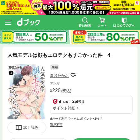
作品検索
カート
はじめての方へ
人気モデルは顔もエロテクもすごかった件 4
完結
夏咲たかお
マンガ
220
(税込)
2
pt
獲得
ポイント詳細
dカード利用でさらにポイント+2%
返品不可
試し読み