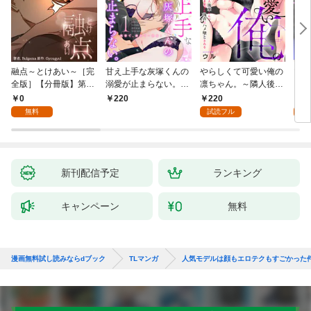
融点～とけあい～［完
甘え上手な灰塚くんの
やらしくて可愛い俺の
マゾ
全版］【分冊版】第1
溺愛が止まらない。純
凛ちゃん。～隣人後輩
くさ
話
情で、健気で…絶倫！
くんのイキすぎた執着
ッチ
0
220
2
220
(1)
にハメ堕とされる～(1)
まま
無料
試読フル
試
～(1
新刊配信予定
ランキング
キャンペーン
無料
漫画無料試し読みならdブック
TLマンガ
人気モデルは顔もエロテクもすごかった