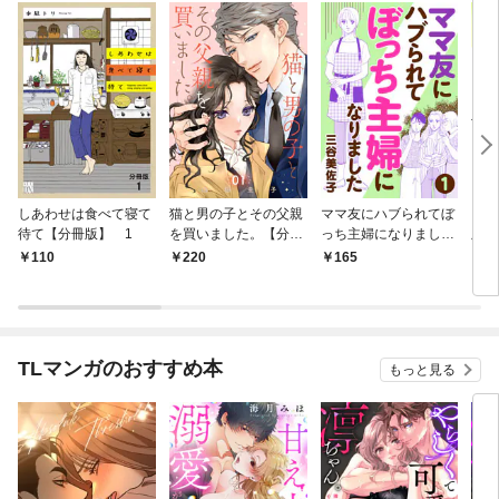
しあわせは食べて寝て
猫と男の子とその父親
ママ友にハブられてぼ
ワタ
待て【分冊版】 1
を買いました。【分冊
っち主婦になりました
版】
版】 1
【分冊版】 1
110
220
165
1
TLマンガのおすすめ本
もっと見る