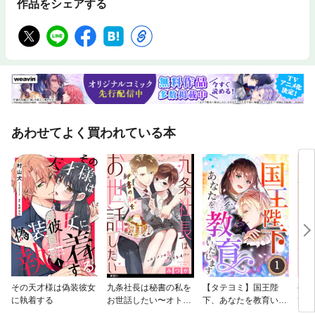
作品をシェアする
あわせてよく買われている本
その天才様は偽装彼女
九条社長は秘書の私を
【タテヨミ】国王陛
やさ
に執着する
お世話したい〜オトメ
下、あなたを教育いた
て
ンの愛は甘すぎま
します