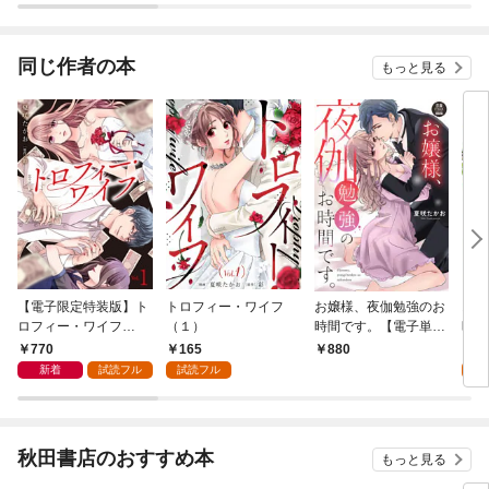
す！？〜【単話】
同じ作者の本
もっと見る
【電子限定特装版】ト
トロフィー・ワイフ
お嬢様、夜伽勉強のお
お嬢
ロフィー・ワイフ
（１）
時間です。【電子単行
時間
（１）【描き下ろしイ
本】
770
165
2
880
ラスト付き】
新着
試読フル
試読フル
試
秋田書店のおすすめ本
もっと見る