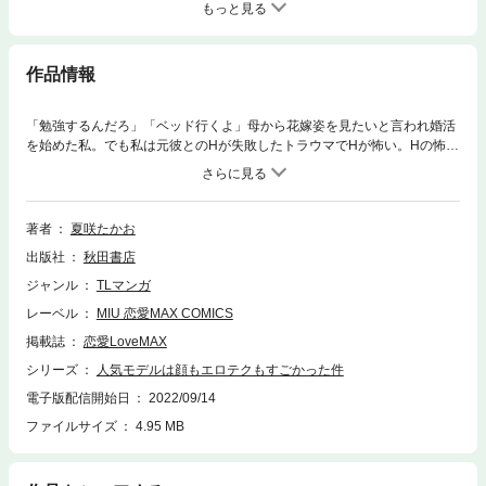
もっと見る
作品情報
「勉強するんだろ」「ベッド行くよ」母から花嫁姿を見たいと言われ婚活
を始めた私。でも私は元彼とのHが失敗したトラウマでHが怖い。Hの怖さ
を克服するためにモデルの卓真くんが、私のHの練習台になってくれるこ
とに…!!
著者
夏咲たかお
出版社
秋田書店
ジャンル
TLマンガ
レーベル
MIU 恋愛MAX COMICS
掲載誌
恋愛LoveMAX
シリーズ
人気モデルは顔もエロテクもすごかった件
電子版配信開始日
2022/09/14
ファイルサイズ
4.95 MB