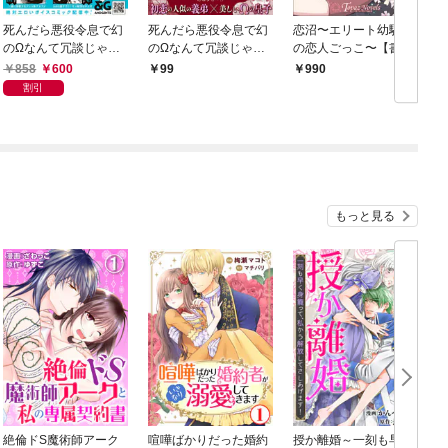
死んだら悪役令息で幻
死んだら悪役令息で幻
恋沼〜エリート幼馴染
のΩなんて冗談じゃな
のΩなんて冗談じゃな
の恋人ごっこ〜【書き
い！ 上【電子限定特
い！【第1話】
下ろし・イラスト10
858
600
99
990
典付】
枚】
割引
もっと見る
絶倫ドS魔術師アーク
喧嘩ばかりだった婚約
授か離婚～一刻も早く