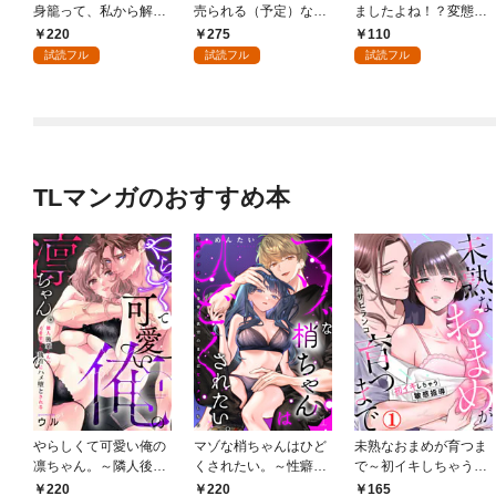
身籠って、私から解放
売られる（予定）なの
ましたよね！？変態公
してさしあげます！1
で、超高級娼婦を目指
爵による困った溺愛結
220
275
110
します！1
婚生活 1
試読フル
試読フル
試読フル
TLマンガのおすすめ本
やらしくて可愛い俺の
マゾな梢ちゃんはひど
未熟なおまめが育つま
凛ちゃん。～隣人後輩
くされたい。～性癖マ
で～初イキしちゃう敏
くんのイキすぎた執着
ッチした後輩と欲望の
感指導～1
220
220
165