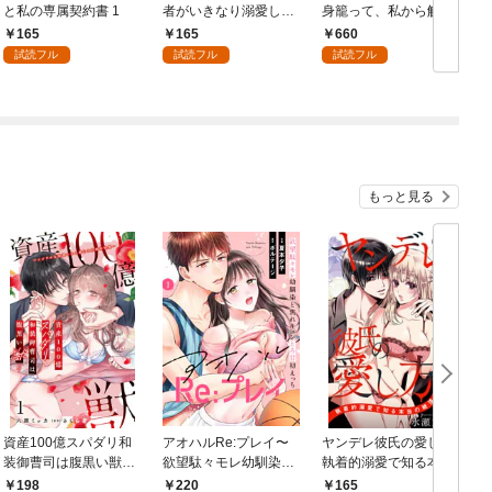
と私の専属契約書 1
者がいきなり溺愛して
身籠って、私から解放
きます1
してさしあげます！
165
165
660
【合冊版】1
試読フル
試読フル
試読フル
もっと見る
資産100億スパダリ和
アオハルRe:プレイ〜
ヤンデレ彼氏の愛し方
装御曹司は腹黒い獣～
欲望駄々モレ幼馴染と
執着的溺愛で知る本当
愛
イジワルな指遣いから
焦れキュンとろ甘初え
の絶頂 1
198
220
165