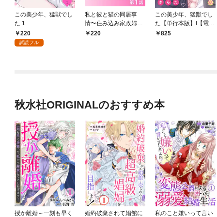
この美少年、猛獣でし
私と彼と猫の同居事
この美少年、猛獣でし
た 1
情〜住み込み家政婦始
た【単行本版】I【電子
めたら、溺愛されまし
書店限定特典付き】
220
220
825
た【分冊版１】
試読フル
秋水社ORIGINALのおすすめ本
授か離婚～一刻も早く
婚約破棄されて娼館に
私のこと嫌いって言い