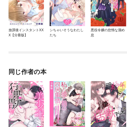
放課後インスタントXX
シちゃいそうなわたし
悪役令嬢の怠惰な溜め
X【分冊版】
たち
息
同じ作者の本