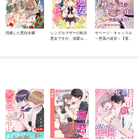
消滅した悪役令嬢
シングルマザーの転生
サベージ・キャッスル
悪女ですが、溺愛ルー
～堕落の迷宮～【電子
トつかみました！【単
単行本版】
行本限定特典付き】