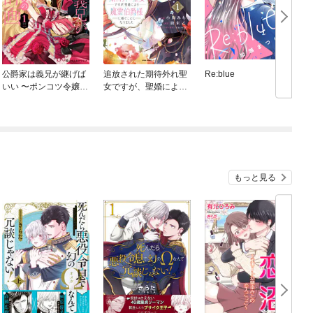
公爵家は義兄が継げば
追放された期待外れ聖
Re:blue
いい 〜ポンコツ令嬢の
女ですが、聖婚により
悪女計画〜
魔霊伯爵様に嫁ぐこと
になりました【単行本
版】
もっと見る