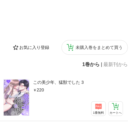
お気に入り登録
未購入巻をまとめて買う
1巻から
|
最新刊から
この美少年、猛獣でした 3
220
1冊無料
カートへ