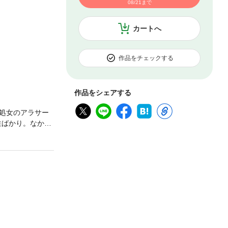
08/21まで
カートへ
作品をチェックする
作品をシェアする
処女のアラサー
性ばかり。なかで
ると、偶然酔っ
上がった優亜
の彼に何度もイ