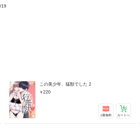
/19
この美少年、猛獣でした 2
220
1冊無料
カートへ