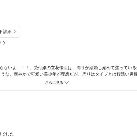
ト詳細
%
らないよ…！！」受付嬢の立花優亜は、周りが結婚し始めて焦っている
ような、爽やかで可愛い美少年が理想だが、周りはタイプとは程遠い男
ない嫌味ばかりいう男性。そんなある日、居酒屋でひとり飲みをしてい
も、優亜に一目ぼれしたらしい。自分のタイプの男性に告白されて舞い
をした彼からいやらしく身体中を責められて、ついに処女を卒業。絶倫
だが、彼の正体は…。
獣でした