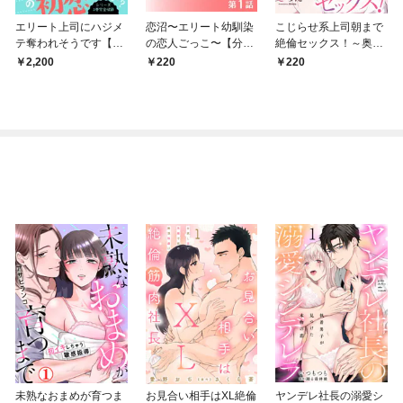
エリート上司にハジメ
恋沼〜エリート幼馴染
こじらせ系上司朝まで
テ奪われそうです【完
の恋人ごっこ〜【分冊
絶倫セックス！～奥ま
全版】
版１】
でぐずぐずです！？～
2,200
220
220
(1)
未熟なおまめが育つま
お見合い相手はXL絶倫
ヤンデレ社長の溺愛シ