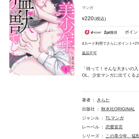
マンガ
220
(税込)
ポイン
2
pt
獲得
dカード利用でさらにポイント+2
返品不可
「待って！そんな大きいの入
OL。少女マンガに出てくる
も会社の上司はデリカシーの
払った美少年に出会う。しか
は、彼とホテルへ。可愛い顔
著者
きらた
かされて幸せいっぱいの優亜
出版社
秋水社ORIGINAL
ジャンル
TLマンガ
レーベル
恋愛宣言
シリーズ
この美少年、猛