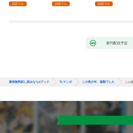
にハメ堕とされる～(1)
ままにセックスしたら
試読フル
試読フル
試読フル
～(1)
新刊配信予定
漫画無料試し読みならdブック
TLマンガ
この美少年、猛獣でした
この美