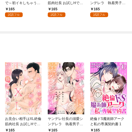
で～初イキしちゃう敏
筋肉社長 お試しHで気
ンデレラ 執着男子が
感指導～1
絶寸前の絶頂快感！？
見つけた本物の恋 1
165
165
165
1【電子書店限定特典
試読フル
試読フル
試読フル
付き】
お見合い相手はXL絶倫
ヤンデレ社長の溺愛シ
絶倫ドS魔術師アーク
筋肉社長 お試しHで気
ンデレラ 執着男子が
と私の専属契約書 1
絶寸前の絶頂快感！？
見つけた本物の恋 1
165
165
165