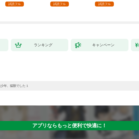
1【電子書店限定特典
試読フル
試読フル
試読フル
付き】
ランキング
キャンペーン
少年、猛獣でした 1
アプリならもっと便利で快適に！