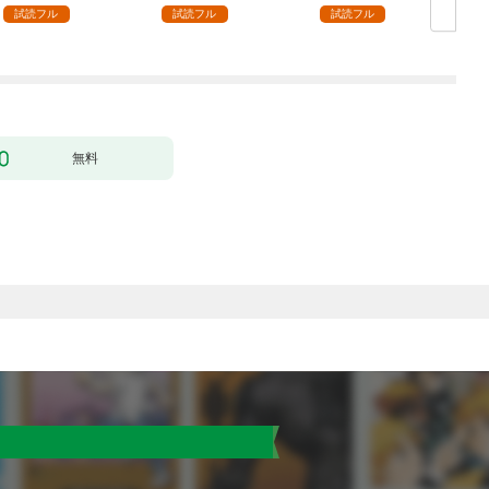
感じる圧倒的快感～ 1
っち〜（１）
試読フル
試読フル
試読フル
【電子書店限定特典付
き】
無料