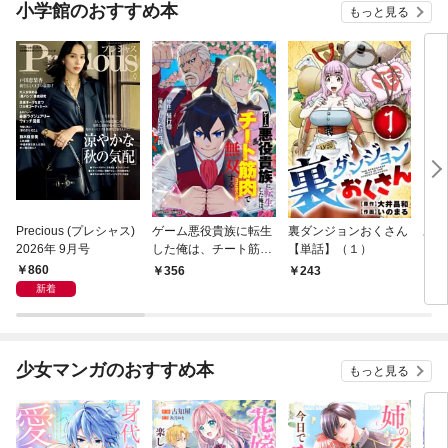
小学館のおすすめ本
もっと見る
Precious (プレシャス)
ゲーム悪役貴族に転生
裏ダンジョンおくさん
あや
2026年 9月号
した俺は、チート筋肉
【単話】（１）
し夫
で無双する【単話】
倉で
860
356
243
1
（１）
る～
新着
少女マンガのおすすめ本
もっと見る