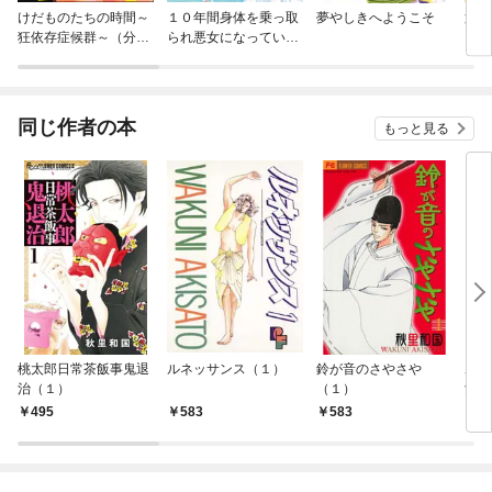
けだものたちの時間～
１０年間身体を乗っ取
夢やしきへようこそ
第三
狂依存症候群～（分冊
られ悪女になっていた
イ）
版）
私に、二度と顔を見せ
るなと婚約破棄してき
た騎士様が今日も縋っ
てくる 分冊版
同じ作者の本
もっと見る
桃太郎日常茶飯事鬼退
ルネッサンス（１）
鈴が音のさやさや
ボン
治（１）
（１）
女（
（１
495
583
583
5