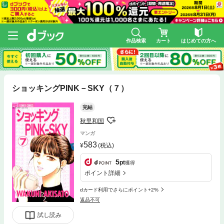
作品検索
カート
はじめての方へ
ショッキングPINK－SKY（７）
完結
秋里和国
マンガ
583
(税込)
5
pt
獲得
ポイント詳細
dカード利用でさらにポイント+2%
返品不可
試し読み