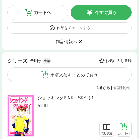
カートへ
今すぐ買う
作品をチェックする
作品情報へ
全9冊
シリーズ
お気に入り登録
完結
未購入巻をまとめて買う
1巻から
|
最新刊から
ショッキングPINK－SKY（１）
583
試し読み
カートへ