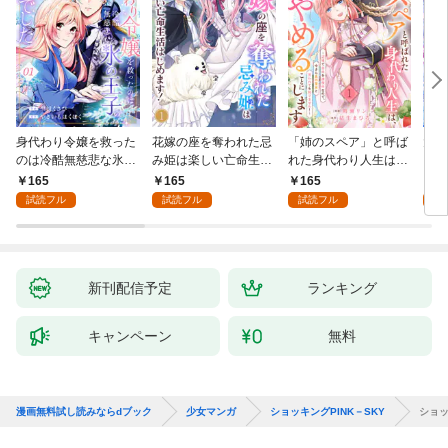
身代わり令嬢を救った
花嫁の座を奪われた忌
「姉のスペア」と呼ば
大好
のは冷酷無慈悲な氷の
み姫は楽しい亡命生活
れた身代わり人生は、
うお
王子の愛でした１
はじめます！１
今日でやめることにし
１
165
165
165
1
ます～辺境で自由を満
試読フル
試読フル
試読フル
試
喫中なので、今さら真
の聖女と言われても知
りません！～１
新刊配信予定
ランキング
キャンペーン
無料
漫画無料試し読みならdブック
少女マンガ
ショッキングPINK－SKY
ショッ