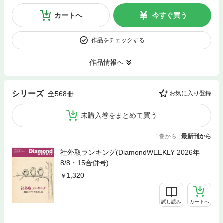
カートへ
今すぐ買う
作品をチェックする
作品情報へ
シリーズ
全568冊
お気に入り登録
未購入巻をまとめて買う
1巻から
|
最新刊から
社外取ランキング(DiamondWEEKLY 2026年
8/8・15合併号)
1,320
試し読み
カートへ