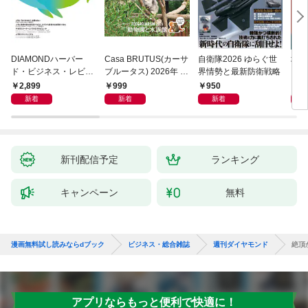
DIAMONDハーバー
Casa BRUTUS(カーサ
自衛隊2026 ゆらぐ世
地平
ド・ビジネス・レビュ
ブルータス) 2026年 9
界情勢と最新防衛戦略
ー 2026年9月号 特集
月号 [もっと学べる！
2,899
999
950
1,
「上司をマネジメント
動物園と水族館]
新着
新着
新着
する」
新刊配信予定
ランキング
キャンペーン
無料
漫画無料試し読みならdブック
ビジネス・総合雑誌
週刊ダイヤモンド
絶頂か
アプリならもっと便利で快適に！