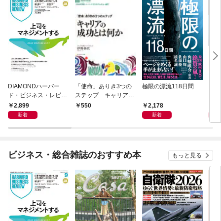
DIAMONDハーバー
「使命」ありき3つの
極限の漂流118日間
この
ド・ビジネス・レビュ
ステップ キャリアの
ー 2026年9月号 特集
成功とは何か
2,899
2,178
1,
550
「上司をマネジメント
新着
新着
する」
ビジネス・総合雑誌のおすすめ本
もっと見る