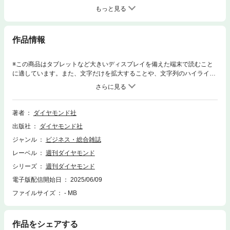
もっと見る
作品情報
※この商品はタブレットなど大きいディスプレイを備えた端末で読むこと
に適しています。また、文字だけを拡大することや、文字列のハイライ
ト、検索、辞書の参照、引用などの機能が使用できません。※電子版に小
説「ブティック」は掲載されておりません。【特集1】絶頂か崩壊か半導
体AIバブル「Part 1」半導体AI最新業界地図巨大テック企業のAI投資バブ
ルにも迫る崩壊危機 トランプ関税で揺らぐ「半導体の国際供給網」エヌ
著者
ダイヤモンド社
ビディア“1強”を脅かす「巨大半導体企業」の正体とは？ 米IT巨人、ソフ
出版社
ダイヤモンド社
トバンクも参入【半導体AI・最新業界地図】オープンAI提携に続き米半導
体アンペア1兆円買収の賭け ソフトバンク孫氏が描く「AI覇権戦略」の
ジャンル
ビジネス・総合雑誌
全体像Interview 孫正義氏“最側近”の金庫番が解説！ 5000億ドル投下の
レーベル
週刊ダイヤモンド
「勝算」と「孫さんの思考回路」 後藤芳光●ソフトバンクグループ専務
執行役員CFO（最高財務責任者）「Part 2」トランプ半導体関税のターゲ
シリーズ
週刊ダイヤモンド
ットもくろむのは「台湾→米国へのサプライチェーン強制移転」 日本企
電子版配信開始日
2025/06/09
業も震撼！ トランプ半導体関税の真の標的トランプ関税の逆風下でも
ファイルサイズ
- MB
「台湾との連携強化」を表明 米エヌビディアCEOが狙う“半導体供給網
再編”TSMCの工場投資“米国シフト”は東京エレクトロンに「逆風」か ト
ランプ関税で日米の半導体製造装置が正面衝突へEV失速で再注目される
「パワー半導体再編」の行方 ルネサスとローム「非AI」半導体の苦境
作品をシェアする