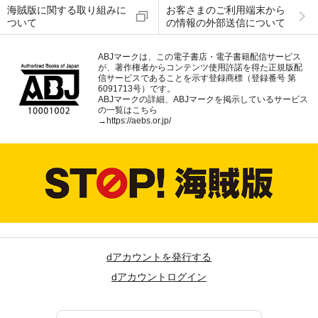
海賊版に関する取り組みに
お客さまのご利用端末から
ついて
の情報の外部送信について
ABJマークは、この電子書店・電子書籍配信サービス
が、著作権者からコンテンツ使用許諾を得た正規版配
信サービスであることを示す登録商標（登録番号 第
6091713号）です。
ABJマークの詳細、ABJマークを掲示しているサービス
の一覧はこちら
→
https://aebs.or.jp/
dアカウントを発行する
dアカウントログイン