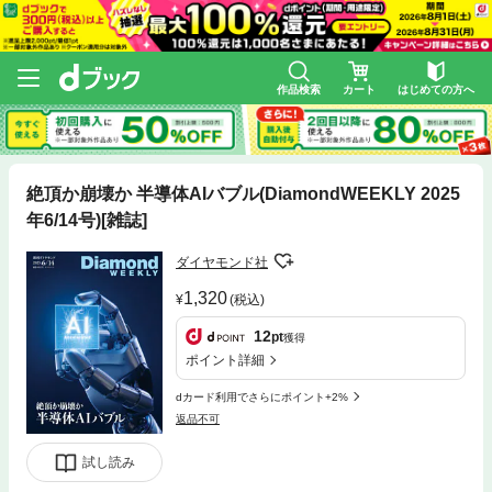
作品検索
カート
はじめての方へ
絶頂か崩壊か 半導体AIバブル(DiamondWEEKLY 2025
年6/14号)[雑誌]
ダイヤモンド社
1,320
(税込)
12
pt
獲得
ポイント詳細
dカード利用でさらにポイント+2%
返品不可
試し読み