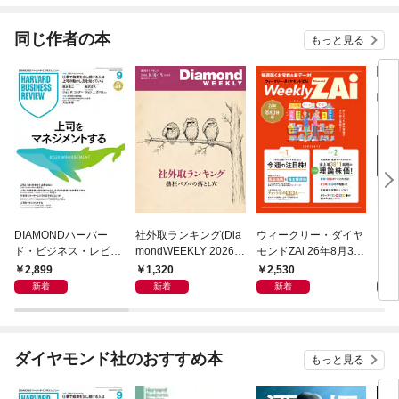
（Audi）
同じ作者の本
もっと見る
DIAMONDハーバー
社外取ランキング(Dia
ウィークリー・ダイヤ
ダ
ド・ビジネス・レビュ
mondWEEKLY 2026年
モンドZAi 26年8月3日
２６
ー 2026年9月号 特集
8/8・15合併号)
号
2,899
1,320
2,530
9
「上司をマネジメント
新着
新着
新着
する」
ダイヤモンド社のおすすめ本
もっと見る