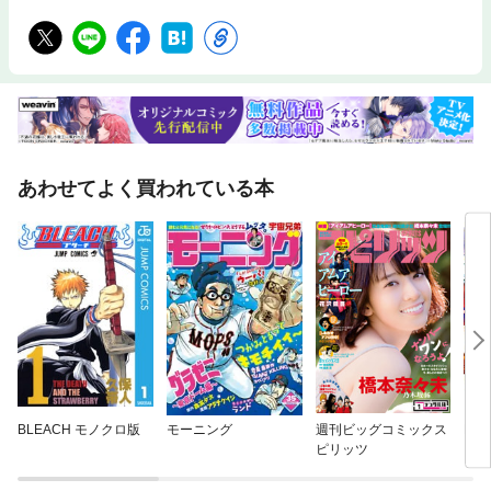
「Part 3」国策半導体と日本企業の逆襲国策か利権か？ 巨額支援のキー
マン「政官財30人の実名」を大公開！ 政府主導の半導体AI「10兆円支
援」の裏事情Interview 経済安保のドン・甘利氏後任の半導体議連会長が
激白 国策ラピダス支援と「10兆円枠」大盤振る舞いの根拠 山際大志郎
●自民党半導体戦略推進議員連盟会長エヌビディアAI半導体へのメモリー
供給で「逆転劇」の舞台裏 韓国サムスン対SK、陰の主役は日本企業Inter
view 新潟の材料メーカーがTSMCに重用される秘密とは？ AI半導体供
給網で存在感を放つナミックス社長を直撃 小田嶋壽信●ナミックス社
長“かゆいところに手が届く”AI開発で米IT巨人に挑む NECと富士通が
「和製生成AI」で逆襲！製造業のノウハウを駆使した“節約戦法”の秘密
あわせてよく買われている本
東芝が「非・自前」生成AIサービスで大攻勢製造現場のスペシャリストが
挑む「AIで稼ぐ」方法 横河電機「DXコンサル子会社」設立の理由【特集
2】わが子に最強の中高一貫校＆塾 第2弾【News Close-Up】インフロ
ニアによる三井住友建設“電撃買収”全内幕！ 財閥系名門に引導を渡した
「黒幕」の正体とは？NTTとSBIが「巨大提携」する裏事情 “交渉決裂”か
ら一転ドコモが住信SBIネット銀行を買収へ「数字は語る」7653億ドル中
国通貨当局による米国債保有額（2025年3月末時点）長井滋人「WSJ発」
債券市場から米政府に警告 「支払いはこれから」トランプ氏の会員制ク
ラブ、高収益事業に「Diamondマーケットラボ」日銀の利上げ再開は「10
月」！？ トランプ禍で現状維持の真意鈴木明彦／金融・経済ウォッチャ
ー日本の超長期金利上昇は円買いではなく「円売り」要因唐鎌大輔／みず
ほ銀行チーフマーケット・エコノミスト【連載・コラム】菅 義偉／官邸の
BLEACH モノクロ版
モーニング
週刊ビッグコミックス
BU
決断（最終回）池上彰と増田ユリヤの世界最前線不朽（堤 義明）深堀圭一
ピリッツ
郎のゴルフIQを高めよう！井手ゆきえ／カラダご医見番週末読書後藤謙次
／永田町ライヴ！Editor’s Note牧野 洋／KEYWORDで世界を読むThis is.