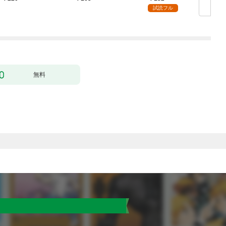
了なんてされません～
試読フル
１
無料