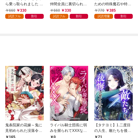
ら乗っ取られました 1
仲間全員に裏切られた
ための特殊魔石や特殊
巻
ので最強の魔物と組み
薬草の採取をやめた
660
330
660
330
770
385
ます 1巻
ら、隣国の魔術師様の
試読フル
割引
試読フル
割引
試読増量
割引
元で幸せになりまし
た！（コミック） 1巻
鬼条院家の花嫁～鬼に
ライバル騎士団長に弱
【タテヨミ】1.二度目
見初められた没落令嬢
みを握られてXXXな勝
の人生、敵たちを後悔
～１
負をすることになりま
させてみせます
165
0
71