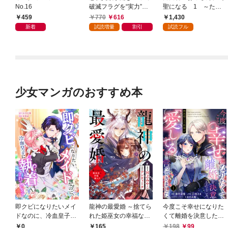
No.16
破滅フラグを“実力”で
聖になる 1 ～ただ
叩き折っていたら、い
の田舎の剣術師範だっ
459
770
616
1,430
つの間にかヒロイン達
たのに、大成した弟子
新着
試読増量
割引
試読フル
から英雄視されるよう
たちが俺を放ってくれ
になった件（コミッ
ない件～
ク） 1巻
少女マンガのおすすめ本
即クビになりたいメイ
龍神の最愛婚 ～捨てら
今度こそ幸せになりた
ドなのに、冷血皇子に
れた姫巫女の幸福な嫁
くて離婚を決意したと
執着されています第1
入り～: 1
ころ、無表情な旦那様
0
165
198
99