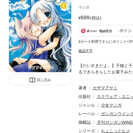
マンガ
699
(税込)
ポイン
6
pt
獲得
dカード利用でさらにポイント+2
返品不可
【だいすきだよ。】子猫と子
るできらきらしたお菓子みたい。
試し読み
著者
カザマアヤミ
出版社
スクウェア・エニ
ジャンル
少女マンガ
レーベル
ガンガンウイン
掲載誌
月刊ガンガンWING
シリーズ
ちょこっとヒメ