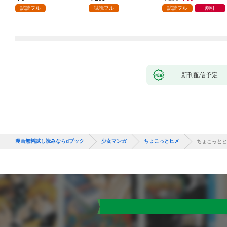
話
が「愛してる」と言っ
試読フル
試読フル
試読フル
割引
てきました。1
新刊配信予定
漫画無料試し読みならdブック
少女マンガ
ちょこっとヒメ
ちょこっとヒ