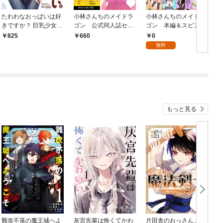
たわわなおっぱいは好
小林さんちのメイドラ
小林さんちのメイドラ
きですか？ 巨乳少女
ゴン 公式同人誌セッ
ゴン 本編＆スピンオ
アンソロジーコミック
ト～制服で恋！スポー
フ（カンナ・エルマ・
0
825
660
ツで汗！全力で青春や
ルコア・ファフニー
無料
っちゃうよ！！～【お
ル）無料試し読み増量
まけ漫画付き】
版2022！！【イルルも
いるよver.】
もっと見る
難攻不落の魔王城へよ
灰宮先輩は怖くてかわ
片田舎のおっさん、剣