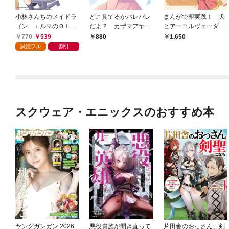
小林さんちのメイドラ
どこ見てるかバレバレ
まんがで即実践！ 犬
ゴン エルマのＯＬ日
だよ？ カザマアヤミ
とアーユルヴェーダと
記 1
作品集
私 心と身体をスッキ
770
539
880
1,650
リさせる「生命の科
試読フル
割引
学」の教え
スクウェア・エニックスのおすすめ本
ヤングガンガン 2026
悪役貴族が開き直って
片田舎のおっさん、剣