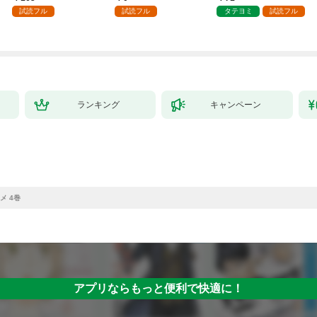
した第1話
試読フル
試読フル
タテヨミ
試読フル
ランキング
キャンペーン
メ 4巻
アプリならもっと便利で快適に！