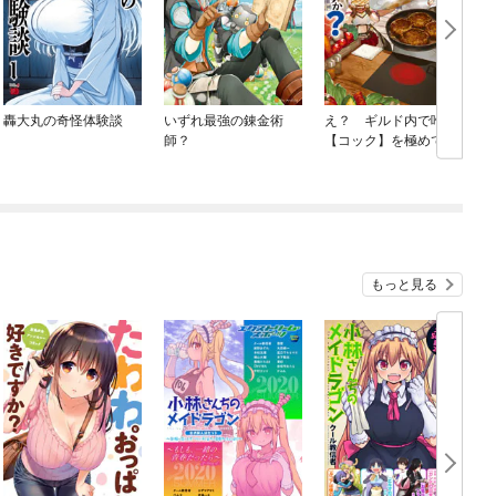
轟大丸の奇怪体験談
いずれ最強の錬金術
え？ ギルド内で唯一
師？
【コック】を極めてる
俺をクビですか？
もっと見る