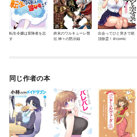
転生令嬢は冒険者を志
終末のワルキューレ禁
出会ってひと突きで絶
す
伝 神々の黙示録
頂除霊！＠comic
同じ作者の本