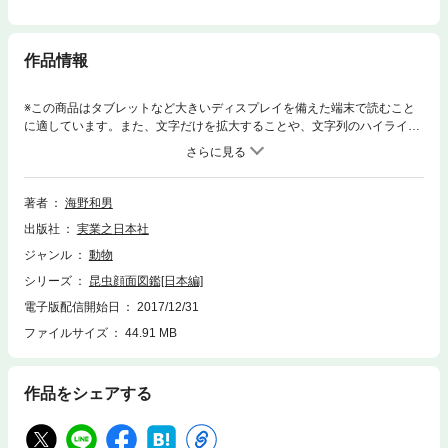
作品情報
※この商品はタブレットなど大きいディスプレイを備えた端末で読むこと
に適しています。また、文字だけを拡大することや、文字列のハイライ
ト、検索、辞書の参照、引用などの機能が使用できません。肉眼で見るこ
とができない小さな虫の顔に、極限まで近づいて撮影した昆虫顔面写真図
鑑です。著者・海野和男は昆虫写真家の草分け的存在。長年昆虫を撮り続
け、これまで撮りためてきた虫たちの迫力あるポートレイトが、ページを
著者
海野和男
めくるごとに目に飛び込んできます。身近な存在の昆虫も顔は意外と見た
出版社
実業之日本社
ことがなかった、と気付かされることも多いはず。知られざる虫の生態
も、貴重な写真とともにじっくりと解説。“蠱惑的昆虫ワールド”を存分に
ジャンル
動物
堪能できる一冊。大人も子どもも楽しめる昆虫写真集に仕上がっていま
シリーズ
昆虫顔面図鑑[日本編]
す。
電子版配信開始日
2017/12/31
ファイルサイズ
44.91 MB
作品をシェアする