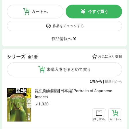
カートへ
今すぐ買う
作品をチェックする
作品情報へ
シリーズ
全1冊
お気に入り登録
未購入巻をまとめて買う
1巻から
|
最新刊から
昆虫顔面図鑑[日本編]Portraits of Japanese
Insects
1,320
試し読み
カートへ