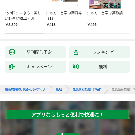
北の国に生きる、美し
にゃんこと学ぶ関西弁
にゃんこと学ぶ英熟語
にゃ
い野生動物12カ月
（1）
名言
2,200
418
495
5
新刊配信予定
ランキング
キャンペーン
無料
漫画無料試し読みならdブック
動物
昆虫顔面図鑑[日本編]
昆虫顔面図鑑[日本編]Po
アプリならもっと便利で快適に！