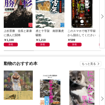
上杉景勝 信長と家康
虎と十字架 南部藩虎
このスマホで地下牢獄
探偵
に挑んだ闘将
騒動
から脱出してください
課後
もに
1,100
1,210
599
9
新着
新着
新着
動物のおすすめ本
もっと見る