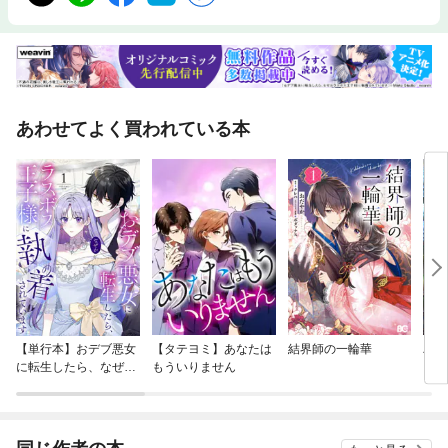
あわせてよく買われている本
【単行本】おデブ悪女
【タテヨミ】あなたは
結界師の一輪華
バッ
に転生したら、なぜか
もういりません
ロイ
ラスボス王子様に執着
今世
されています
りが
てく
OMI