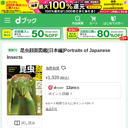
作品検索
カート
はじめての方へ
昆虫顔面図鑑[日本編]Portraits of Japanese
最新刊
Insects
海野和男
1,320
(税込)
12
pt
獲得
ポイント詳細
dカード利用でさらにポイント+2%
返品不可
試し読み