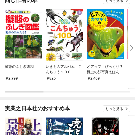
同じ作者の本
もっと見る
擬態のふしぎ図鑑
いきものアルバム こ
どアップ！びっくり？
どア
んちゅう１００
昆虫の顔写真えほん
昆
どアップ！カマキリと
どア
2,799
825
2,409
2,
そのなかま
のな
実業之日本社のおすすめ本
もっと見る