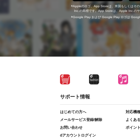
Appleのロゴ、App Storeは、米国もしくはそ
Inc.の商標です。App Storeは、Apple In
Google Play および Google Play ロゴは Go
サポート情報
はじめての方へ
対応機
メールサービス登録/解除
よくあ
お問い合わせ
ポイン
dアカウントログイン