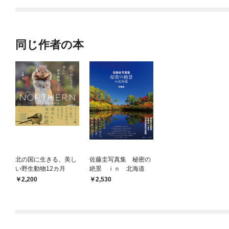
てくれません！？@C
OMIC
同じ作者の本
北の国に生きる、美し
佐藤圭写真集 秘密の
い野生動物12カ月
絶景 ｉｎ 北海道
2,200
2,530