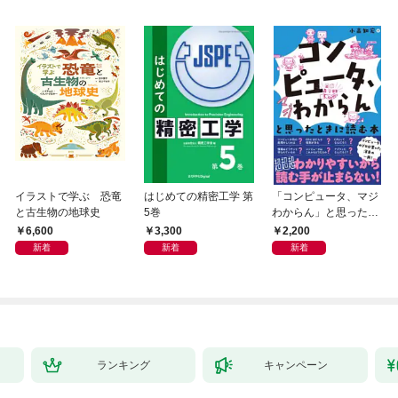
イラストで学ぶ 恐竜
はじめての精密工学 第
「コンピュータ、マジ
と古生物の地球史
5巻
わからん」と思ったと
きに読む本
6,600
3,300
2,200
新着
新着
新着
ランキング
キャンペーン