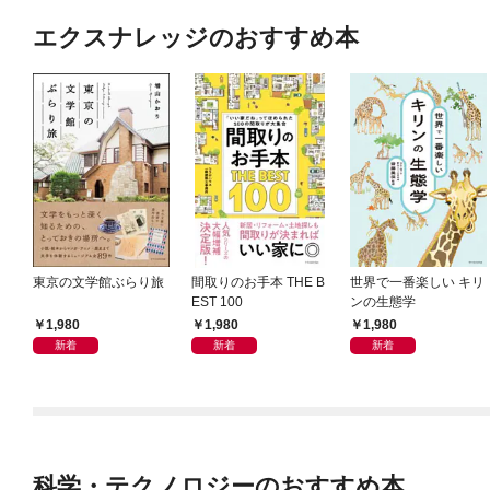
エクスナレッジのおすすめ本
東京の文学館ぶらり旅
間取りのお手本 THE B
世界で一番楽しい キリ
EST 100
ンの生態学
1,980
1,980
1,980
新着
新着
新着
科学・テクノロジーのおすすめ本