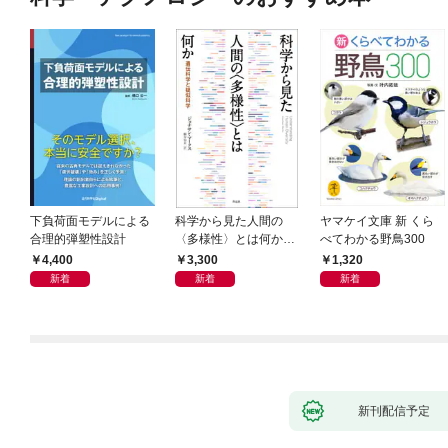
下負荷面モデルによる
科学から見た人間の
ヤマケイ文庫 新 くら
合理的弾塑性設計
〈多様性〉とは何か―
べてわかる野鳥300
―遺伝科学と疑似科学
4,400
3,300
1,320
新着
新着
新着
新刊配信予定