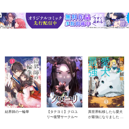
結界師の一輪華
【タテヨミ】クロユ
異世界転移したら愛犬
リ〜復讐サークル〜
が最強になりました ～
シルバーフェンリルと
俺が異世界暮らしを始