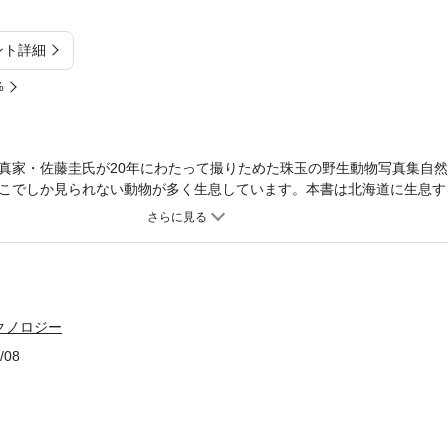
ント詳細
%
真家・佐藤圭氏が20年にわたって撮りためた珠玉の野生動物写真集自
こでしか見られない動物が多く生息しています。本書は北海道に生息す
ゃない”リアルな日常を切り取った写真集です。
クノロジー
/08