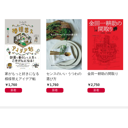
家がもっと好きになる
センスのいい うつわの
金田一耕助の間取り
模様替えアイデア帖
選び方
1,760
1,760
2,750
新着
新着
新着