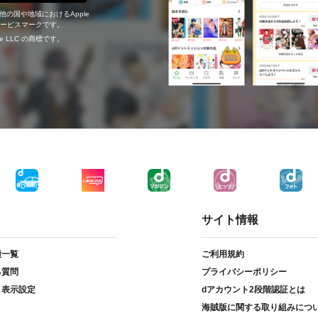
の他の国や地域におけるApple
c.のサービスマークです。
ogle LLC の商標です。
サイト情報
種一覧
ご利用規約
る質問
プライバシーポリシー
ト表示設定
dアカウント2段階認証とは
海賊版に関する取り組みにつ