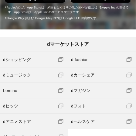
Appleのロゴ、App Storeは、米国もしくはその他の国や地域におけるApple Inc.の商標で
す。App Storeは、Apple Inc.のサービスマークです。
Google Play および Google Play ロゴは Google LLC の商標です。
dマーケットストア
dショッピング
d fashion
dミュージック
dカーシェア
Lemino
dマガジン
dヒッツ
dフォト
dアニメストア
dヘルスケア