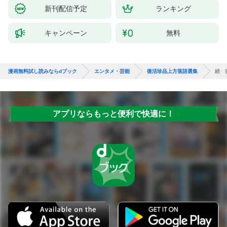
新刊配信予定
ランキング
キャンペーン
無料
漫画無料試し読みならdブック
エンタメ・芸能
復活珍品上方落語選集
続 
アプリならもっと便利で快適に！