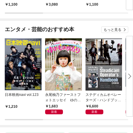
京都から田辺まで
見聞
1,100
3,080
1,100
1,
エンタメ・芸能のおすすめ本
もっと見る
日本映画navi vol.123
永尾柚乃ファーストフ
ステディカムオペレー
テレ
ォトエッセイ ゆのも
ターズ・ハンドブック
集 
のがたり
日本語版 電子版 第２
ーズ
1,683
6,600
1
1,210
版
ウル
新着
新着
【電