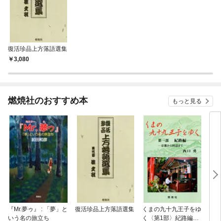
復活珍品上方落語選集
3,080
燃焼社のおすすめ本
もっと見る
『Mr.夢ゥ』 : 「夢」と
復活珍品上方落語選集
くまの九十九王子をゆ
マジ
いう名の旅立ち
く〈第1部〉紀路編―
し 