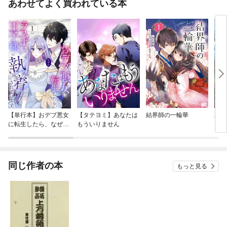
あわせてよく買われている本
【単行本】おデブ悪女
【タテヨミ】あなたは
結界師の一輪華
バッ
に転生したら、なぜか
もういりません
ロイ
ラスボス王子様に執着
今世
されています
りが
てく
OMI
同じ作者の本
もっと見る