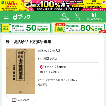
作品検索
カート
はじめての方へ
続 復活珍品上方落語選集
四代目桂文我
3,080
(税込)
28
pt
獲得
ポイント詳細
dカード利用でさらにポイント+2%
返品不可
試し読み