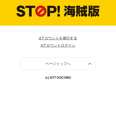
dアカウントを発行する
dアカウントログイン
ページトップへ
(c) NTT DOCOMO