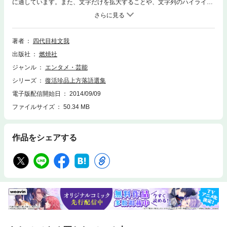
に適しています。また、文字だけを拡大することや、文字列のハイライ
ト、検索、辞書の参照、引用などの機能が使用できません。他の落語本で
は見ることのできないネタが満載。滅んだ落語のほかに、東京からの移植
ネタや、文我代々(初代〜三代目)の速記も収録。目で追うだけでも想像が
膨らんでくる、上方落語の新たな展開を予期させる待望の書。
著者
四代目桂文我
出版社
燃焼社
ジャンル
エンタメ・芸能
シリーズ
復活珍品上方落語選集
電子版配信開始日
2014/09/09
ファイルサイズ
50.34 MB
作品をシェアする