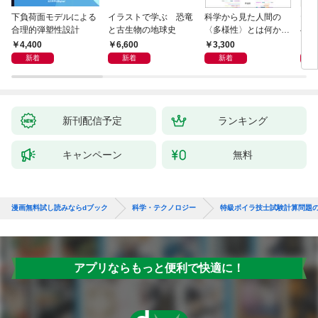
下負荷面モデルによる
イラストで学ぶ 恐竜
科学から見た人間の
ヤマ
合理的弾塑性設計
と古生物の地球史
〈多様性〉とは何か―
べて
―遺伝科学と疑似科学
4,400
6,600
3,300
1,
新着
新着
新着
新刊配信予定
ランキング
キャンペーン
無料
漫画無料試し読みならdブック
科学・テクノロジー
特級ボイラ技士試験計算問題の
アプリならもっと便利で快適に！