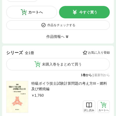
カートへ
今すぐ買う
作品をチェックする
作品情報へ
シリーズ
全1冊
お気に入り登録
未購入巻をまとめて買う
1巻から
|
最新刊から
特級ボイラ技士試験計算問題の考え方III－燃料
及び燃焼編
1,760
試し読み
カートへ