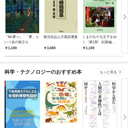
『Mr.夢ゥ』 : 「夢」と
復活珍品上方落語選集
くまの九十九王子をゆ
マジ
いう名の旅立ち
く〈第1部〉紀路編―
し 
京都から田辺まで
見聞
1,100
3,080
1,100
1,
科学・テクノロジーのおすすめ本
もっと見る