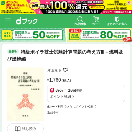
作品検索
カート
はじめての方へ
特級ボイラ技士試験計算問題の考え方III－燃料及
最新刊
び燃焼編
片山嘉明
1,760
(税込)
16
pt
獲得
ポイント詳細
dカード利用でさらにポイント+2%
返品不可
試し読み