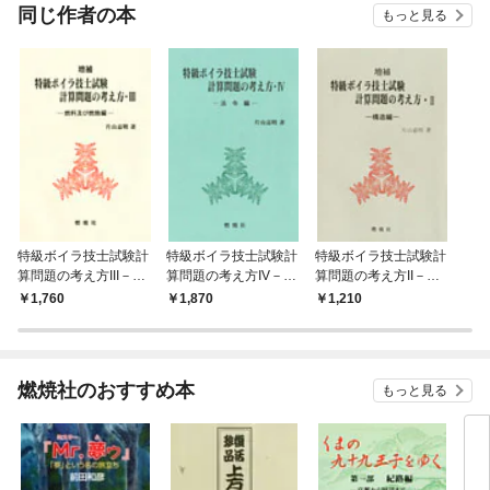
OMI
同じ作者の本
もっと見る
特級ボイラ技士試験計
特級ボイラ技士試験計
特級ボイラ技士試験計
算問題の考え方III－燃
算問題の考え方IV－法
算問題の考え方II－構
料及び燃焼編
令編
造編
1,760
1,870
1,210
燃焼社のおすすめ本
もっと見る