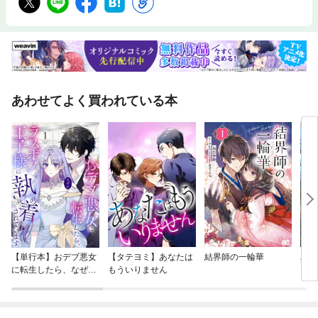
あわせてよく買われている本
【単行本】おデブ悪女
【タテヨミ】あなたは
結界師の一輪華
バッ
に転生したら、なぜか
もういりません
ロイ
ラスボス王子様に執着
今世
されています
りが
てく