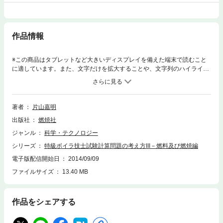
作品情報
※この商品はタブレットなど大きいディスプレイを備えた端末で読むこと
に適しています。また、文字だけを拡大することや、文字列のハイライ
ト、検索、辞書の参照、引用などの機能が使用できません。特級試験で受
験者が最もにが手とするものは計算問題だといわれている。本書はその計
算問題の考え方を会話方式であらわし、あたかも個人授業を受けているか
のような手法を用いて解説したものである。
著者
片山嘉明
出版社
燃焼社
ジャンル
科学・テクノロジー
シリーズ
特級ボイラ技士試験計算問題の考え方III－燃料及び燃焼編
電子版配信開始日
2014/09/09
ファイルサイズ
13.40 MB
作品をシェアする