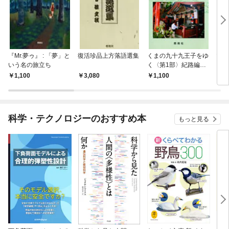
『Mr.夢ゥ』 : 「夢」と
復活珍品上方落語選集
くまの九十九王子をゆ
マジ
いう名の旅立ち
く〈第1部〉紀路編―
し 
京都から田辺まで
見聞
1,100
3,080
1,100
1,
科学・テクノロジーのおすすめ本
もっと見る