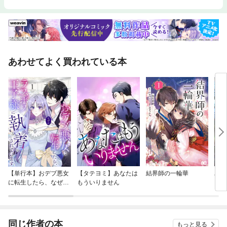
あわせてよく買われている本
【単行本】おデブ悪女
【タテヨミ】あなたは
結界師の一輪華
バッ
に転生したら、なぜか
もういりません
ロイ
ラスボス王子様に執着
今世
されています
りが
てく
OMI
同じ作者の本
もっと見る