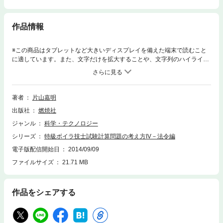
作品情報
※この商品はタブレットなど大きいディスプレイを備えた端末で読むこと
に適しています。また、文字だけを拡大することや、文字列のハイライ
ト、検索、辞書の参照、引用などの機能が使用できません。国際単位系(S
I)を採用した新しい計量法が平成4年5月20日に公布され平成5年11月1日か
ら施行された。これにより圧力の単位はPa(パスカル)が使われることにな
り、従来から使われていたkgf/cm2を使ってよいのは平成11年9月30日ま
著者
片山嘉明
でとされた。この計量法の改正に伴い、労働安全衛生法施行令、ボイラ及
出版社
燃焼社
び圧力容器安全規則、ボイラ構造規格などが平成11年に改正された。本書
では、過去の試験問題でその後法令が改正された部分については現行の法
ジャンル
科学・テクノロジー
令に適合するように書き直すこととし、圧力や応力については、SI単位(P
シリーズ
特級ボイラ技士試験計算問題の考え方IV－法令編
a)に慣れてもらうために過去の問題の数値をSI単位に換算して示し、か
つ、従来単位(kgf/cm2など)による値をカッコ内に付記した。
電子版配信開始日
2014/09/09
ファイルサイズ
21.71 MB
作品をシェアする