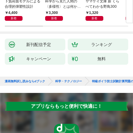
下負荷面モデルによる
科学から見た人間の
ヤマケイ文庫 新 くら
イラ
合理的弾塑性設計
〈多様性〉とは何か―
べてわかる野鳥300
と古
―遺伝科学と疑似科学
4,400
3,300
1,320
6,
新着
新着
新着
新刊配信予定
ランキング
キャンペーン
無料
漫画無料試し読みならdブック
科学・テクノロジー
特級ボイラ技士試験計算問題の
アプリならもっと便利で快適に！