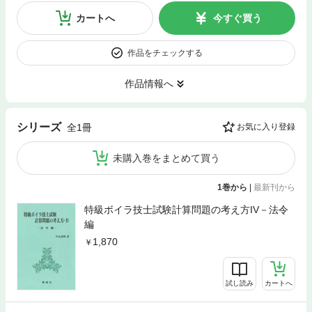
カートへ
今すぐ買う
作品をチェックする
作品情報へ
シリーズ
全1冊
お気に入り登録
未購入巻をまとめて買う
1巻から
|
最新刊から
特級ボイラ技士試験計算問題の考え方IV－法令
編
1,870
試し読み
カートへ