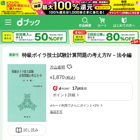
作品検索
カート
はじめての方へ
特級ボイラ技士試験計算問題の考え方IV－法令編
最新刊
片山嘉明
1,870
(税込)
17
pt
獲得
ポイント詳細
dカード利用でさらにポイント+2%
返品不可
試し読み