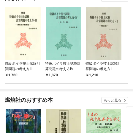
特級ボイラ技士試験計
特級ボイラ技士試験計
特級ボイラ技士試験計
算問題の考え方III－燃
算問題の考え方IV－法
算問題の考え方II－構
料及び燃焼編
令編
造編
1,760
1,870
1,210
燃焼社のおすすめ本
もっと見る