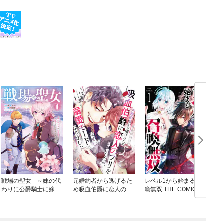
戦場の聖女 ～妹の代
元婚約者から逃げるた
レベル1から始まる召
わりに公爵騎士に嫁ぐ
め吸血伯爵に恋人のフ
喚無双 THE COMIC
ことになりましたが、
リをお願いしたら、な
今は幸せです～
ぜか溺愛モードになり
ました