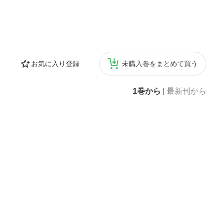
お気に入り登録
未購入巻をまとめて買う
1巻から
|
最新刊から