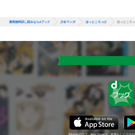
漫画無料試し読みならdブック
少女マンガ
ほっところっけ
ほっところっ
Appleのロゴ、App Storeは、米国もしくはそ