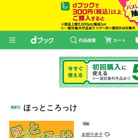
作品検索
カート
ほっところっけ
最新刊
完結
本間千恵子