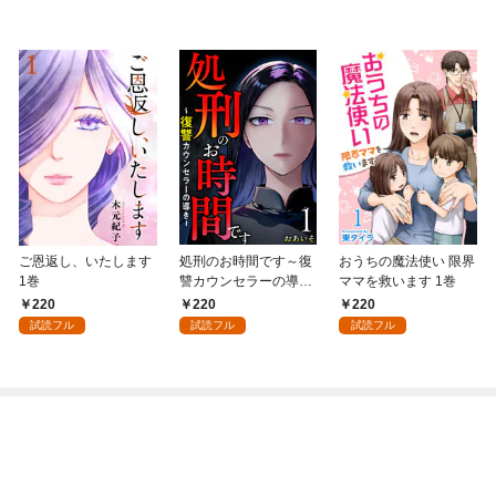
ご恩返し、いたします
処刑のお時間です～復
おうちの魔法使い 限界
1巻
讐カウンセラーの導き
ママを救います 1巻
～ 1巻
220
220
220
試読フル
試読フル
試読フル