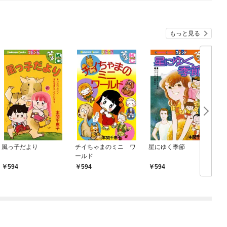
もっと見る
風っ子だより
チイちゃまのミニ ワ
星にゆく季節
ールド
594
594
594