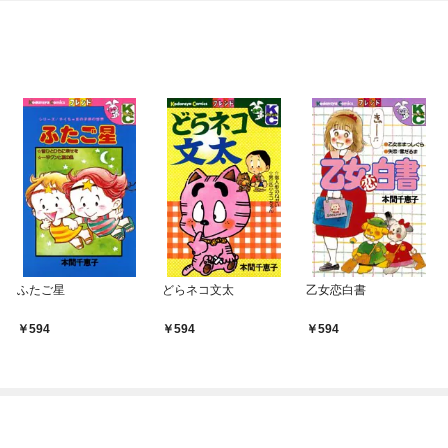
OMIC
ふたご星
どらネコ文太
乙女恋白書
594
594
594