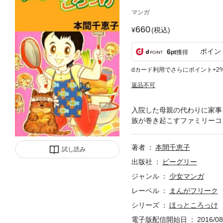
マンガ
660
(税込)
ポイン
6
pt
獲得
dカード利用でさらにポイント+2
返品不可
入院した母親の代わりに家事
族が巻き起こすファミリーコ
著者
本間千恵子
試し読み
出版社
ビーグリー
ジャンル
少女マンガ
レーベル
まんがフリーク
シリーズ
ほっところっけ
電子版配信開始日
2016/08