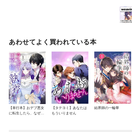
あわせてよく買われている本
【単行本】おデブ悪女
【タテヨミ】あなたは
結界師の一輪華
に転生したら、なぜか
もういりません
ラスボス王子様に執着
されています