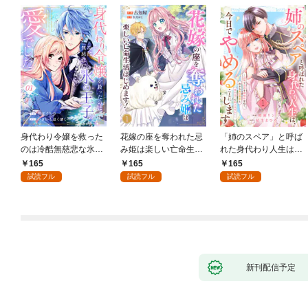
身代わり令嬢を救った
花嫁の座を奪われた忌
「姉のスペア」と呼ば
のは冷酷無慈悲な氷の
み姫は楽しい亡命生活
れた身代わり人生は、
王子の愛でした１
はじめます！１
今日でやめることにし
165
165
165
ます～辺境で自由を満
試読フル
試読フル
試読フル
喫中なので、今さら真
の聖女と言われても知
りません！～１
新刊配信予定