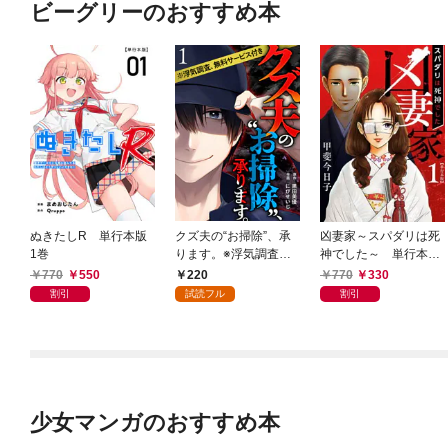
ビーグリーのおすすめ本
ぬきたしR 単行本版
クズ夫の“お掃除”、承
凶妻家～スパダリは死
1巻
ります。※浮気調査、
神でした～ 単行本版
無料サービス付き 1巻
1巻
770
550
220
770
330
割引
試読フル
割引
少女マンガのおすすめ本