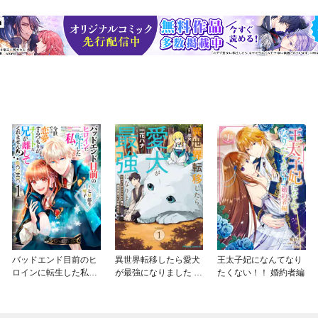
バッドエンド目前のヒ
異世界転移したら愛犬
王太子妃になんてなり
ロインに転生した私、
が最強になりました ～
たくない！！ 婚約者編
今世では恋愛するつも
シルバーフェンリルと
りがチートな兄が離し
俺が異世界暮らしを始
てくれません！？@C
めたら～ THE COMIC