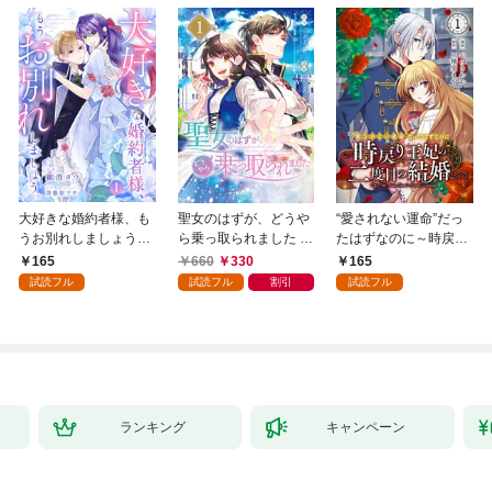
大好きな婚約者様、も
聖女のはずが、どうや
“愛されない運命”だっ
うお別れしましょう。
ら乗っ取られました 1
たはずなのに～時戻り
１
巻
王妃の二度目の結婚～
165
660
330
165
１
試読フル
試読フル
割引
試読フル
ランキング
キャンペーン