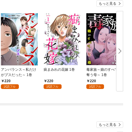
もっと見る
アンバランス～私だけ
疵まみれの花嫁 1巻
毒家族～娘のすべてを
がブスだった～ 1巻
奪う母～ 1巻
220
220
220
試読フル
試読フル
試読フル
もっと見る