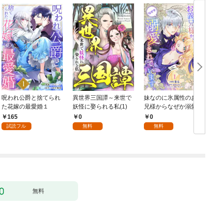
呪われ公爵と捨てられ
異世界三国譚～来世で
妹なのに氷属性のお義
た花嫁の最愛婚１
妖怪に娶られる私(1)
兄様からなぜか溺愛さ
れています【第1話】
165
0
0
（エンジェライトコミ
試読フル
無料
無料
ックス）
無料