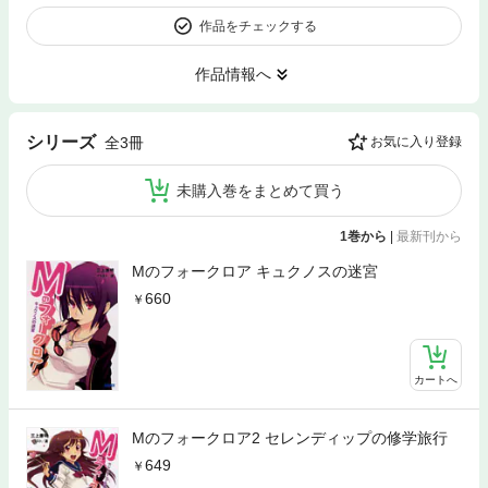
作品をチェックする
作品情報へ
シリーズ
全3冊
お気に入り登録
未購入巻をまとめて買う
1巻から
|
最新刊から
Mのフォークロア キュクノスの迷宮
660
カートへ
Mのフォークロア2 セレンディップの修学旅行
649