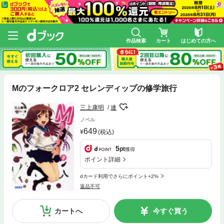
作品検索
カート
はじめての方へ
Mのフォークロア2 セレンディップの修学旅行
三上康明
連
ノベル
649
(税込)
5
pt
獲得
ポイント詳細
dカード利用でさらにポイント+2%
返品不可
カートへ
今すぐ買う