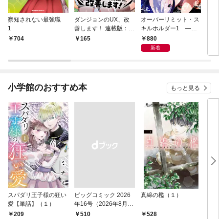
察知されない最強職
ダンジョンのUX、改
オーバーリミット・ス
メイ
1
善します！ 連載版：1-
キルホルダー1 —限
～
1
界超えの天賦は、転生
衣か
880
704
165
6
者にしか扱えない—
～１
新着
典イ
小学館のおすすめ本
もっと見る
スパダリ王子様の狂い
ビッグコミック 2026
真綿の檻（１）
こん
愛【単話】（１）
年16号（2026年8月7
（１
日発売）
209
￥510
528
5