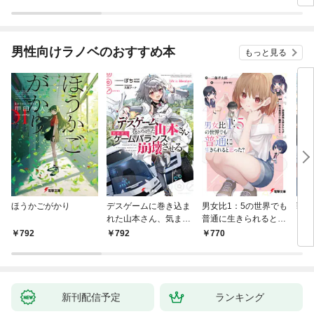
男性向けラノベのおすすめ本
もっと見る
ほうかごがかり
デスゲームに巻き込ま
男女比1：5の世界でも
戦地
れた山本さん、気まま
普通に生きられると思
カシ
にゲームバランスを崩
った？ ～激重感情な
活を
792
792
770
8
壊させる【電子特別
彼女たちが無自覚男子
特典
版】
に翻弄されたら～
新刊配信予定
ランキング