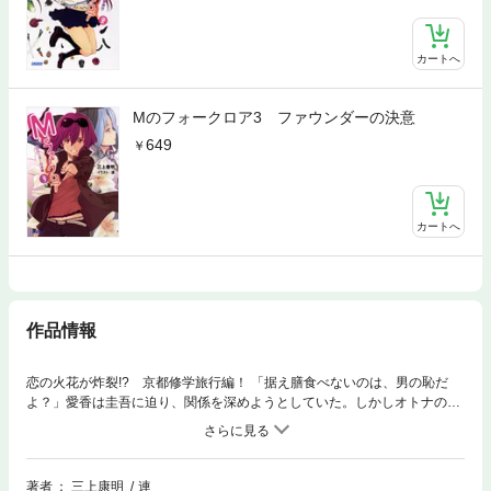
カートへ
Mのフォークロア3 ファウンダーの決意
649
カートへ
作品情報
恋の火花が炸裂!? 京都修学旅行編！ 「据え膳食べないのは、男の恥だ
よ？」愛香は圭吾に迫り、関係を深めようとしていた。しかしオトナの女
性陣、むつきや仲根が恋路を阻み、修学旅行で同じ班になった河合留亜も
圭吾のことを…!? 怒濤の修学旅行編！ ※この作品は底本と同じクオリテ
ィのカラーイラスト、モノクロの挿絵イラストが収録されています。
著者
三上康明
連