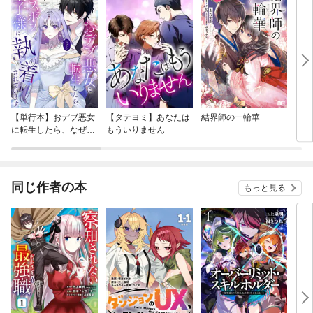
【単行本】おデブ悪女
【タテヨミ】あなたは
結界師の一輪華
バッ
に転生したら、なぜか
もういりません
ロイ
ラスボス王子様に執着
今世
されています
りが
てく
OMI
同じ作者の本
もっと見る