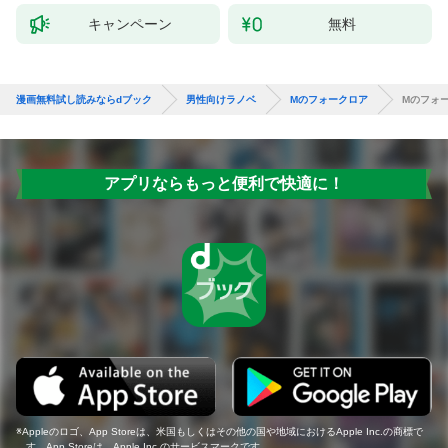
キャンペーン
無料
漫画無料試し読みならdブック
男性向けラノベ
Mのフォークロア
Mのフォ
アプリならもっと便利で快適に！
Appleのロゴ、App Storeは、米国もしくはその他の国や地域におけるApple Inc.の商標で
す。App Storeは、Apple Inc.のサービスマークです。