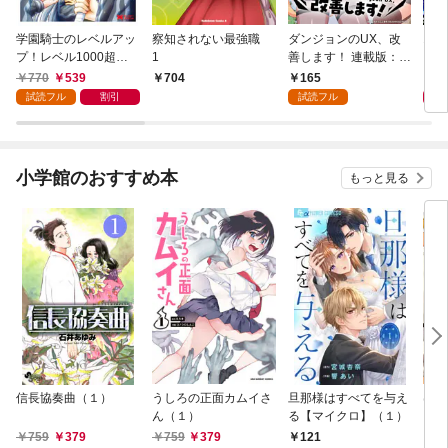
学園騎士のレベルアッ
察知されない最強職
ダンジョンのUX、改
オー
プ！レベル1000超え
1
善します！ 連載版：1-
キル
の転生者、落ちこぼれ
1
界超
770
539
165
8
704
クラスに入学。そし
者に
試読フル
割引
試読フル
て、（コミック） 1
小学館のおすすめ本
もっと見る
信長協奏曲（１）
うしろの正面カムイさ
旦那様はすべてを与え
はじ
ん（１）
る【マイクロ】（１）
（１
759
379
759
379
7
121