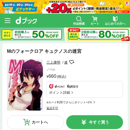
作品検索
カート
はじめての方へ
Mのフォークロア キュクノスの迷宮
三上康明
連
ノベル
660
(税込)
6
pt
獲得
ポイント詳細
dカード利用でさらにポイント+2%
返品不可
カートへ
今すぐ買う