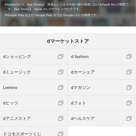
Appleのロゴ、App Storeは、米国もしくはその他の国や地域におけるApple Inc.の商標で
す。App Storeは、Apple Inc.のサービスマークです。
Google Play および Google Play ロゴは Google LLC の商標です。
dマーケットストア
dショッピング
d fashion
dミュージック
dカーシェア
Lemino
dマガジン
dヒッツ
dフォト
dアニメストア
dヘルスケア
ドコモスポーツくじ