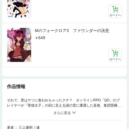
カートへ
Mのフォークロア3 ファウンダーの決意
649
カートへ
作品情報
それで、君はヤツに食われちゃったクチ？ オンラインRPG「QO」のプ
レイヤーが「聖徳太子」の顔に見える謎の雲に遭遇した直後、集団昏睡を
引きおこす事件が発生！ 妹が被害者となった鶴見圭悟は、原因を解明す
るべく奔走する。だがその過程で出会うのは、男子生徒をまどわす「スク
ールカウンセラー」の仲根、なぜか美少女の「教祖」真劫院くららに、口
は悪いし性格もアレだが絶世の美貌を持つ「民俗学者」の間宮むつき！
著者
三上康明
連