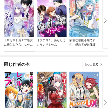
【単行本】おデブ悪女
【タテヨミ】あなたは
病弱な悪役令嬢です
妹は
に転生したら、なぜか
もういりません
が、婚約者が過保護す
ラスボス王子様に執着
ぎて逃げ出したい(私
されています
たち犬猿の仲でしたよ
ね！？)
同じ作者の本
もっと見る