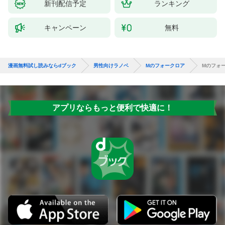
新刊配信予定
ランキング
キャンペーン
無料
漫画無料試し読みならdブック
男性向けラノベ
Mのフォークロア
Mのフォ
アプリならもっと便利で快適に！