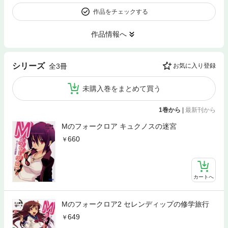
作品をチェックする
作品情報へ
シリーズ
全3冊
お気に入り登録
未購入巻をまとめて買う
1巻から
|
最新刊から
Mのフォークロア キュクノスの迷宮
660
カートへ
Mのフォークロア2 セレンディップの修学旅行
649