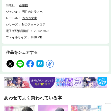
味方はむつきだけという逆境で、圭悟は事件の真相に迫れるか？ 青少年
出版社
小学館
の教育上よろしくないヒロイン・間宮むつきが暴走する「Ｍのフォークロ
ア」爆誕！※この作品は底本と同じクオリティのカラーイラスト、モノク
ジャンル
男性向けラノベ
ロの挿絵イラストが収録されています。
レーベル
ガガガ文庫
シリーズ
Mのフォークロア
電子版配信開始日
2014/06/28
ファイルサイズ
8.88 MB
作品をシェアする
あわせてよく買われている本