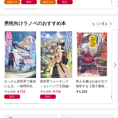
試読フル
割引
試読フル
割引
試
男性向けラノベのおすすめ本
もっと見る
おっさん異世界で最強
異世界ウォーキング
商人令嬢はお金の力で
デス
になる ～物理特化の
～エレージア王国編～
無双する【電子書籍限
る異
覚醒者～
定書き下ろしSS付
1,430
715
1,430
715
1,
1,320
き】
割引
割引