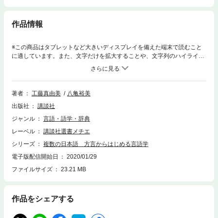
作品情報
※この商品はタブレットなど大きいディスプレイを備えた端末で読むこと
に適しています。また、文字だけを拡大することや、文字列のハイライ
ト、検索、辞書の参照、引用などの機能が使用できません。津軽弁もウチ
ナーグチも……方言は標準語よりも「世界標準」だった!?「落ち葉が散り
よる」と「散っとる」の違い? 「おかあさん干してある」ってどういう
こと？日本語はこんなに面白い！世界の中の日本語を考えるとき、その
著者
工藤真由美
八亀裕美
「日本語」とは、いったいどこの言葉なのでしょうか？北は青森県から南
出版社
講談社
は沖縄県、さらにブラジルの日系人社会まで、各地で使われている方言の
豊かな表現をとりあげ、さらに世界の言語との比較をすることで、日本語
ジャンル
言語・語学・辞典
の多様性を発見する旅へと誘います。その道のりでは、均一で単一な「標
レーベル
講談社選書メチエ
準語」だけが日本語なのでは決してないことが発見され、さらには、各地
の方言が世界の言語と共通する普遍的なあり方をしていることさえも明ら
シリーズ
複数の日本語 方言からはじめる言語学
かになるでしょう。世界の言語学の現場で研究が進展している言語類型論
電子版配信開始日
2020/01/29
の手法を用いて、世界各国の言語と方言・標準語を自在に横断する、刺激
ファイルサイズ
23.21 MB
的な日本語論です。【本書の内容】1．「あっこに花子ちゃんがいてる」
―存在をいかに言い表すか2．「桜の花が散りよる／散っとる」―標準語
は世界標準じゃない！3．「落ちよった！」―目撃者の文法・エヴィデン
シャリティー4．「生ちゅとーてーさやー」―テンスが伝えるのは時間だ
作品をシェアする
けじゃない5．「花子、美人でら」―美しいのは今日だけ？現象と本質の
違い6．「おかあさん、干してある」―「シテアル」にひそむ地域差7．