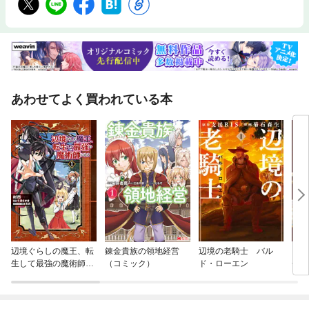
「花子、元気ない」は「花子は元気だ」？―ふらふらする形容詞と形容動
詞8．「全部食べれれんかった」―可能をいかに言い表すか9．「ねえ花
子、明日学校来る↓」―質問が尻上がりイントネーションとは限らない1
0．「みんなでシュラスカリア、アジューダしよる」―言語接触と日本語※
この商品は紙の書籍のページを画像にした電子書籍です。文字だけを拡大
することはできませんので、タブレットサイズの端末での閲読を推奨しま
す。また、文字列のハイライトや検索、辞書の参照、引用などの機能も使
用できません。
あわせてよく買われている本
辺境ぐらしの魔王、転
錬金貴族の領地経営
辺境の老騎士 バル
【修
生して最強の魔術師に
（コミック）
ド・ローエン
チー
なる
器屋
いま