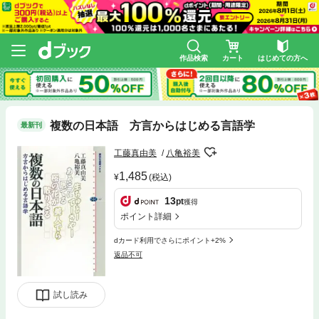
作品検索
カート
はじめての方へ
複数の日本語 方言からはじめる言語学
最新刊
工藤真由美
八亀裕美
1,485
(税込)
13
pt
獲得
ポイント詳細
dカード利用でさらにポイント+2%
返品不可
試し読み