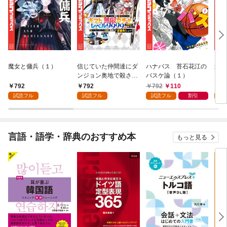
魔女と傭兵（１）
信じていた仲間達にダ
ハナバス 苔石花江の
追放
ンジョン奥地で殺され
バスケ論（１）
『自
かけたがギフト『無限
領地
792
792
792
110
7
ガチャ』でレベル９９
強の
試読フル
試読フル
試読フル
割引
試
９９の仲間達を手に入
～最
れて元パーティーメン
で始
バーと世界に復讐＆
拓ス
『ざまぁ！』します！
（１
言語・語学・辞典のおすすめ本
もっと見る
（１）