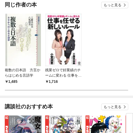
同じ作者の本
もっと見る
複数の日本語 方言か
残業ゼロで好業績のチ
らはじめる言語学
ームに変わる 仕事を任
せる新しいルール
1,485
1,716
講談社のおすすめ本
もっと見る