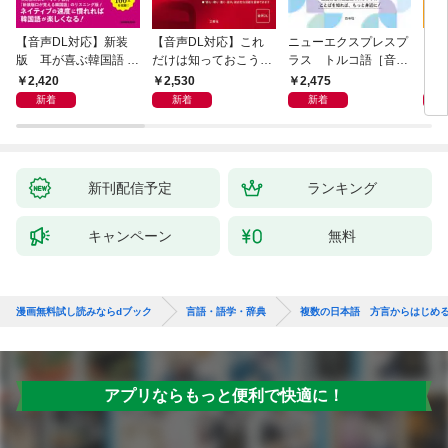
【音声DL対応】新装
【音声DL対応】これ
ニューエクスプレスプ
【音
版 耳が喜ぶ韓国語 リ
だけは知っておこう！
ラス トルコ語［音声
イタ
スニング体得トレーニ
新装版 会話と作文に
DL版］
よく
2,420
2,530
2,475
2,
ング
役立つドイツ語定型表
新着
新着
新着
現365
新刊配信予定
ランキング
キャンペーン
無料
漫画無料試し読みならdブック
言語・語学・辞典
複数の日本語 方言からはじめ
アプリならもっと便利で快適に！