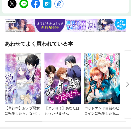
らできるだけ早い段階で相手より先に主導権を握る*其の三 相手との駆け
引きで勝とう! 試合経験を通して自分の中の「駆け引きの引き出し」を増
やす・・・全3項目PART1 後衛の技術と戦術*ポイント01 後衛のプレーと
特徴後衛は安定したストロークと心身の粘り強さが不可欠*ポイント02 グ
リップ・待球姿勢・フットワーク基本はウエスタングリップ。正しい待球
姿勢から打点へ*ポイント03 グラウンドストローク(フォアハンド)安定し
たグラウンドストロークが後衛のプレー全般を支える・・・など全16項目
☆PART2 前衛の技術と戦術*ポイント17 前衛のプレーと特徴前衛は瞬発的
あわせてよく買われている本
なテクニックと読む力、思い切りの良さが必須*ポイント18 グリップ・待
球姿勢・ステップ相手からの距離が近いのでより素早く動き出せる準備を
*ポイント19 正面ボレー正面ボレーはあらゆるボレーの基礎・・・など全
14項目☆PART3 サービス&レシーブ*ポイント31 サービスの種類と特徴オ
ーバーハンドサービスとアンダーカットを使い分ける*ポイント32 オーバ
ーハンドサービス1ダイナミックなサービスで自分たちに流れを呼び込む*
ポイント33 オーバーハンドサービス2フラットサービスを基本としスライ
スやリバースも覚える・・・など全7項目☆PART4 ダブルスのゲームプラ
ン*ポイント38 ソフトテニスの陣形2人が前後に並ぶ雁行陣と横並びにな
る平行陣がある*ポイント39 ゲームプランを練る自分たちの調子や相手の
情報を元にプランを立てて試合に臨む*ポイント40 イメージトレーニング
良いイメージを思い描き自信を持って試合を迎える・・・など全13項目☆
Column*コラム01 ミスが出た時、続いた時の対応*コラム02 パートナーの
【単行本】おデブ悪女
【タテヨミ】あなたは
バッドエンド目前のヒ
結界
調子が悪い時の対応*コラム03 カウントによる戦い方*コラム04 ファイナ
に転生したら、なぜか
もういりません
ロインに転生した私、
ルゲームの戦い方・・・全4項目※ 本書は2014年発行の『勝つダブルス! ソ
ラスボス王子様に執着
今世では恋愛するつも
フトテニス 最強のポイント50』を元に加筆・修正を行った新版です。
されています
りがチートな兄が離し
てくれません！？@C