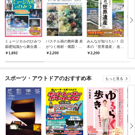
ミュージカルのひみつ
パステル画の教科書 差
みんなが知りたい！ 日
自由
基礎知識から舞台裏ま
がつく画材・構図・表
本の「世界遺産」 改訂
く！
で まるっとフカボリB
現技法を極める
版 未来に遺すわたした
乳パ
1,892
2,200
2,200
1,
OOK
ちの文化と自然
作 
スポーツ・アウトドアのおすすめ本
もっと見る