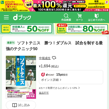
作品検索
カート
はじめての方へ
ソフトテニス 勝つ！ダブルス 試合を制する最
最新刊
強のテクニック50
中堀成生
1,694
(税込)
15
pt
獲得
ポイント詳細
dカード利用でさらにポイント+2%
返品不可
試し読み