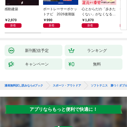
感動建築
ボートレーサーポケッ
心とからだの「歩きた
剣道
トナビ 2026後期版
くない」がなくなる
らせん流 ゆるらく歩
2,970
990
1,870
1,
き
新着
新着
新着
新刊配信予定
ランキング
キャンペーン
無料
漫画無料試し読みならdブック
スポーツ・アウトドア
ソフトテニス 勝つ！ダブル
アプリならもっと便利で快適に！