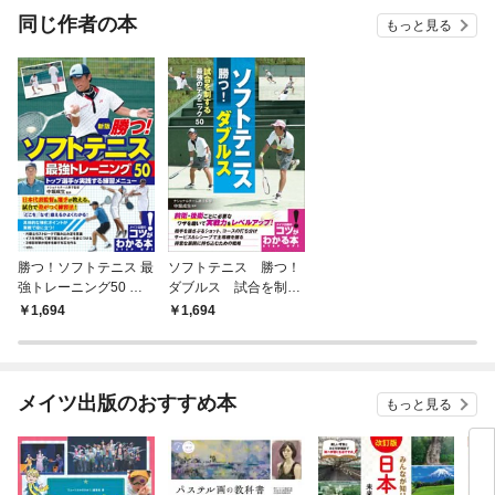
OMIC
同じ作者の本
もっと見る
勝つ！ソフトテニス 最
ソフトテニス 勝つ！
強トレーニング50 ト
ダブルス 試合を制す
ップ選手が実践する練
る最強のテクニック50
1,694
1,694
習メニュー 新版
メイツ出版のおすすめ本
もっと見る