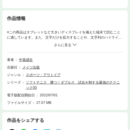
作品情報
※この商品はタブレットなど大きいディスプレイを備えた端末で読むこと
に適しています。また、文字だけを拡大することや、文字列のハイライ
ト、検索、辞書の参照、引用などの機能が使用できません。★ 前衛・後衛
ごとに必要なワザを磨いて実戦力をレベルアップ! ★ 相手を揺さぶるショ
ット、コースの打ち分け★ サービス&レシーブで主導権を握る★ 得意な展
開に持ち込むための戦略◆◇◆ 監修者からのコメント ◆◇◆感謝を忘れず、
著者
中堀成生
競技に真剣に取り組もう! ソフトテニスはとても奥深く、楽しいスポーツ
出版社
メイツ出版
です。努力を惜しまなければ必ず上達します。私は、取り組むにあたって
3つの点を大事にしています。1つ目は、練習のとき、試合を想定しながら
ジャンル
スポーツ・アウトドア
行うことです。単なる練習のための練習ではいけません。試合でどんな状
シリーズ
ソフトテニス 勝つ！ダブルス 試合を制する最強のテクニ
況になるのかを事前に想定して、そこで起きたことにいち早く対応する。
ック50
普段の練習での意識がけはとても大事になります。2つ目は、普段の規則
正しい生活と、周りの方々への礼儀やあいさつを忘れないことです。3つ
電子版配信開始日
2022/07/01
目は、感謝する心を持つことです。応援してくれる周囲の方々、チームメ
ファイルサイズ
27.07 MB
イトや指導者、先生、両親、自分を支えてくれている人がいることを忘れ
てはいけません。以上を意識して、ソフトテニスを真剣に取り組みましょ
う! 中堀 成生◆◇◆ 主な目次 ◆◇◆☆ ソフトテニス上達に欠かせない三ヵ条*
作品をシェアする
其の一 ゲームプランを練ろう! 得意なパターンに持ち込むことを目指し試
合ごとに戦い方を変える*其の二 ゲームの主導権を握ろう! 試合が始まった