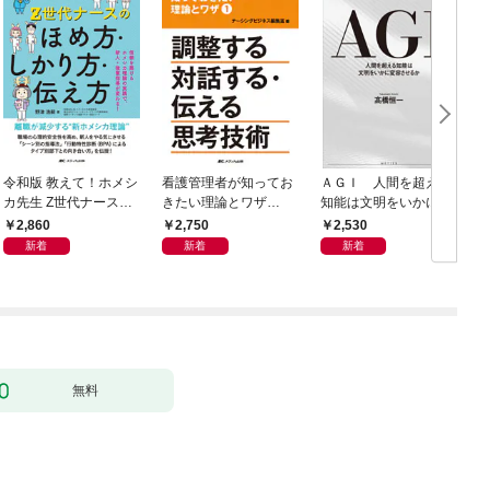
令和版 教えて！ホメシ
看護管理者が知ってお
ＡＧＩ 人間を超える
カ先生 Z世代ナースの
きたい理論とワザ①
知能は文明をいかに変
ほめ方・しかり方・伝
調整する 対話する・伝
容させるか
2,860
2,750
2,530
え方
える 思考技術
新着
新着
新着
無料