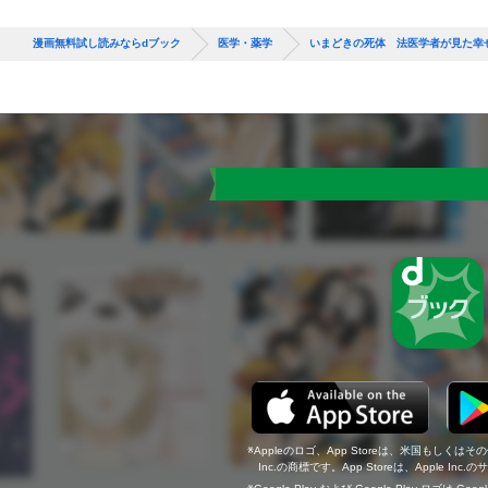
漫画無料試し読みならdブック
医学・薬学
いまどきの死体 法医学者が見た幸
Appleのロゴ、App Storeは、米国もしくはそ
Inc.の商標です。App Storeは、Apple In