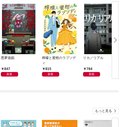
悪夢遊戯
檸檬と蜜柑のラプソデ
リカ／リアル
ィ
847
815
784
新着
新着
新着
もっと見る