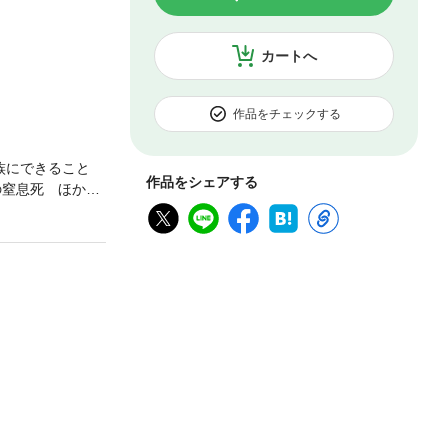
カートへ
作品をチェックする
遺族にできること
作品をシェアする
の窒息死 ほか第
 ほか第4章 解
第5章 遺体が教
剖医として考えて