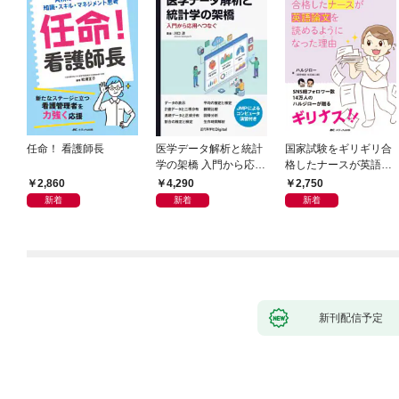
任命！ 看護師長
医学データ解析と統計
国家試験をギリギリ合
学の架橋 入門から応用
格したナースが英語論
へつなぐ
文を読めるようになっ
2,860
4,290
2,750
た理由
新着
新着
新着
新刊配信予定