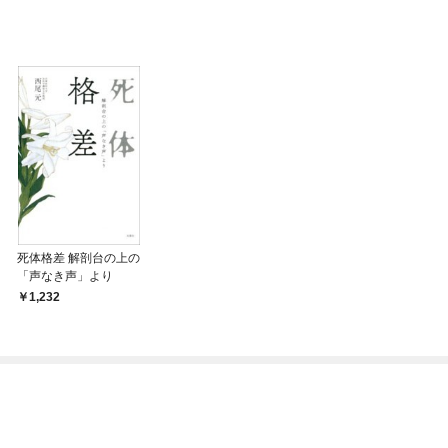
死体格差 解剖台の上の
「声なき声」より
1,232