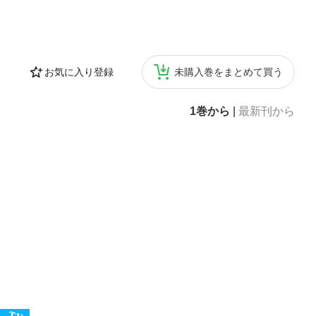
お気に入り登録
未購入巻をまとめて買う
1巻から
|
最新刊から