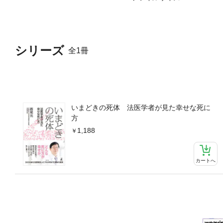
シリーズ
全1冊
いまどきの死体 法医学者が見た幸せな死に
方
1,188
カートへ