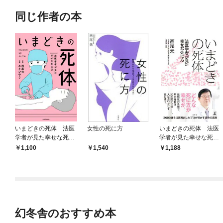
同じ作者の本
いまどきの死体 法医
女性の死に方
いまどきの死体 法医
学者が見た幸せな死に
学者が見た幸せな死に
方
方
1,100
1,540
1,188
幻冬舎のおすすめ本