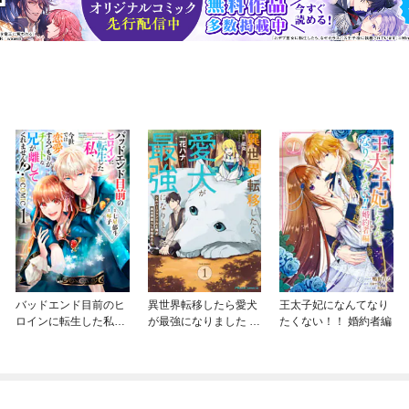
バッドエンド目前のヒ
異世界転移したら愛犬
王太子妃になんてなり
ロインに転生した私、
が最強になりました ～
たくない！！ 婚約者編
今世では恋愛するつも
シルバーフェンリルと
りがチートな兄が離し
俺が異世界暮らしを始
てくれません！？@C
めたら～ THE COMIC
OMIC