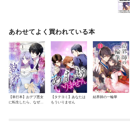
あわせてよく買われている本
【単行本】おデブ悪女
【タテヨミ】あなたは
結界師の一輪華
に転生したら、なぜか
もういりません
ラスボス王子様に執着
されています