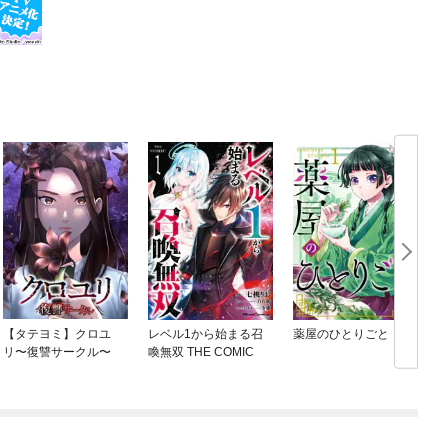
【タテヨミ】クロユ
レベル1から始まる召
薬屋のひとりごと
リ〜復讐サークル〜
喚無双 THE COMIC