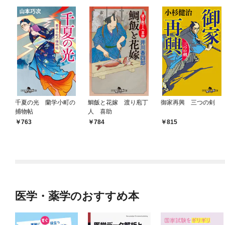
千夏の光 蘭学小町の
鯛飯と花嫁 渡り庖丁
御家再興 三つの剣
捕物帖
人 喜助
763
784
815
医学・薬学のおすすめ本