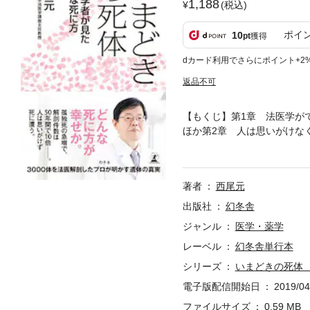
1,188
(税込)
ポイ
10
pt
獲得
dカード利用でさらにポイント+2
返品不可
【もくじ】第1章 法医学が
ほか第2章 人は思いがけな
3章 解剖で判明した事件・
剖台の遺体が語る現代日本の
えるそれぞれの人生宝くじで
著者
西尾元
いること「この死に方は悪く
出版社
幻冬舎
ジャンル
医学・薬学
レーベル
幻冬舎単行本
シリーズ
いまどきの死体
電子版配信開始日
2019/04
ファイルサイズ
0.59 MB