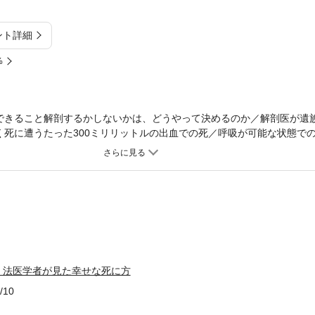
ント詳細
%
できること解剖するかしないかは、どうやって決めるのか／解剖医が
く死に遭うたった300ミリリットルの出血での死／呼吸が可能な状態で
事故の真相わが子の命を奪った小さな傷の放置／自宅での不審死の真相
課題家族の中の孤独／色とりどりのあざが物語る親からの虐待死 ほか
借金を返そうとした男／浮く遺体、浮かない遺体 ほか第6章 法医解
ない」と思えるとき／自分の死は最後までわからない ほか
 法医学者が見た幸せな死に方
/10