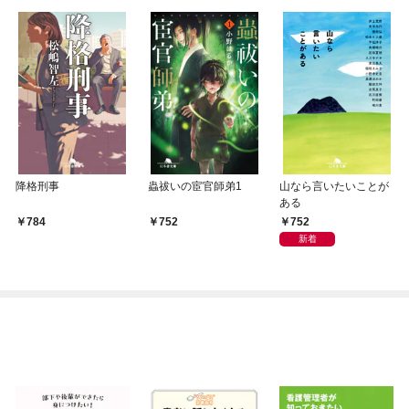
降格刑事
蟲祓いの宦官師弟1
山なら言いたいことが
ある
752
784
752
新着