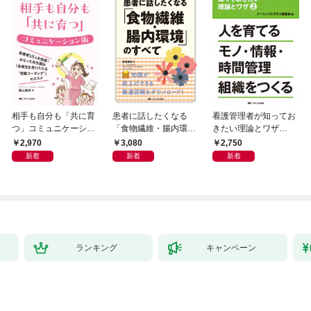
相手も自分も「共に育
患者に話したくなる
看護管理者が知ってお
つ」コミュニケーショ
「食物繊維・腸内環
きたい理論とワザ②
ン術
境」のすべて
人を育てる モノ・情
2,970
3,080
2,750
報・時間管理組織をつ
新着
新着
新着
くる
ランキング
キャンペーン