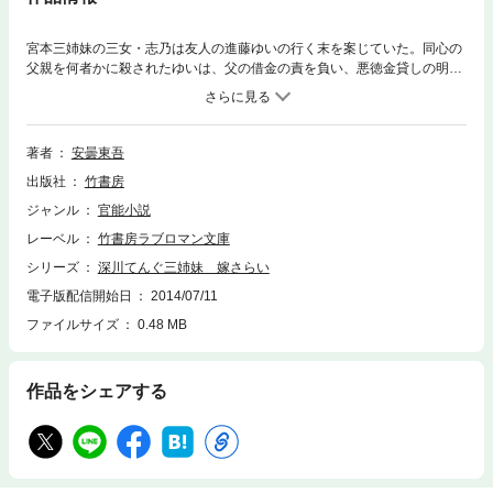
宮本三姉妹の三女・志乃は友人の進藤ゆいの行く末を案じていた。同心の
父親を何者かに殺されたゆいは、父の借金の責を負い、悪徳金貸しの明庵
に嫁入りさせられてしまうのだ。そして祝言の夜。三姉妹と悠馬は辛くも
ゆいを救い出すものの、思わぬ邪魔が入り、志乃が明庵と手下の無頼漢ど
もの手に落ちてしまう…！うら若い女剣士は瑞々しい肉体を男たちに蹂躙
され、肉悦の虜へと堕ちてゆく。悠馬と琴音・千鶴たちは、陥落寸前の志
著者
安曇東吾
乃を救い出せるのか。そしてゆいは自由を手に入れられるのか…!?誘惑と
出版社
竹書房
江戸情緒あふれる時代官能エンターテインメント第3弾！
ジャンル
官能小説
レーベル
竹書房ラブロマン文庫
シリーズ
深川てんぐ三姉妹 嫁さらい
電子版配信開始日
2014/07/11
ファイルサイズ
0.48 MB
作品をシェアする