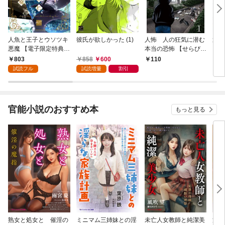
人魚と王子とウソツキ
彼氏が欲しかった (1)
人怖 人の狂気に潜む
運送
悪魔 【電子限定特典付
本当の恐怖 【せらびぃ
イバ
き】(1)
連載版】１
いト
803
858
600
110
1
【せ
試読フル
試読増量
割引
官能小説のおすすめ本
もっと見る
熟女と処女と 催淫の
ミニマム三姉妹との淫
未亡人女教師と純潔美
童貞