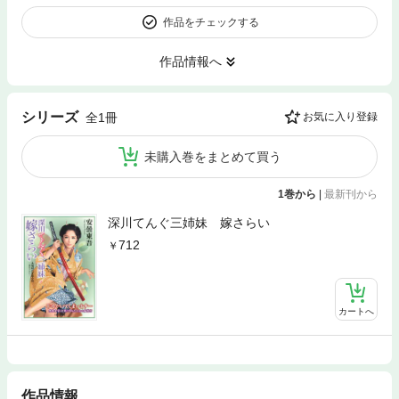
作品をチェックする
作品情報へ
シリーズ
全1冊
お気に入り登録
未購入巻をまとめて買う
1巻から
|
最新刊から
深川てんぐ三姉妹 嫁さらい
712
カートへ
作品情報