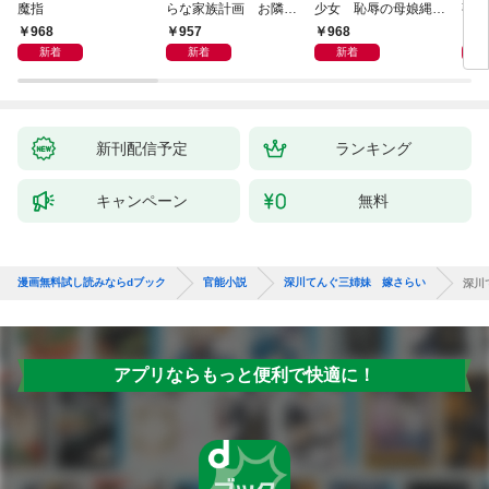
魔指
らな家族計画 お隣さ
少女 恥辱の母娘縄酔
熟母
んは孕ませハーレム
い地獄
968
957
968
9
新着
新着
新着
新刊配信予定
ランキング
キャンペーン
無料
漫画無料試し読みならdブック
官能小説
深川てんぐ三姉妹 嫁さらい
深川
アプリならもっと便利で快適に！