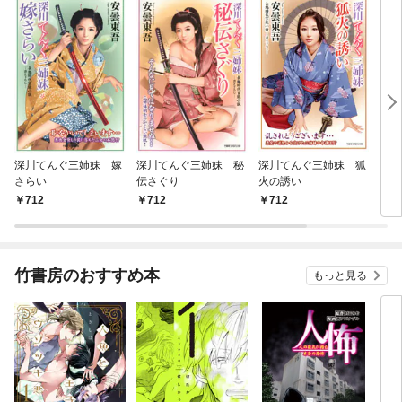
深川てんぐ三姉妹 嫁
深川てんぐ三姉妹 秘
深川てんぐ三姉妹 狐
深川
さらい
伝さぐり
火の誘い
712
712
712
7
竹書房のおすすめ本
もっと見る