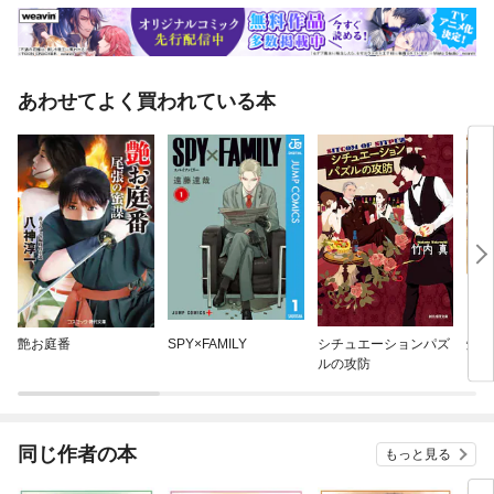
あわせてよく買われている本
艶お庭番
SPY×FAMILY
シチュエーションパズ
燃え
ルの攻防
同じ作者の本
もっと見る