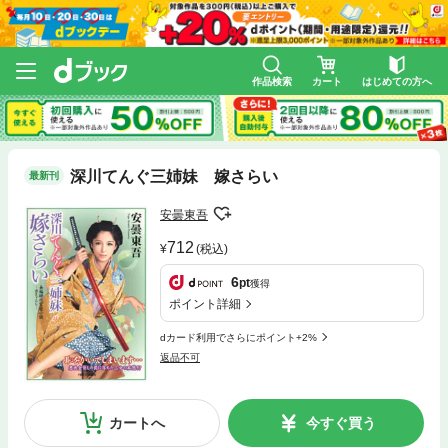
作品検索
カート
はじめての方へ
深川てんぐ三姉妹 嫁さらい
最新刊
安曇東吾
712
(税込)
6
pt
獲得
ポイント詳細
dカード利用でさらにポイント+2%
返品不可
カートへ
今すぐ買う