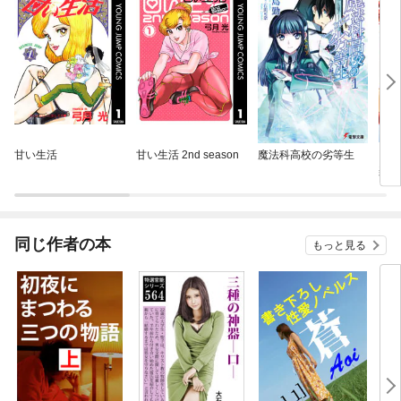
甘い生活
甘い生活 2nd season
魔法科高校の劣等生
［カ
楽園
同じ作者の本
もっと見る