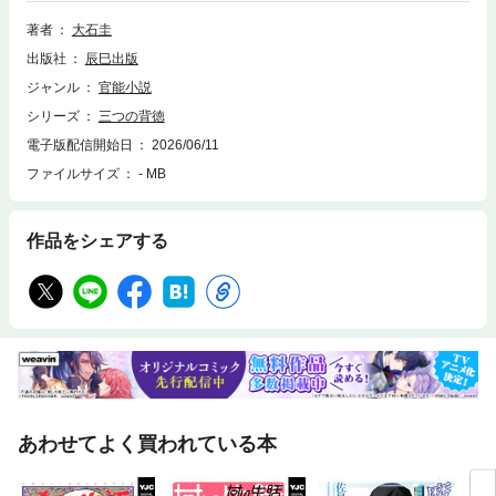
は50歳になろうというのに、小さくて華奢で、控えめな雰囲気の美しい人
で、次第に僕は心を奪われていくのであった。そして半年が過ぎた頃、美
著者
大石圭
紗のいない晩に、ついに僕は禁断の世界へ足を踏み入れてしまい……。
出版社
辰巳出版
ジャンル
官能小説
シリーズ
三つの背徳
電子版配信開始日
2026/06/11
ファイルサイズ
- MB
作品をシェアする
あわせてよく買われている本