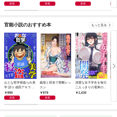
新着
新着
新着
官能小説のおすすめ本
もっと見る
おとな哲学寝盗られ美
義母と田舎で禁断レッ
清楚な女子学生を毎日
少子
学 語り 成田アキラ 執
スン
二人っきりの電車の中
チン
筆 柚木怜
で開発していく話【フ
級美
990
979
1,430
8
ルカラー挿絵付】
新着
新着