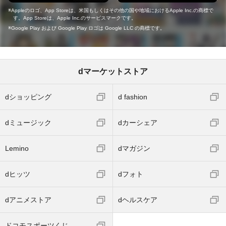
Appleのロゴ、App Storeは、米国もしくはその他の国や地域におけるApple Inc.の商標で
す。App Storeは、Apple Inc.のサービスマークです。
Google Play および Google Play ロゴは Google LLC の商標です。
dマーケットストア
dショッピング
d fashion
dミュージック
dカーシェア
Lemino
dマガジン
dヒッツ
dフォト
dアニメストア
dヘルスケア
ドコモスポーツくじ