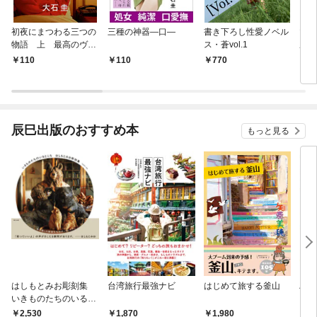
初夜にまつわる三つの
三種の神器―口―
書き下ろし性愛ノベル
マゾ
物語 上 最高のヴァ
ス・蒼vol.1
屋 
イオリン
110
110
770
1
辰巳出版のおすすめ本
もっと見る
はしもとみお彫刻集
台湾旅行最強ナビ
はじめて旅する釜山
ハシ
いきものたちのいると
まる
ころ
2,530
1,870
1,980
1,