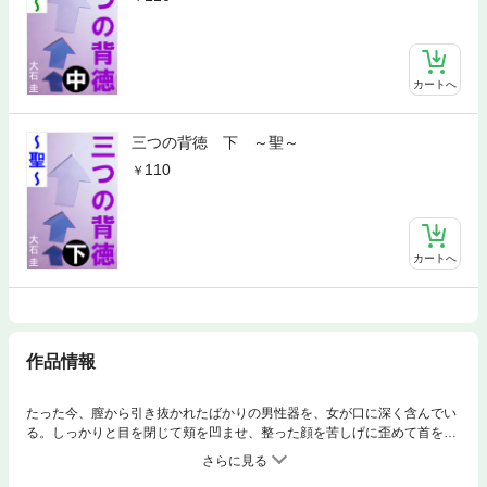
カートへ
三つの背徳 下 ～聖～
110
カートへ
作品情報
たった今、膣から引き抜かれたばかりの男性器を、女が口に深く含んでい
る。しっかりと目を閉じて頬を凹ませ、整った顔を苦しげに歪めて首を打
ち振っている。女の名は忍。妻である美紗の親……つまり義理の母だ。今
からちょうど１年前に、僕は美紗と結婚し、彼女の母と同居を始めた。忍