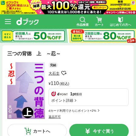
作品検索
カート
はじめての方へ
三つの背徳 上 ～忍～
完結
大石圭
110
(税込)
1
pt
獲得
ポイント詳細
dカード利用でさらにポイント+2%
返品不可
カートへ
今すぐ買う