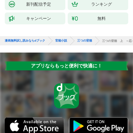
新刊配信予定
ランキング
キャンペーン
無料
漫画無料試し読みならdブック
官能小説
三つの背徳
三つの背徳 上 ～忍
アプリならもっと便利で快適に！