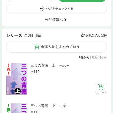
作品をチェックする
作品情報へ
全3冊
シリーズ
お気に入り登録
完結
未購入巻をまとめて買う
1巻から
|
最新刊から
三つの背徳 上 ～忍～
110
カートへ
三つの背徳 中 ～操～
110