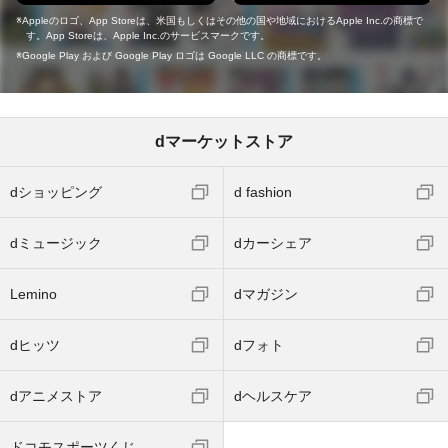
Appleのロゴ、App Storeは、米国もしくはその他の国や地域におけるApple Inc.の商標で
す。App Storeは、Apple Inc.のサービスマークです。
Google Play および Google Play ロゴは Google LLC の商標です。
dマーケットストア
dショッピング
d fashion
dミュージック
dカーシェア
Lemino
dマガジン
dヒッツ
dフォト
dアニメストア
dヘルスケア
ドコモスポーツくじ