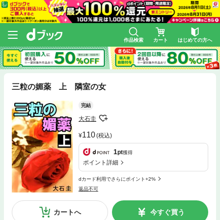
作品検索
カート
はじめての方へ
三粒の媚薬 上 隣室の女
完結
大石圭
110
(税込)
1
pt
獲得
ポイント詳細
dカード利用でさらにポイント+2%
返品不可
カートへ
今すぐ買う