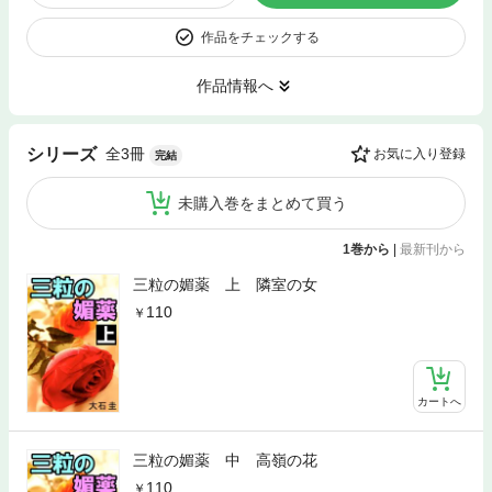
作品をチェックする
作品情報へ
全3冊
シリーズ
お気に入り登録
完結
未購入巻をまとめて買う
1巻から
|
最新刊から
三粒の媚薬 上 隣室の女
110
カートへ
三粒の媚薬 中 高嶺の花
110