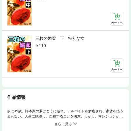
カートへ
三粒の媚薬 下 特別な女
110
カートへ
作品情報
彼は35歳。脚本家の夢はとうに破れ、アルバイトを解雇され、家賃を払う
金もない。人生に絶望し、自殺することを決意。しかし、マンションから
飛び降りようとしたその時、見知らぬ老人に止められる。そして、３粒の
媚薬をくれた。「死にたければ、死ぬがいい。だが、その前にこれを使っ