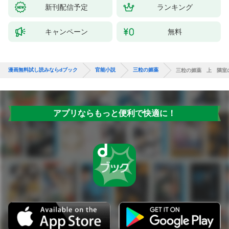
新刊配信予定
ランキング
キャンペーン
無料
漫画無料試し読みならdブック
官能小説
三粒の媚薬
三粒の媚薬 上 隣室
アプリならもっと便利で快適に！