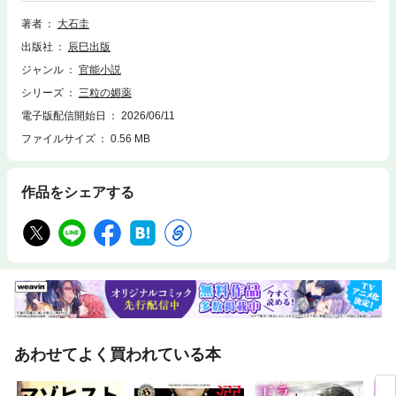
てみろ」この薬を飲めば、どんな女でも彼に抱かれたくなるという。信じ
られなかったが、死ぬ前に騙されてみるのも悪くないと試す相手を思案す
著者
大石圭
る。思い浮かんだのは隣の部屋に住む水商売風の女だった。見た目は20歳
出版社
辰巳出版
前後。背が高くてとても痩せており、長い髪を金髪に染めている。夕刻に
なると派手に着飾って出かけて行く女だった。彼と廊下ですれ違っても挨
ジャンル
官能小説
拶すらしてこず、見下したような視線を向けてきていた。試しにその女に
シリーズ
三粒の媚薬
媚薬を使ってみると、「抱いて……何も言わずに抱いて……」と迫ってき
て……。
電子版配信開始日
2026/06/11
ファイルサイズ
0.56 MB
作品をシェアする
あわせてよく買われている本