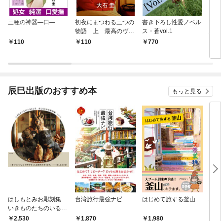
三種の神器―口―
初夜にまつわる三つの
書き下ろし性愛ノベル
マゾ
物語 上 最高のヴァ
ス・蒼vol.1
屋 
イオリン
110
110
770
1
辰巳出版のおすすめ本
もっと見る
はしもとみお彫刻集
台湾旅行最強ナビ
はじめて旅する釜山
ハシ
いきものたちのいると
まる
ころ
2,530
1,870
1,980
1,