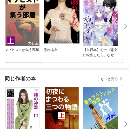
マゾヒストが集う部屋
溺れる女
【単行本】おデブ悪女
【タ
に転生したら、なぜか
もう
ラスボス王子様に執着
されています
同じ作者の本
もっと見る