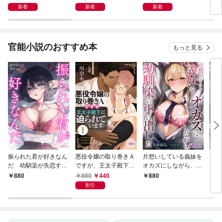
新着
新着
新着
官能小説のおすすめ本
もっと見る
振られた君が好きなん
悪役令嬢の取り巻きＡ
片想いしている義妹を
ヤリ
だ 幼馴染が失恋する
ですが、王太子殿下に
オカズにしながら、幼
勇者
たびに慰めエッチを求
迫られています。①
馴染の中に出した
来や
880
440
880
880
8
めてくる
割引