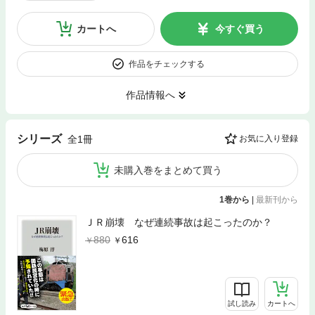
カートへ
今すぐ買う
作品をチェックする
作品情報へ
シリーズ
全1冊
お気に入り登録
未購入巻をまとめて買う
1巻から
|
最新刊から
ＪＲ崩壊 なぜ連続事故は起こったのか？
880
616
試し読み
カートへ