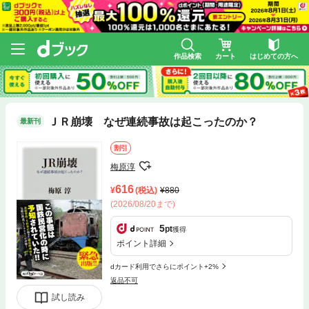
作品検索
カート
はじめての方へ
ＪＲ崩壊 なぜ連続事故は起こったのか？
最新刊
割引
梅原淳
616
(税込)
880
(2026/08/20まで)
5
pt
獲得
ポイント詳細
dカード利用でさらにポイント+2%
返品不可
試し読み