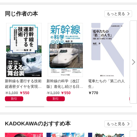
てくれません！？@C
OMIC
同じ作者の本
もっと見る
新幹線を運行する技術
新幹線の科学［改訂
電車たちの「第二の人
ＪＲ
超過密ダイヤを実現す
版］進化し続ける日本
生」
故は
る高速鉄道の秘密
の「大動脈」を支える
1,100
550
1,100
550
8
770
技術
割引
割引
KADOKAWAのおすすめ本
もっと見る