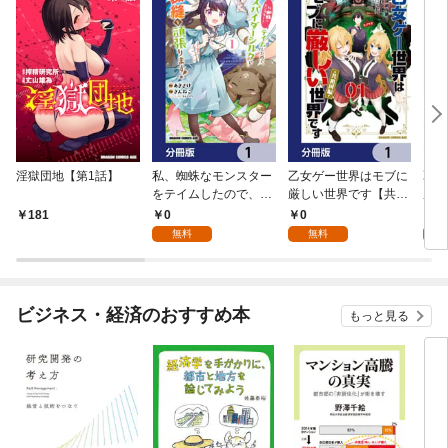
淫獄団地【第1話】
私、蜘蛛なモンスター
乙女ゲー世界はモブに
乙女
をテイムしたので、ス
厳しい世界です【共和
厳し
パイダーシルクで裁縫
国編】【分冊版】 1
国
0
0
8
181
を頑張ります！【分冊
無料
無料
試
版】 1
ビジネス・経済のおすすめ本
もっと見る