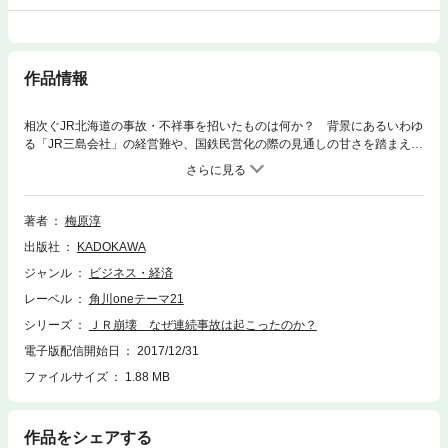
作品情報
相次ぐJR北海道の事故・不祥事を招いたものは何か？ 背景にあるいわゆ
る「JR三島会社」の経営難や、国鉄民営化の際の見通しの甘さを踏まえ、
その構造的問題を指摘する。
著者
梅原淳
出版社
KADOKAWA
ジャンル
ビジネス・経済
レーベル
角川oneテーマ21
シリーズ
ＪＲ崩壊 なぜ連続事故は起こったのか？
電子版配信開始日
2017/12/31
ファイルサイズ
1.88 MB
作品をシェアする