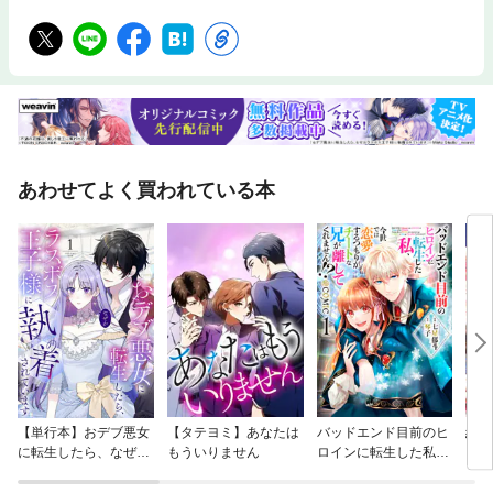
あわせてよく買われている本
【単行本】おデブ悪女
【タテヨミ】あなたは
バッドエンド目前のヒ
結界
に転生したら、なぜか
もういりません
ロインに転生した私、
ラスボス王子様に執着
今世では恋愛するつも
されています
りがチートな兄が離し