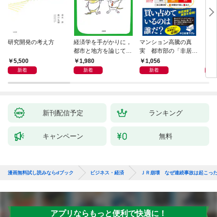
研究開発の考え方
経済学を手がかりに，
マンション高騰の真
リー
都市と地方を論じてみ
実 都市部の「非居住
「も
よう
化」が街を壊す
然と
5,500
1,980
1,056
2,
イン
新着
新着
新着
果を
新刊配信予定
ランキング
キャンペーン
無料
漫画無料試し読みならdブック
ビジネス・経済
ＪＲ崩壊 なぜ連続事故は起こっ
アプリならもっと便利で快適に！