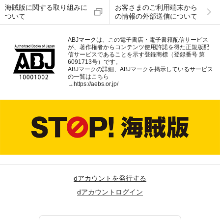
海賊版に関する取り組みに
お客さまのご利用端末から
ついて
の情報の外部送信について
ABJマークは、この電子書店・電子書籍配信サービス
が、著作権者からコンテンツ使用許諾を得た正規版配
信サービスであることを示す登録商標（登録番号 第
6091713号）です。
ABJマークの詳細、ABJマークを掲示しているサービス
の一覧はこちら
→
https://aebs.or.jp/
dアカウントを発行する
dアカウントログイン