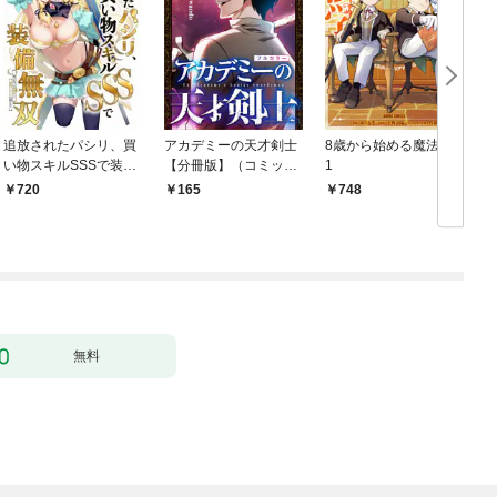
追放されたパシリ、買
アカデミーの天才剣士
8歳から始める魔法学
い物スキルSSSで装備
【分冊版】（コミッ
1
無双 ～買ったモノを
ク） １話【フルカラ
720
165
748
超強化して最強パーテ
ー】
ィー目指します～【単
行本版】 1巻
無料