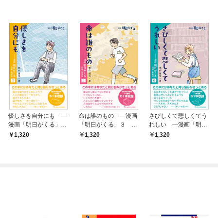
優しさを自分にも —
命は誰のもの —漫画
さびしくて悲しくてう
漫画「明日がくる」
「明日がくる」３ 改
れしい —漫画「明日
５ 改題・新装版
題・新装版
がくる」６ 改題・新
1,320
1,320
1,320
装版