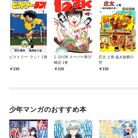
ビクトリー･ラン！ 1巻
1･2の3K スーパー寿川
庄太 上巻 遠き故郷の
崎店 1巻
空
330
330
330
少年マンガのおすすめ本