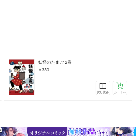
妖怪のたまご 2巻
330
試し読み
カートへ