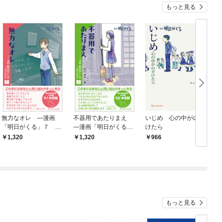
もっと見る
無力なオレ —漫画
不器用であたりまえ
いじめ 心の中がのぞ
「明日がくる」７ 改
—漫画「明日がくる」
けたら
題・新装版
４ 改題・新装版
1,320
1,320
966
もっと見る