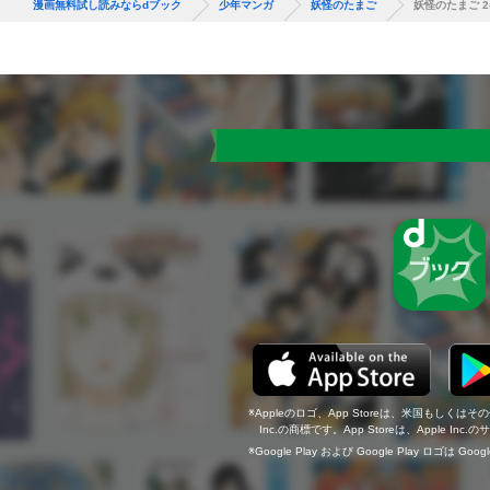
漫画無料試し読みならdブック
少年マンガ
妖怪のたまご
妖怪のたまご 
Appleのロゴ、App Storeは、米国もしくはそ
Inc.の商標です。App Storeは、Apple In
Google Play および Google Play ロゴは Go