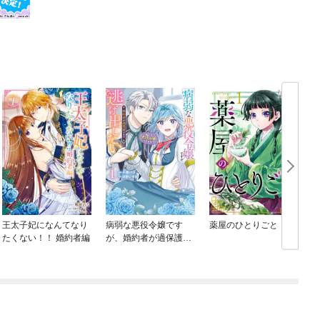
王太子妃になんてなり
病弱な悪役令嬢です
薬屋のひとりごと
たくない！！ 婚約者編
が、婚約者が過保護す
ぎて逃げ出したい(私た
ち犬猿の仲でしたよ
ね！？)