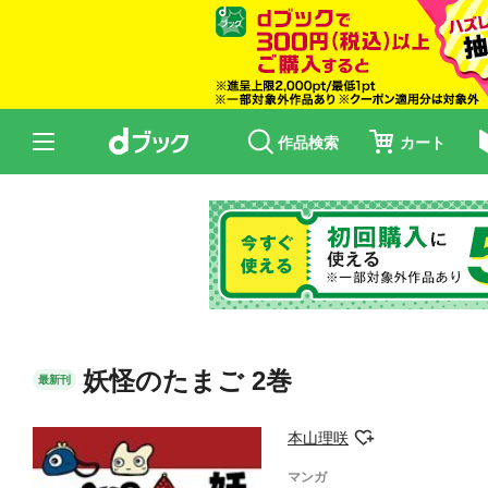
作品検索
カート
妖怪のたまご 2巻
最新刊
本山理咲
マンガ