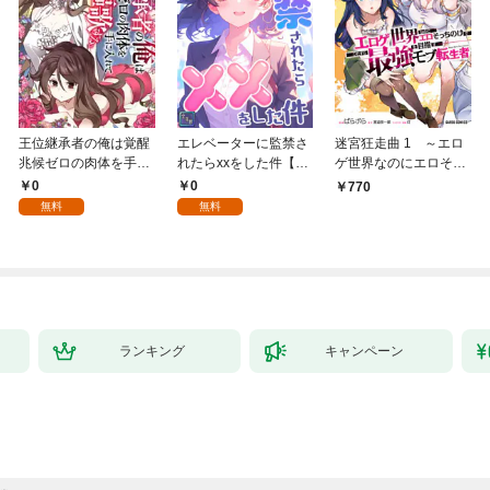
王位継承者の俺は覚醒
エレベーターに監禁さ
迷宮狂走曲 1 ～エロ
兆候ゼロの肉体を手に
れたらxxをした件【全
ゲ世界なのにエロそっ
入れて自由を謳歌す
年齢版】(1)
ちのけでひたすら最強
0
0
770
る。1
を目指すモブ転生者～
無料
無料
ランキング
キャンペーン