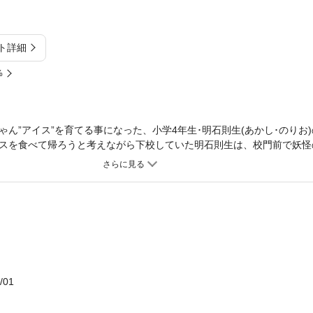
ト詳細
%
ん”アイス”を育てる事になった、小学4年生･明石則生(あかし･のりお
スを食べて帰ろうと考えながら下校していた明石則生は、校門前で妖怪
出会う。そしてありのに渡されたたまごを放り投げた明石は、その時に割
イスのための百円で買ってしまい……!?
/01