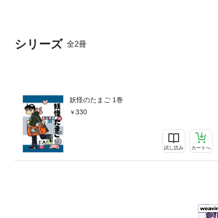
シリーズ
全2冊
妖怪のたまご 1巻
330
試し読み
カートへ