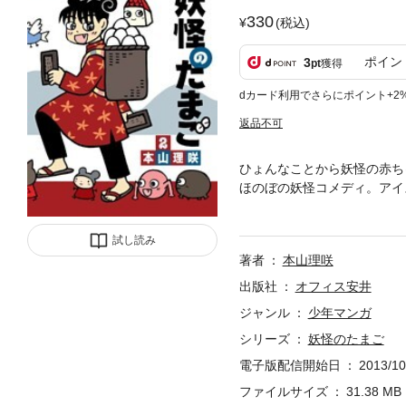
330
(税込)
ポイン
3
pt
獲得
dカード利用でさらにポイント+2
返品不可
ひょんなことから妖怪の赤ちゃ
ほのぼの妖怪コメディ。アイ
まご売りの少女”ありの”と
まれた妖怪の赤ちゃんを、ア
試し読み
著者
本山理咲
出版社
オフィス安井
ジャンル
少年マンガ
シリーズ
妖怪のたまご
電子版配信開始日
2013/10
ファイルサイズ
31.38 MB