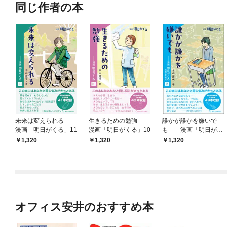
同じ作者の本
未来は変えられる —
生きるための勉強 —
誰かが誰かを嫌いで
漫画「明日がくる」11
漫画「明日がくる」10
も —漫画「明日がく
る」２ 改題・新装版
1,320
1,320
1,320
オフィス安井のおすすめ本