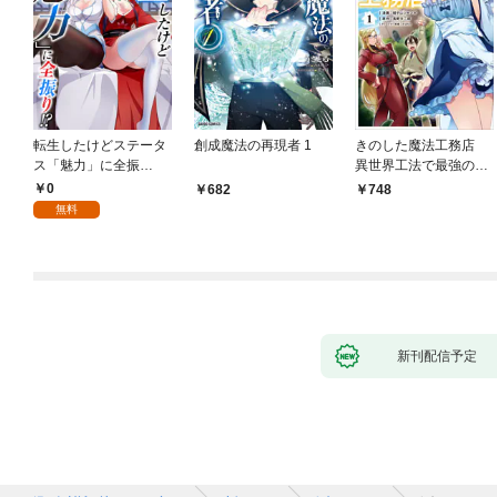
転生したけどステータ
創成魔法の再現者 1
きのした魔法工務店
ス「魅力」に全振
異世界工法で最強の家
り！？(1)
づくりを（コミック）
0
682
748
１
無料
新刊配信予定