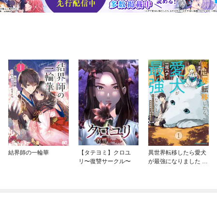
結界師の一輪華
【タテヨミ】クロユ
異世界転移したら愛犬
リ〜復讐サークル〜
が最強になりました ～
シルバーフェンリルと
俺が異世界暮らしを始
めたら～ THE COMIC