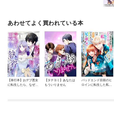
あわせてよく買われている本
【単行本】おデブ悪女
【タテヨミ】あなたは
バッドエンド目前のヒ
に転生したら、なぜか
もういりません
ロインに転生した私、
ラスボス王子様に執着
今世では恋愛するつも
されています
りがチートな兄が離し
てくれません！？@C
OMIC