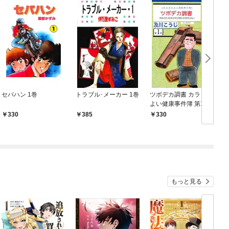
セパハン 1巻
トラブル･メーカー 1巻
ツボデカ調書 カラダに
よい健康事件簿 第1巻
330
385
330
もっと見る