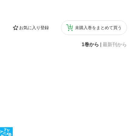
お気に入り登録
未購入巻をまとめて買う
1巻から
|
最新刊から