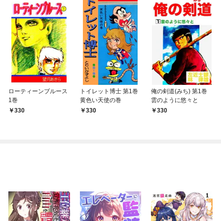
ローティーンブルース
トイレット博士 第1巻
俺の剣道(みち) 第1巻
1巻
黄色い天使の巻
雲のように悠々と
330
330
330