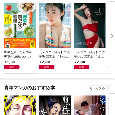
野菜を買ったら図鑑 -
【デジタル限定】白濱
【デジタル限定】宇佐
エロ
野菜が10倍おいしくな
美兎 写真集 『 純白の
美なお 写真集 『 U ～
る保存法と64のレシピ
プリズム 』
Best Selection ～ 』
1,870
2,200
2,200
1,
-
新着
新着
新着
青年マンガのおすすめ本
もっと見る