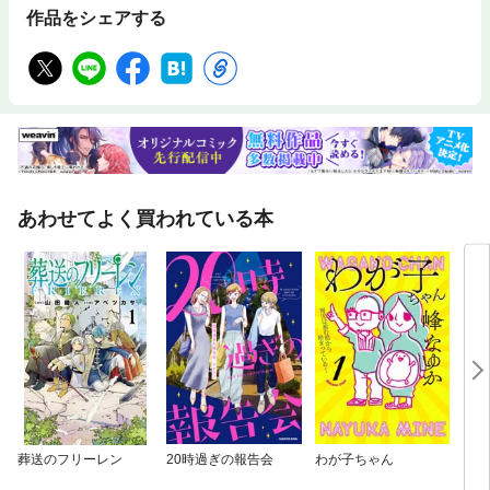
作品をシェアする
あわせてよく買われている本
葬送のフリーレン
20時過ぎの報告会
わが子ちゃん
トー
ジュ