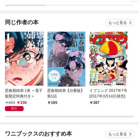
同じ作者の本
もっと見る
思春期姉弟 1巻 ＜電子
思春期姉弟【分冊版】
イブニング 2017年7号
版限定特典付き＞
第1話
[2017年3月14日発売]
660
330
165
387
割引
ワニブックスのおすすめ本
もっと見る