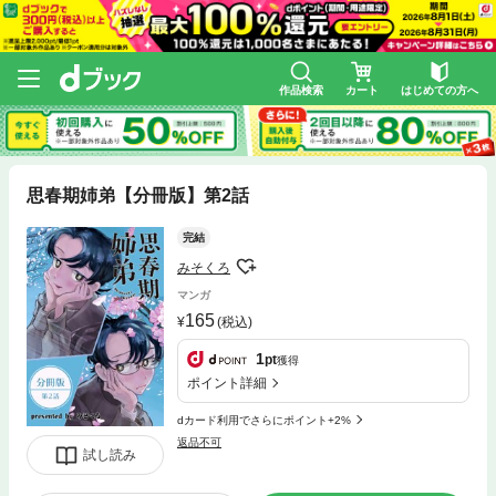
作品検索
カート
はじめての方へ
思春期姉弟【分冊版】第2話
完結
みそくろ
マンガ
165
(税込)
1
pt
獲得
ポイント詳細
dカード利用でさらにポイント+2%
返品不可
試し読み