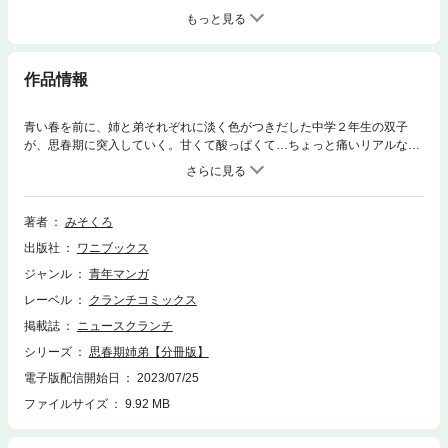
もっと見る
作品情報
青い春を前に、姉と弟それぞれに淡く色がつきだした中学２年生の双子
が、思春期に突入していく。甘くて酸っぱくて…ちょっと痛いリアルな日
常。「オレってなんだろう…」「ぼく」から「オレ」に変えるのも悩む年
頃の日野陽介。最近の悩みは双子の姉・みかげに勝てないこと…。身長で
も勉強でも運動でも自分よりも上にいるみかげに、いつもマウントを取ら
れる陽介はすっかり女子が苦手になる。中学２年生になり、いろいろ変化
著者
みそくろ
をしたいと思っているが――。
出版社
ワニブックス
ジャンル
青年マンガ
レーベル
クランチコミックス
掲載誌
ニュースクランチ
シリーズ
思春期姉弟【分冊版】
電子版配信開始日
2023/07/25
ファイルサイズ
9.92 MB