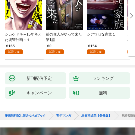
シカケドキ～15年考え
前の住人がやって来た
シアワセな家族１
16
た復讐計画～１
第1話
地獄
165
0
154
1
試読フル
試読フル
試読フル
試
新刊配信予定
ランキング
キャンペーン
無料
漫画無料試し読みならdブック
青年マンガ
思春期姉弟【分冊版】
思春期姉