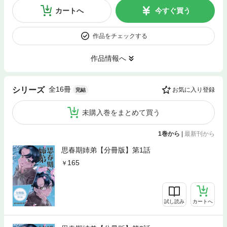
カートへ
今すぐ買う
作品をチェックする
作品情報へ
全16冊
シリーズ
お気に入り登録
完結
未購入巻をまとめて買う
1巻から
|
最新刊から
思春期姉弟【分冊版】第1話
165
試し読み
カートへ