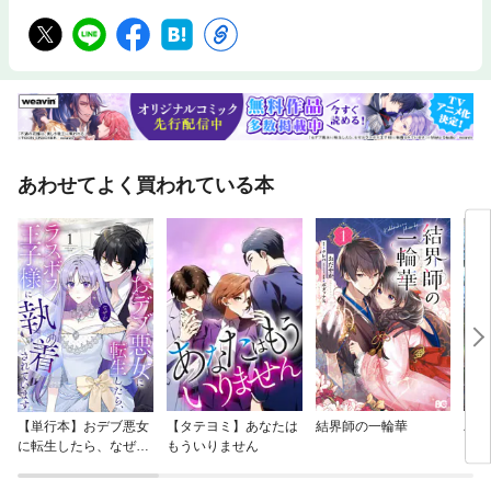
あわせてよく買われている本
【単行本】おデブ悪女
【タテヨミ】あなたは
結界師の一輪華
バッ
に転生したら、なぜか
もういりません
ロイ
ラスボス王子様に執着
今世
されています
りが