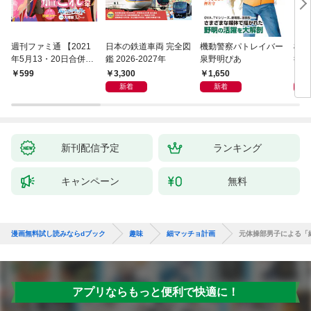
週刊ファミ通 【2021
日本の鉄道車両 完全図
機動警察パトレイバー
機動
年5月13・20日合併
鑑 2026-2027年
泉野明ぴあ
後藤
号】
3,300
1,650
1,
599
新着
新着
新刊配信予定
ランキング
キャンペーン
無料
漫画無料試し読みならdブック
趣味
細マッチョ計画
元体操部男子による「
アプリならもっと便利で快適に！