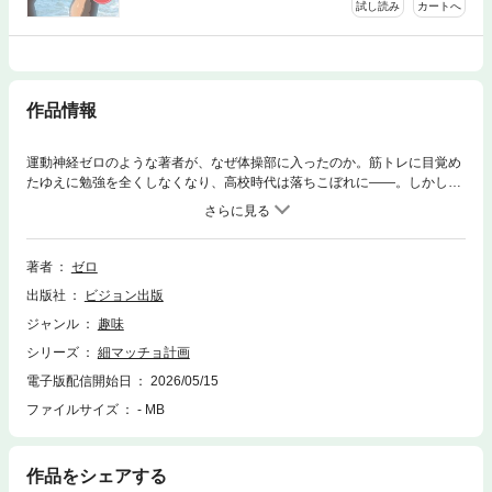
試し読み
カートへ
作品情報
運動神経ゼロのような著者が、なぜ体操部に入ったのか。筋トレに目覚め
たゆえに勉強を全くしなくなり、高校時代は落ちこぼれに――。しかし、
美魔女Ｋさんとの出会いにより、大きく変わった。細マッチョになるため
の秘訣をＫさんに伝授することになったのだ。
著者
ゼロ
出版社
ビジョン出版
ジャンル
趣味
シリーズ
細マッチョ計画
電子版配信開始日
2026/05/15
ファイルサイズ
- MB
作品をシェアする