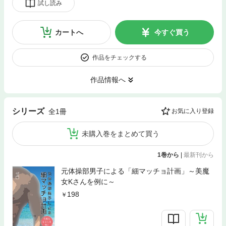
試し読み
カートへ
今すぐ買う
作品をチェックする
作品情報へ
シリーズ
全1冊
お気に入り登録
未購入巻をまとめて買う
1巻から
|
最新刊から
元体操部男子による「細マッチョ計画」～美魔
女Kさんを例に～
198