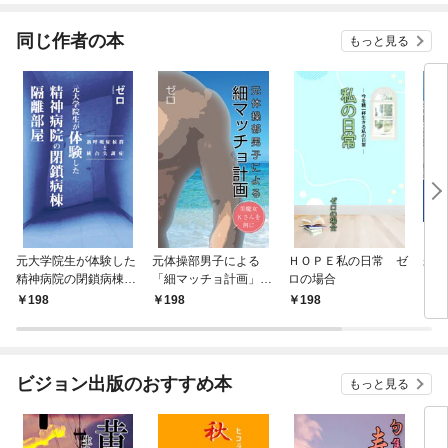
てく
OMI
同じ作者の本
もっと見る
元大学院生が体験した
元体操部男子による
ＨＯＰＥ私の日常 ゼ
未来
精神病院の閉鎖病棟隔
「細マッチョ計画」～
ロの場合
こに
離部屋～過呼吸症候群
美魔女Kさんを例に～
198
198
198
1,
と統合失調症～
ビジョン出版のおすすめ本
もっと見る