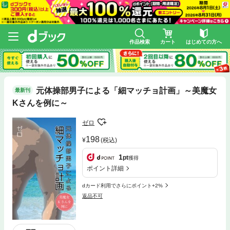
作品検索
カート
はじめての方へ
元体操部男子による「細マッチョ計画」～美魔女
最新刊
Kさんを例に～
ゼロ
198
(税込)
1
pt
獲得
ポイント詳細
dカード利用でさらにポイント+2%
返品不可