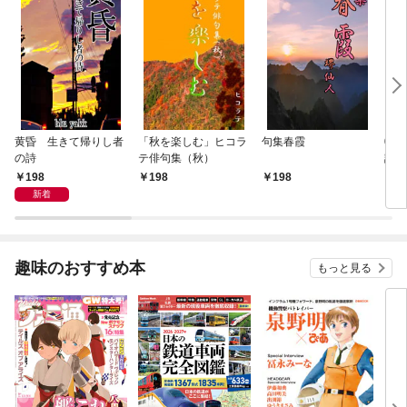
黄昏 生きて帰りし者
「秋を楽しむ」ヒコラ
句集春霞
0歳
の詩
テ俳句集（秋）
記憶
が点
198
198
198
1
新着
趣味のおすすめ本
もっと見る