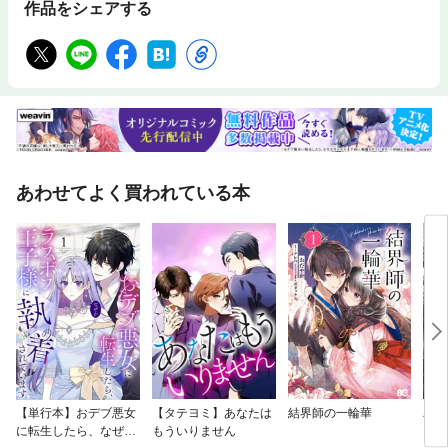
作品をシェアする
あわせてよく買われている本
【単行本】おデブ悪女
【タテヨミ】あなたは
結界師の一輪華
バッ
に転生したら、なぜか
もういりません
ロイ