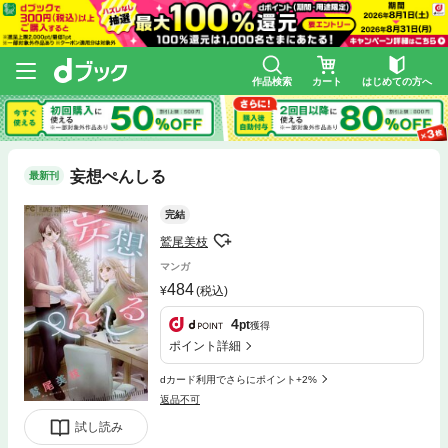
作品検索
カート
はじめての方へ
妄想ぺんしる
最新刊
完結
鷲尾美枝
マンガ
484
(税込)
4
pt
獲得
ポイント詳細
dカード利用でさらにポイント+2%
返品不可
試し読み