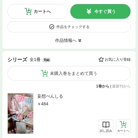
カートへ
今すぐ買う
作品をチェックする
作品情報へ
全1冊
シリーズ
お気に入り登録
完結
未購入巻をまとめて買う
1巻から
|
最新刊から
妄想ぺんしる
484
試し読み
カートへ