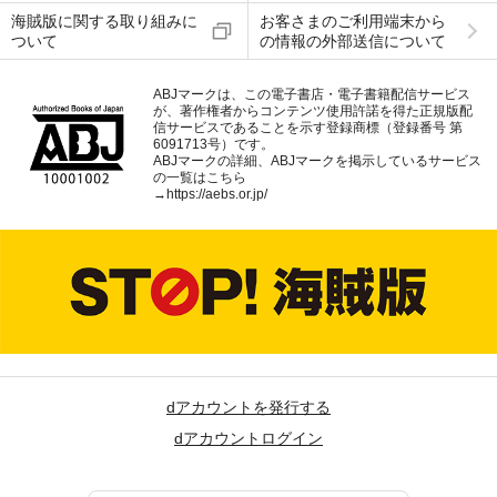
海賊版に関する取り組みに
お客さまのご利用端末から
ついて
の情報の外部送信について
ABJマークは、この電子書店・電子書籍配信サービス
が、著作権者からコンテンツ使用許諾を得た正規版配
信サービスであることを示す登録商標（登録番号 第
6091713号）です。
ABJマークの詳細、ABJマークを掲示しているサービス
の一覧はこちら
→
https://aebs.or.jp/
dアカウントを発行する
dアカウントログイン