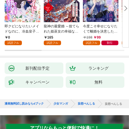
即クビになりたいメイ
龍神の最愛婚 ～捨てら
今度こそ幸せになりた
鬼条
ドなのに、冷血皇子に
れた姫巫女の幸福な嫁
くて離婚を決意したと
見初
執着されています第1
入り～: 1
ころ、無表情な旦那様
～１
0
165
198
99
1
話
が「愛してる」と言っ
試読フル
試読フル
試読フル
割引
試
てきました。1
新刊配信予定
ランキング
キャンペーン
無料
漫画無料試し読みならdブック
少女マンガ
妄想ぺんしる
妄想ぺんしる
アプリならもっと便利で快適に！