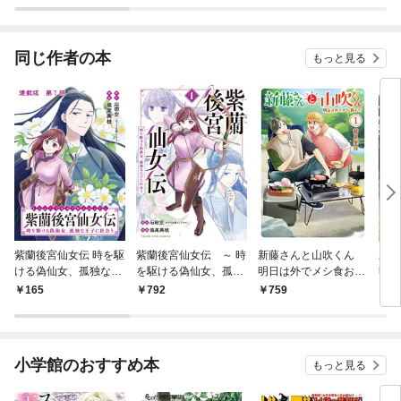
ラスボス王子様に執着
今世
されています
りが
てく
OMI
同じ作者の本
もっと見る
紫蘭後宮仙女伝 時を駆
紫蘭後宮仙女伝 ～ 時
新藤さんと山吹くん
新
ける偽仙女、孤独な王
を駆ける偽仙女、孤独
明日は外でメシ食お
明日
子に出会う 連載版 第
な王子に出会う～【電
う！（1）
う！
165
792
759
1
１話 紫蘭、偽仙女にな
子特典付】 １巻
る
小学館のおすすめ本
もっと見る