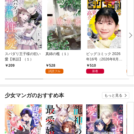
スパダリ王子様の狂い
真綿の檻（１）
ビッグコミック 2026
こん
愛【単話】（１）
年16号（2026年8月7
（１
日発売）
528
510
5
209
試読フル
新着
試
少女マンガのおすすめ本
もっと見る