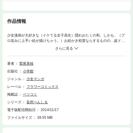
作品情報
少女漫画が大好きな（イケてる女子高生）隠れおたくの和。しかも、（プ
ロ並みに上手い絵が描けちゃう。）お絵かき程度ならするものの…超ド下
手！そんな彼女の家の隣に、憧れの少女漫画家・鳴海ルミが引っ越してき
た！《これはマジ》って、あんなに繊細なタッチでせつない乙女心を描く
素敵な先生が、男（♂）なの！？そのうえ、和をアシスタントに採用！
《これもマジ》……絵、下手くそでも、夢って叶いますか？先生！
著者
鷲尾美枝
出版社
小学館
ジャンル
少女マンガ
レーベル
フラワーコミックス
掲載誌
ベツコミ
シリーズ
妄想ぺんしる
電子版配信開始日
2014/11/17
ファイルサイズ
39.55 MB