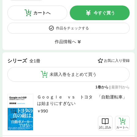
カートへ
今すぐ買う
作品をチェックする
作品情報へ
シリーズ
全1冊
お気に入り登録
未購入巻をまとめて買う
1巻から
|
最新刊から
Ｇｏｏｇｌｅ ｖｓ トヨタ 「自動運転車」
は始まりにすぎない
990
試し読み
カートへ