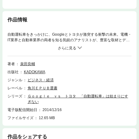
作品情報
自動運転車をきっかけに、Googleとトヨタが激突する衝撃の未来。電機・
IT業界と自動車業界の両者を知る気鋭のアナリストが、豊富な取材とデー
タに基づき、2020年を挟んだ近未来の産業地図を精緻に予測！（以下、目
次より）序章 自動運転車は、まだ「入口」でしかない・なぜグーグルが
自動運転車をつくるのか・トヨタのものづくりに日本人が抱く「幻想」
ほか第１章 グーグルはネット企業にあらず。その最終ゴールは？・ク
著者
泉田良輔
リステンセンも読み違えたｉＰｈｏｎｅの破壊力・グーグルの憂鬱──広
出版社
KADOKAWA
告事業とは別の成長事業は何か ほか第２章 グーグルを止められる日
本企業の条件・なぜ日本の電機メーカーは敗れたのか・トヨタにあるも
ジャンル
ビジネス・経済
の、トヨタにないもの ほか第３章 競争領域はいつもハードからシス
レーベル
角川ＥＰＵＢ選書
テムへ─「都市」が戦場になる・都市デザインビジネスが持つポテンシャ
ル・米国のエネルギー消費事情 ほか第４章 本当は残酷なイノベーシ
シリーズ
Ｇｏｏｇｌｅ ｖｓ トヨタ 「自動運転車」は始まりにす
ョン・“モノマネ”のコスト・実は20年もかかった米国発イノベーション連
ぎない
鎖 ほか終章 ２０２０年、２つのターニングポイント・東京オリンピ
電子版配信開始日
2014/12/16
ックは都市デザインのショーケースになる・日本企業が生き残る３つの
ファイルサイズ
12.65 MB
道 ほか
作品をシェアする