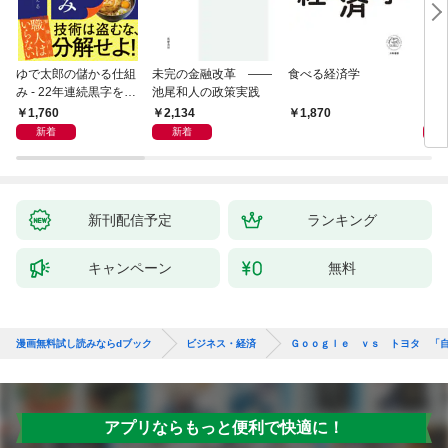
ゆで太郎の儲かる仕組
未完の金融改革 ――
食べる経済学
リー
み - 22年連続黒字を支
池尾和人の政策実践
「も
えるがっちり経営術 -
然と
1,760
2,134
2,
1,870
イン
新着
新着
果を
新刊配信予定
ランキング
キャンペーン
無料
漫画無料試し読みならdブック
ビジネス・経済
Ｇｏｏｇｌｅ ｖｓ トヨタ 「
アプリならもっと便利で快適に！