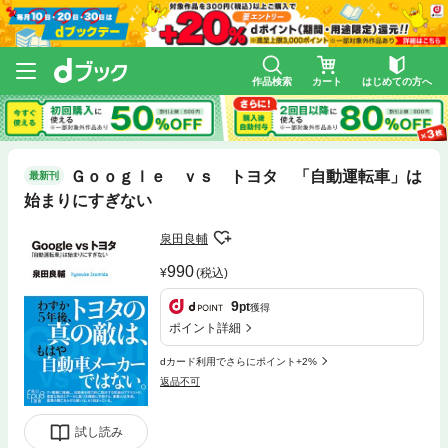
作品検索
カート
はじめての方へ
Ｇｏｏｇｌｅ ｖｓ トヨタ 「自動運転車」は
最新刊
始まりにすぎない
泉田良輔
990
(税込)
9
pt
獲得
ポイント詳細
dカード利用でさらにポイント+2%
返品不可
試し読み