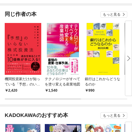
されています
たち犬猿の仲でしたよ
ね！？)
同じ作者の本
もっと見る
機関投資家だけが知っ
テクノロジーがすべて
銀行はこれからどうな
【９
ている「予想」のいら
を塗り変える産業地図
るのか
EP
ない株式投資法
ン
2,420
1,540
990
8,
KADOKAWAのおすすめ本
もっと見る