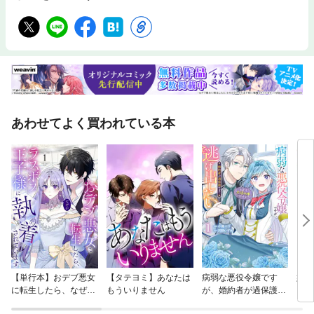
あわせてよく買われている本
【単行本】おデブ悪女
【タテヨミ】あなたは
病弱な悪役令嬢です
妹は
に転生したら、なぜか
もういりません
が、婚約者が過保護す
ラスボス王子様に執着
ぎて逃げ出したい(私