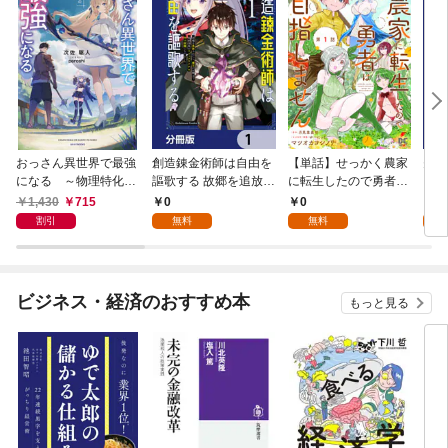
おっさん異世界で最強
創造錬金術師は自由を
【単話】せっかく農家
夫は
になる ～物理特化の
謳歌する 故郷を追放さ
に転生したので勇者は
【分
覚醒者～
れたら、魔王のお膝元
目指しません【第1
1,430
715
0
0
0
で超絶効果のマジック
話】
割引
無料
無料
アイテム作り放題にな
りました【分冊版】
1
ビジネス・経済のおすすめ本
もっと見る