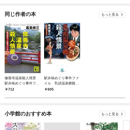
されています
りが
てく
OMI
同じ作者の本
もっと見る
修善寺温泉殺人情景
駅弁味めぐり事件ファ
駅弁味めぐり事件ファ
イル 乳頭温泉郷殺人
イル
情景（小学館文庫）
712
605
小学館のおすすめ本
もっと見る