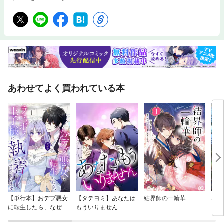
あわせてよく買われている本
【単行本】おデブ悪女
【タテヨミ】あなたは
結界師の一輪華
バッ
に転生したら、なぜか
もういりません
ロイ
ラスボス王子様に執着
今世