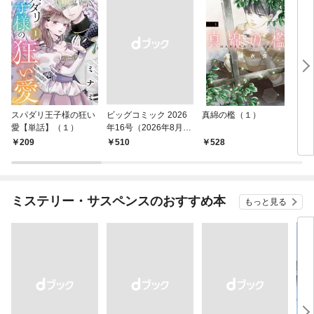
スパダリ王子様の狂い
ビッグコミック 2026
真綿の檻（１）
こん
愛【単話】（１）
年16号（2026年8月7
（１
日発売）
209
￥510
528
5
ミステリー・サスペンスのおすすめ本
もっと見る