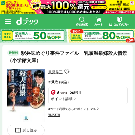
作品検索
カート
はじめての方へ
駅弁味めぐり事件ファイル 乳頭温泉郷殺人情景
最新刊
（小学館文庫）
風見修三
605
(税込)
5
pt
獲得
ポイント詳細
dカード利用でさらにポイント+2%
返品不可
試し読み