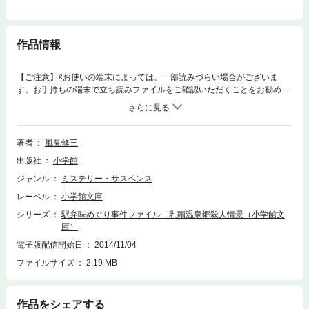
作品情報
【ご注意】※お使いの端末によっては、一部読みづらい場合がございま
す。お手持ちの端末で立ち読みファイルをご確認いただくことをお勧めし
ます。矢島耕平は、地域活性の企画イベントを請け負うプランナー。大手
リゾート開発会社「森野ホールディングス」のCEO森野昭三郎に請われ、
同社が経営する秋田・乳頭温泉郷近くの「沢の宿」再建に携わることにな
った。しかし現地を訪れた直後「沢の宿」の宿泊客が水芭蕉の群生地で他
著者
風見修三
殺体となって発見される。森野ホールディングスの後継争いが事件の背景
出版社
小学館
にあるらしいと気づいた耕平は同僚の相沢結女と調査を進め、発端が16年
前に東京・杉並区で起きた放火殺人にあることを知る。駅弁の食べ比べを
ジャンル
ミステリー・サスペンス
愛し、日本中を飛び回る青年の活躍を描く。
レーベル
小学館文庫
シリーズ
駅弁味めぐり事件ファイル 乳頭温泉郷殺人情景（小学館文
庫）
電子版配信開始日
2014/11/04
ファイルサイズ
2.19 MB
作品をシェアする