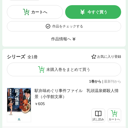
カートへ
今すぐ買う
作品をチェックする
作品情報へ
シリーズ
全1冊
お気に入り登録
未購入巻をまとめて買う
1巻から
|
最新刊から
駅弁味めぐり事件ファイル 乳頭温泉郷殺人情
景（小学館文庫）
605
試し読み
カートへ