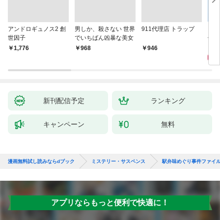
アンドロギュノス2 創
男しか、殺さない 世界
911代理店 トラップ
スー
世因子
でいちばん凶暴な美女
件〈
9
￥1,776
￥968
￥946
新刊配信予定
ランキング
キャンペーン
無料
漫画無料試し読みならdブック
ミステリー・サスペンス
駅弁味めぐり事件ファイ
アプリならもっと便利で快適に！