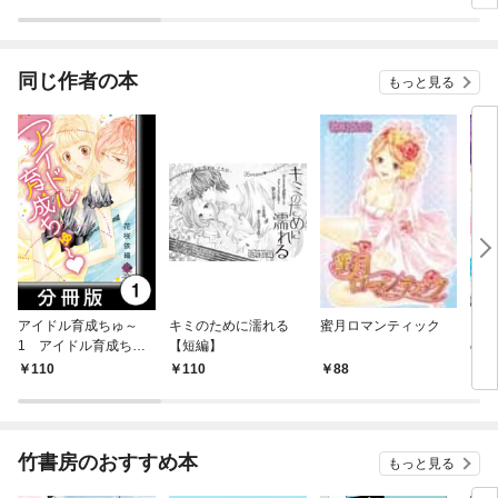
ミック）【分冊版】
～
同じ作者の本
もっと見る
アイドル育成ちゅ～
キミのために濡れる
蜜月ロマンティック
オオ
1 アイドル育成ちゅ
【短編】
のま
～【分冊版1/10】
110
110
88
1
竹書房のおすすめ本
もっと見る