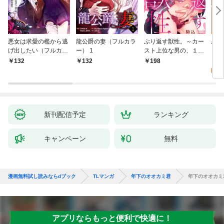
悪女は求愛の檻から逃
龍公爵の妻（フルカラ
ぶり返す獣性。～カー
恋す
げ出したい（フルカラ
ー） 1
スト上位な男の、１０
【fo
ー） 1
年越しの激愛１
2
132
132
198
試
新刊配信予定
ランキング
キャンペーン
無料
漫画無料試し読みならdブック
TLマンガ
年下のオオカミ君
年下のオオカミ
アプリならもっと便利で快適に！