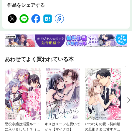
作品をシェアする
あわせてよく買われている本
悪役令嬢は溺愛ルート
キスはスーツを脱いで
いつわりの愛～契約婚
コー
に入りました！？（コ
から【マイクロ】
の旦那さまは甘すぎる