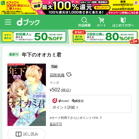
作品検索
カート
はじめての方へ
年下のオオカミ君
最新刊
完結
花咲依織
マンガ
502
(税込)
4
pt
獲得
ポイント詳細
dカード利用でさらにポイント+2%
返品不可
試し読み