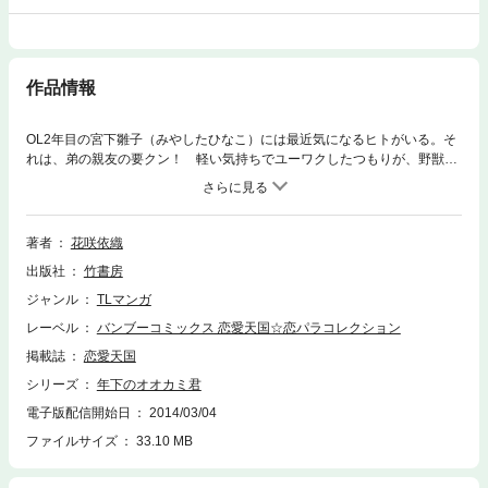
作品情報
OL2年目の宮下雛子（みやしたひなこ）には最近気になるヒトがいる。そ
れは、弟の親友の要クン！ 軽い気持ちでユーワクしたつもりが、野獣の
ように激しいHなオシオキを受けるハメに!?視線だけで感じちゃう年下男
子の魅力いっぱいの表題作のほか、人気アイドルとの秘密の快感ラブや二
人の男性の愛に揺れる100ページ超の感動ラブも収録した読み応え満載の
最新コミックス☆
著者
花咲依織
出版社
竹書房
ジャンル
TLマンガ
レーベル
バンブーコミックス 恋愛天国☆恋パラコレクション
掲載誌
恋愛天国
シリーズ
年下のオオカミ君
電子版配信開始日
2014/03/04
ファイルサイズ
33.10 MB