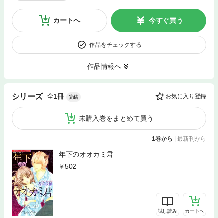
カートへ
今すぐ買う
作品をチェックする
作品情報へ
全1冊
シリーズ
お気に入り登録
完結
未購入巻をまとめて買う
1巻から
|
最新刊から
年下のオオカミ君
502
試し読み
カートへ