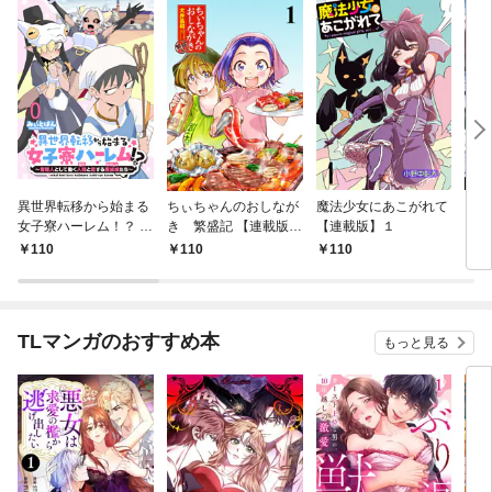
異世界転移から始まる
ちぃちゃんのおしなが
魔法少女にあこがれて
ガー
女子寮ハーレム！？ ～
き 繁盛記 【連載版】
【連載版】１
ィー
管理人として働く人間
１
110
110
110
1
と恋する魔族娘たち～
【連載版】０
TLマンガのおすすめ本
もっと見る