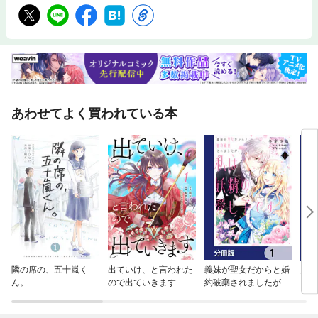
あわせてよく買われている本
隣の席の、五十嵐く
出ていけ、と言われた
義妹が聖女だからと婚
魔力
ん。
ので出ていきます
約破棄されましたが、
まし
私は妖精の愛し子です
はじ
【分冊版】