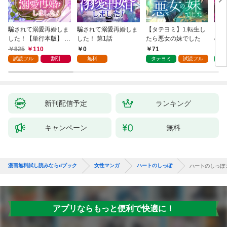
騙されて溺愛再婚しま
騙されて溺愛再婚しま
【タテヨミ】1.転生し
【タ
した！【単行本版】 1
した！ 第1話
たら悪女の妹でした
の私
巻
825
110
0
71
7
試読フル
割引
無料
タテヨミ
試読フル
タ
新刊配信予定
ランキング
キャンペーン
無料
漫画無料試し読みならdブック
女性マンガ
ハートのしっぽ
ハートのしっぽ
アプリならもっと便利で快適に！