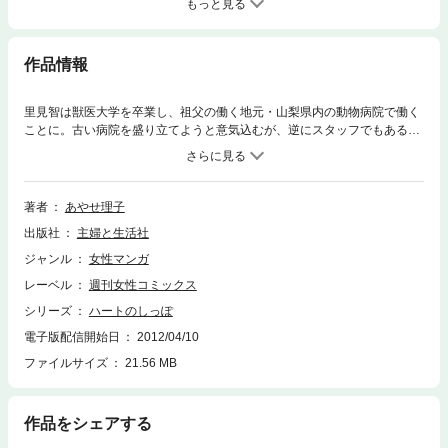
もっと見る
作品情報
里見智は獣医大学を卒業し、祖父の働く地元・山梨県内の動物病院で働く
ことに。古い病院を盛り立てようと意気込むが、逆にスタッフでもある獣
医の柴、看護師の甲斐にいろいろと教えられることのほうが多い。地元の
人や動物たちと接しながら日々、成長する智のもとに、今日も新しいペッ
トがやってくる……。「楽園での過ごし方」「母の記憶」「幸せな年越
し」「医者と生命」「オシャレな獣医」収録。
著者
あやせ理子
出版社
主婦と生活社
ジャンル
女性マンガ
レーベル
週刊女性コミックス
シリーズ
ハートのしっぽ
電子版配信開始日
2012/04/10
ファイルサイズ
21.56 MB
作品をシェアする