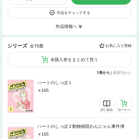
作品をチェックする
作品情報へ
シリーズ
全75冊
お気に入り登録
未購入巻をまとめて買う
1巻から
|
最新刊から
ハートのしっぽ１
165
試し読み
カートへ
ハートのしっぽ２動物病院わんにゃん事件簿
165