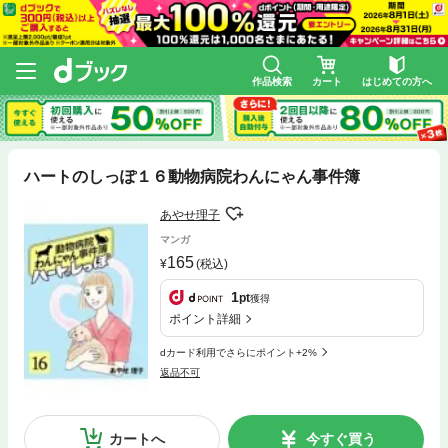
作品検索
カート
はじめての方へ
ハートのしっぽ１６動物病院わんにゃん事件簿
あやせ理子
マンガ
165
(税込)
1
pt
獲得
ポイント詳細
dカード利用でさらにポイント+2%
返品不可
カートへ
今すぐ買う