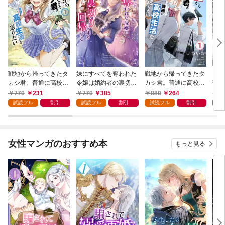
戦地から帰ってきたタ
妹にすべてを奪われた
戦地から帰ってきたタ
ソロ
カシ君。普通に高校生
令嬢は婚約者の裏切り
カシ君。普通に高校生
寄り
活を送りたい（コミッ
を知り回帰する（コミ
活を送りたい【電子版
子版
770
231
770
385
880
264
1,
ク）【電子版特典付】
ック）【電子版特典
特典付】１
試読フル
割引
試読フル
割引
試読フル
割引
試
１
付】１
女性マンガのおすすめ本
もっと見る