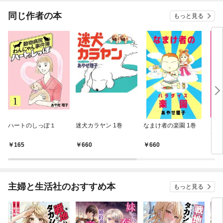
同じ作者の本
もっと見る
ハートのしっぽ１
迷犬カラヤン 1巻
なまけ者の楽園 1巻
｢東
て…
165
660
660
6
主婦と生活社のおすすめ本
もっと見る