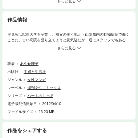
もっと見る
作品情報
里見智は獣医大学を卒業し、祖父の働く地元・山梨県内の動物病院で働く
ことに。古い病院を盛り立てようと意気込むが、逆にスタッフでもある獣
医の柴、看護師の甲斐にいろいろと教えられることのほうが多い。地元の
人や動物たちと接しながら日々、成長する智のもとに、今日も新しいペッ
トがやってくる……。「ペットの居場所」「負け犬の言い分」「隣のペッ
ト迷惑」「美青年はネコ科」収録。
著者
あやせ理子
出版社
主婦と生活社
ジャンル
女性マンガ
レーベル
週刊女性コミックス
シリーズ
ハートのしっぽ
電子版配信開始日
2012/04/10
ファイルサイズ
23.23 MB
作品をシェアする