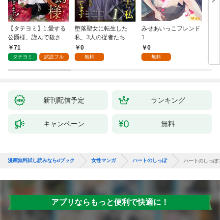
【タテヨミ】1.愛する
堕落聖女に転生した
みせあいっこフレンド
火の
公爵様、謹んで殺させ
私、3人の従者たちに
1
すが
ていただきます！
抱かれて困ってます 第
嫁と
71
0
0
2
1話
ます
タテヨミ
試読フル
無料
無料
試
新刊配信予定
ランキング
キャンペーン
無料
漫画無料試し読みならdブック
女性マンガ
ハートのしっぽ
ハートのしっぽ
アプリならもっと便利で快適に！