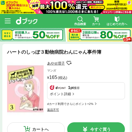
作品検索
カート
はじめての方へ
ハートのしっぽ３動物病院わんにゃん事件簿
あやせ理子
マンガ
165
(税込)
1
pt
獲得
ポイント詳細
dカード利用でさらにポイント+2%
返品不可
カートへ
今すぐ買う