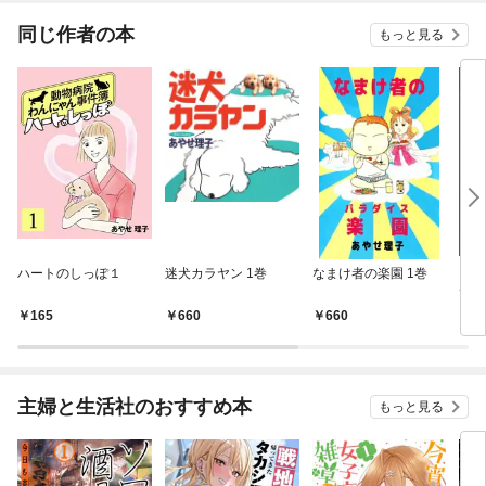
同じ作者の本
もっと見る
ハートのしっぽ１
迷犬カラヤン 1巻
なまけ者の楽園 1巻
｢東
て…
165
660
660
6
主婦と生活社のおすすめ本
もっと見る