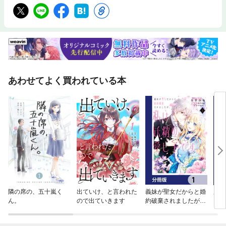
あわせてよく買われている本
隣の席の、五十嵐く
出ていけ、と言われた
義妹が聖女だからと婚
魔力
ん。
ので出ていきます
約破棄されましたが、
まし
私は妖精の愛し子です
はじ
【分冊版】