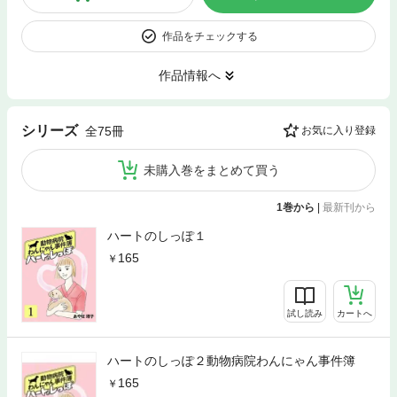
作品をチェックする
作品情報へ
シリーズ
全75冊
お気に入り登録
未購入巻をまとめて買う
1巻から
|
最新刊から
ハートのしっぽ１
165
試し読み
カートへ
ハートのしっぽ２動物病院わんにゃん事件簿
165