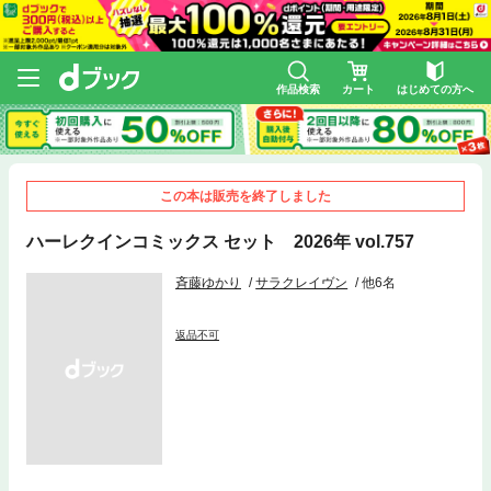
作品検索
カート
はじめての方へ
この本は販売を終了しました
ハーレクインコミックス セット 2026年 vol.757
斉藤ゆかり
サラクレイヴン
他6名
返品不可