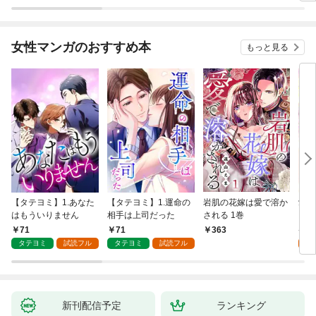
が、出世した元教え子
たちのおかげで何も困
らない件～ 第1話
女性マンガのおすすめ本
もっと見る
【タテヨミ】1.あなた
【タテヨミ】1.運命の
岩肌の花嫁は愛で溶か
愛し
はもういりません
相手は上司だった
される 1巻
い 
71
71
1
363
タテヨミ
試読フル
タテヨミ
試読フル
試
新刊配信予定
ランキング