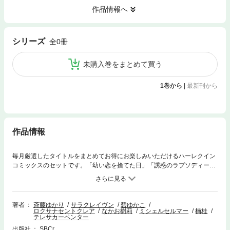
作品情報へ
シリーズ
全0冊
未購入巻をまとめて買う
1巻から
|
最新刊から
作品情報
毎月厳選したタイトルをまとめてお得にお楽しみいただけるハーレクイン
コミックスのセットです。「幼い恋を捨てた日」「誘惑のラプソディー」
「ボスからのプロポーズ」「せつない献身」の４話をまとめて収録。
著者
斉藤ゆかり
サラクレイヴン
碧ゆかこ
ロクサナセントクレア
なかお樹莉
ミシェルセルマー
楠桂
テレサカーペンター
出版社
SBCr