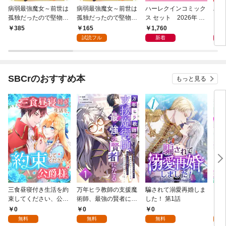
病弱最強魔女～前世は
病弱最強魔女～前世は
ハーレクインコミック
ハー
孤独だったので堅物公
孤独だったので堅物公
ス セット 2026年 vo
ス 
爵様と幸せ人生計画始
爵様と幸せ人生計画始
l.1085
l.10
165
1,760
1,
385
めます～【合冊版】 1
めます～ 1
試読フル
新着
SBCrのおすすめ本
もっと見る
三食昼寝付き生活を約
万年ヒラ教師の支援魔
騙されて溺愛再婚しま
ヒト
束してください、公爵
術師、最強の賢者にな
した！ 第1話
様 1話
る～不人気の支援魔術
0
0
0
0
師は給料泥棒だと魔術
無料
無料
無料
大学をクビになった