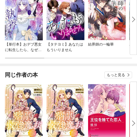
【単行本】おデブ悪女
【タテヨミ】あなたは
結界師の一輪華
バッ
に転生したら、なぜか
もういりません
ロイ
ラスボス王子様に執着
今世
されています
りが
てく
OMI
同じ作者の本
もっと見る