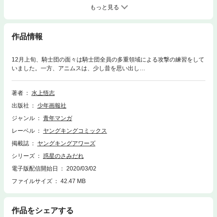
もっと見る
作品情報
12月上旬、騎士団の面々は騎士団全員の多重領域による攻撃の練習をして
いました。一方、アニムスは、少し昔を思い出し…
著者
水上悟志
出版社
少年画報社
ジャンル
青年マンガ
レーベル
ヤングキングコミックス
掲載誌
ヤングキングアワーズ
シリーズ
惑星のさみだれ
電子版配信開始日
2020/03/02
ファイルサイズ
42.47 MB
作品をシェアする