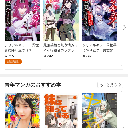
シリアルキラー 異世
最強英雄と無表情カワ
シリアルキラー異世界
一撃
界に降り立つ（１）
イイ暗殺者のラブラブ
に降り立つ 異世界バ
ねの
新婚生活 １巻
トルロイヤル1巻
715
792
792
8
試読増量
青年マンガのおすすめ本
もっと見る