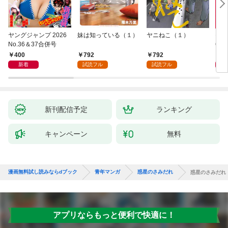
ヤングジャンプ 2026
妹は知っている（１）
ヤニねこ（１）
モー
No.36＆37合併号
6・3
日発
400
792
792
4
新着
試読フル
試読フル
新刊配信予定
ランキング
キャンペーン
無料
漫画無料試し読みならdブック
青年マンガ
惑星のさみだれ
惑星のさみだれ
アプリならもっと便利で快適に！