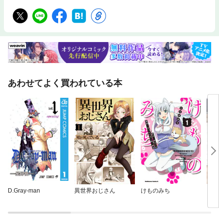
あわせてよく買われている本
D.Gray-man
異世界おじさん
けものみち
ジャ