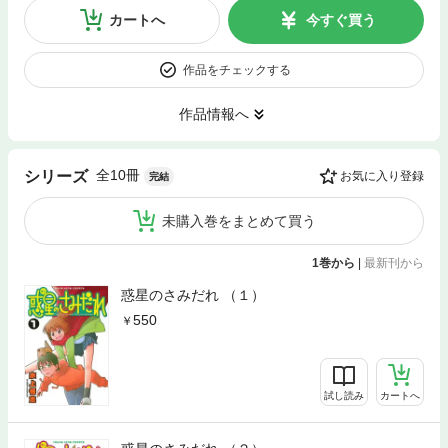
カートへ
今すぐ買う
作品をチェックする
作品情報へ
全10冊
シリーズ
お気に入り登録
完結
未購入巻をまとめて買う
1巻から
|
最新刊から
惑星のさみだれ （１）
550
試し読み
カートへ