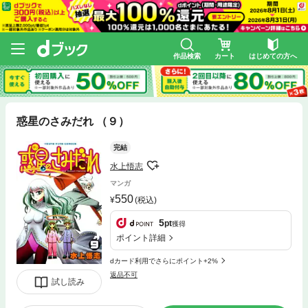
作品検索
カート
はじめての方へ
惑星のさみだれ （９）
完結
水上悟志
マンガ
550
(税込)
5
pt
獲得
ポイント詳細
dカード利用でさらにポイント+2%
返品不可
試し読み