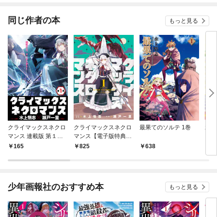
同じ作者の本
もっと見る
クライマックスネクロ
クライマックスネクロ
最果てのソルテ 1巻
水上
マンス 連載版 第１話
マンス【電子版特典
今亡き国の人々の最後
付】 （1）
165
825
638
7
の戦い
少年画報社のおすすめ本
もっと見る