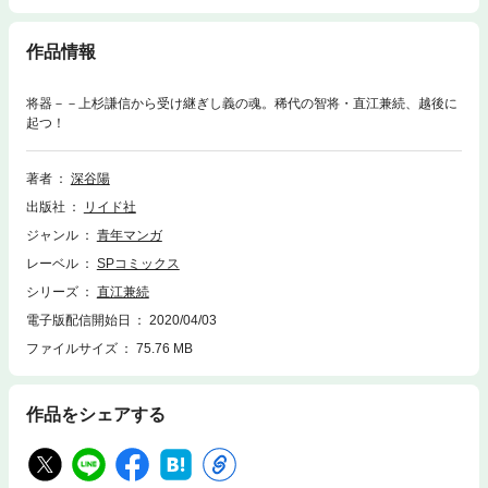
作品情報
将器－－上杉謙信から受け継ぎし義の魂。稀代の智将・直江兼続、越後に
起つ！
著者
深谷陽
出版社
リイド社
ジャンル
青年マンガ
レーベル
SPコミックス
シリーズ
直江兼続
電子版配信開始日
2020/04/03
ファイルサイズ
75.76 MB
作品をシェアする