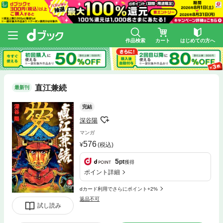
作品検索
カート
はじめての方へ
直江兼続
最新刊
完結
深谷陽
マンガ
576
(税込)
5
pt
獲得
ポイント詳細
dカード利用でさらにポイント+2%
返品不可
試し読み