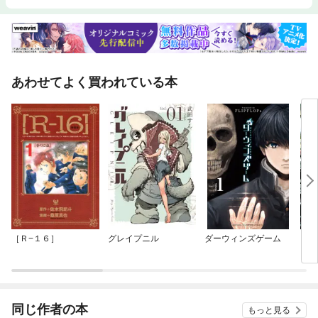
あわせてよく買われている本
［Ｒ−１６］
グレイプニル
ダーウィンズゲーム
［Ｒ
同じ作者の本
もっと見る