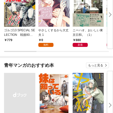
ゴルゴ13 SPECIAL SE
やさしくするから大丈
ニーハオ、おいしい東
多摩
LECTION 戦後80年
夫 1
京日和。 （1）
TY 
の光と陰
0
880
8
779
無料
新着
青年マンガのおすすめ本
もっと見る