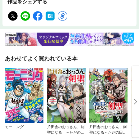
作品をシェアする
あわせてよく買われている本
モーニング
片田舎のおっさん、剣
片田舎のおっさん、剣
高度
聖になる ～ただの田
聖になる～ただの田舎
魔法
舎の剣術師範だったの
の剣術師範だったの