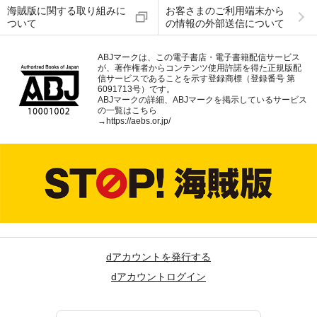
海賊版に関する取り組みに
お客さまのご利用端末から
ついて
の情報の外部送信について
ABJマークは、この電子書店・電子書籍配信サービス
が、著作権者からコンテンツ使用許諾を得た正規版配
信サービスであることを示す登録商標（登録番号 第
6091713号）です。
ABJマークの詳細、ABJマークを掲示しているサービス
の一覧はこちら
→
https://aebs.or.jp/
dアカウントを発行する
dアカウントログイン