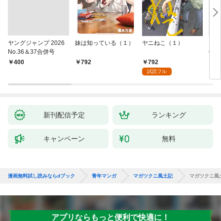
ヤングジャンプ 2026
妹は知っている（１）
ヤニねこ（１）
モー
No.36＆37合併号
6・3
日発
792
￥400
792
￥4
試読フル
新刊配信予定
ランキング
キャンペーン
無料
漫画無料試し読みならdブック
青年マンガ
マガツクニ風土記
マガツクニ風
アプリならもっと便利で快適に！