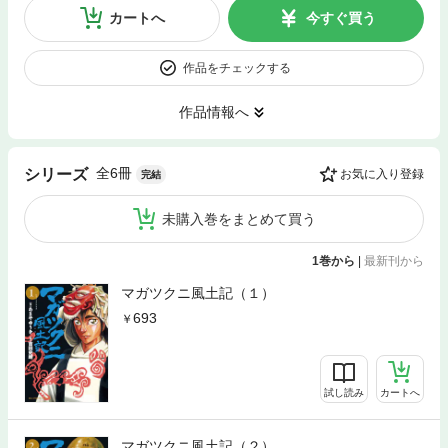
カートへ
今すぐ買う
作品をチェックする
作品情報へ
全6冊
シリーズ
お気に入り登録
完結
未購入巻をまとめて買う
1巻から
|
最新刊から
マガツクニ風土記（１）
693
試し読み
カートへ
マガツクニ風土記（２）