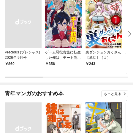
Precious (プレシャス)
ゲーム悪役貴族に転生
裏ダンジョンおくさん
あや
2026年 9月号
した俺は、チート筋肉
【単話】（１）
し夫
で無双する【単話】
倉で
￥860
356
243
1
（１）
る～
青年マンガのおすすめ本
もっと見る