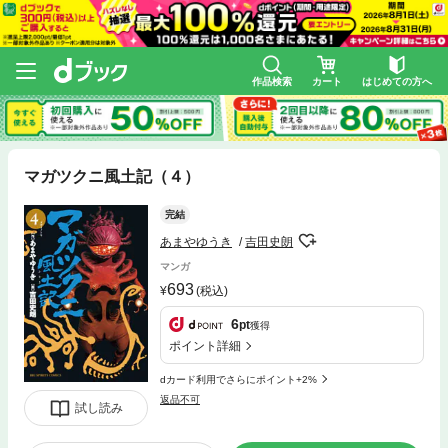
作品検索
カート
はじめての方へ
マガツクニ風土記（４）
完結
あまやゆうき
吉田史朗
マンガ
693
(税込)
6
pt
獲得
ポイント詳細
dカード利用でさらにポイント+2%
返品不可
試し読み