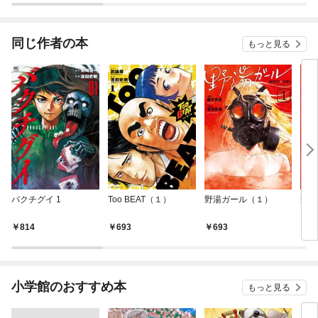
に、大成した弟子たち
に、大成した弟子たち
が俺を放ってくれない
が俺を放ってくれない
件～
件～(話売り)
同じ作者の本
もっと見る
バクチグイ 1
Too BEAT（１）
野湯ガール（１）
野湯
（１
814
693
693
1
小学館のおすすめ本
もっと見る