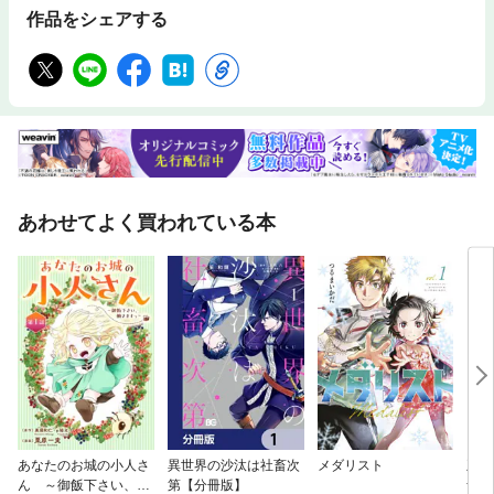
作品をシェアする
あわせてよく買われている本
あなたのお城の小人さ
異世界の沙汰は社畜次
メダリスト
王の
ん ～御飯下さい、働
第【分冊版】
ナ～