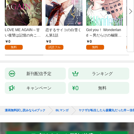
LOVE ME AGAIN～甘
恋するサイコの白雪く
Got you！ Wonderlan
ビバ
い復讐は記憶の向こう
ん第1話
d ～男だらけの極限ラ
鳥は
側～(1)
ブ～(1)
【全
0
0
0
0
無料
試読フル
無料
新刊配信予定
ランキング
キャンペーン
無料
漫画無料試し読みならdブック
BLマンガ
ヤクザが転生したら森蘭丸だった件～信