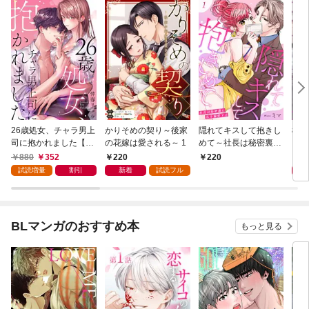
26歳処女、チャラ男上
かりそめの契り～後家
隠れてキスして抱きし
極道
司に抱かれました【電
の花嫁は愛される～ 1
めて～社長は秘密裏に
－若
子単行本版おまけ付
私を溺愛する～ 1
【電
880
352
220
8
220
き】 1
付き
試読増量
割引
新着
試読フル
BLマンガのおすすめ本
もっと見る