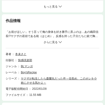
もっと見る
作品情報
「お前がほしい」そう言って俺の身体を好き勝手に弄ぶのは…あの織田信
長!?ヤクザの若頭である統（はじめ）。反感を持った子分たちに銃で胸を
撃たれて死んだ──かと思えば、目の前に広がるは戦国時代!!天下の織田信
長になぜか気に入られ、「お前は今日から森蘭丸だ！」と訳の分からない
宣言をしやがった！おまけに手を縛られて乳首を吸われ、誰も受け入れた
ことのないアソコを掻き回されて…悔しいのに声が止まらない…！この俺
著者
冬未さと
が男に抱かれてしまうのか!?若頭から小姓になった統の末路とは！
出版社
快感倶楽部
ジャンル
BLマンガ
レーベル
Boy'sRecipe
シリーズ
ヤクザが転生したら森蘭丸だった件～信長め、このオレを小
姓にさせる気かよ～
電子版配信開始日
2022/01/28
ファイルサイズ
11.55 MB