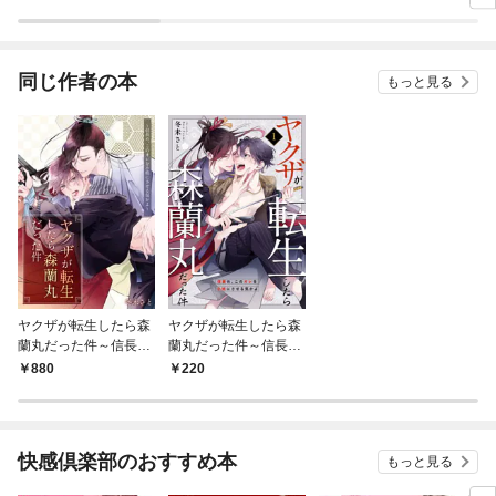
きますっ～（コミッ
ク）【分冊版】
同じ作者の本
もっと見る
ヤクザが転生したら森
ヤクザが転生したら森
蘭丸だった件～信長
蘭丸だった件～信長
め、このオレを小姓に
め、このオレを小姓に
880
220
させる気かよ～【電子
させる気かよ～ 1
単行本版おまけ付き】
1
快感倶楽部のおすすめ本
もっと見る