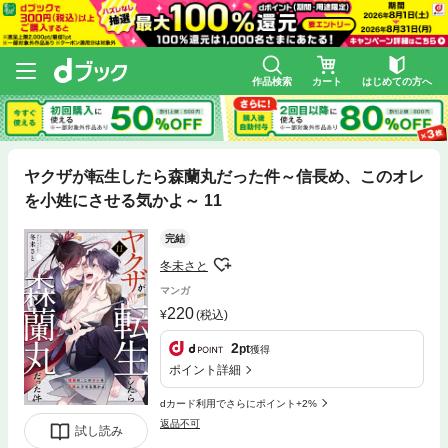
作品検索
カート
はじめての方へ
ヤクザが転生したら森蘭丸だった件～信長め、このオレ
を小姓にさせる気かよ～ 11
完結
冬未さと
マンガ
220
(税込)
2
pt
獲得
ポイント詳細
dカード利用でさらにポイント+2%
返品不可
試し読み