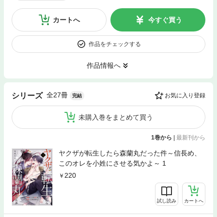
カートへ
今すぐ買う
作品をチェックする
作品情報へ
全27冊
シリーズ
お気に入り登録
完結
未購入巻をまとめて買う
1巻から
|
最新刊から
ヤクザが転生したら森蘭丸だった件～信長め、
このオレを小姓にさせる気かよ～ 1
220
試し読み
カートへ