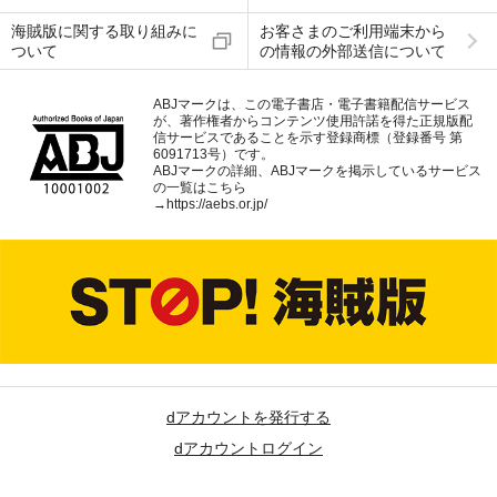
海賊版に関する取り組みに
お客さまのご利用端末から
ついて
の情報の外部送信について
ABJマークは、この電子書店・電子書籍配信サービス
が、著作権者からコンテンツ使用許諾を得た正規版配
信サービスであることを示す登録商標（登録番号 第
6091713号）です。
ABJマークの詳細、ABJマークを掲示しているサービス
の一覧はこちら
→
https://aebs.or.jp/
dアカウントを発行する
dアカウントログイン