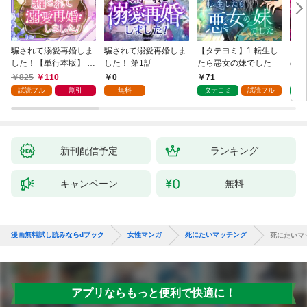
騙されて溺愛再婚しま
騙されて溺愛再婚しま
【タテヨミ】1.転生し
【タ
した！【単行本版】 1
した！ 第1話
たら悪女の妹でした
の私
巻
825
110
0
71
7
試読フル
割引
無料
タテヨミ
試読フル
タ
新刊配信予定
ランキング
キャンペーン
無料
漫画無料試し読みならdブック
女性マンガ
死にたいマッチング
死にたいマッ
アプリならもっと便利で快適に！