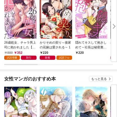
26歳処女、チャラ男上
かりそめの契り～後家
隠れてキスして抱きし
極道
司に抱かれました【電
の花嫁は愛される～ 1
めて～社長は秘密裏に
－若
子単行本版おまけ付
私を溺愛する～ 1
【電
880
352
220
8
220
き】 1
付き
試読増量
割引
新着
試読フル
女性マンガのおすすめ本
もっと見る