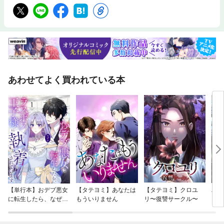
あわせてよく買われている本
【単行本】おデブ悪女
【タテヨミ】あなたは
【タテヨミ】クロユ
バッ
に転生したら、なぜか
もういりません
リ〜復讐サークル〜
ロイ
ラスボス王子様に執着
今世
されています
りが