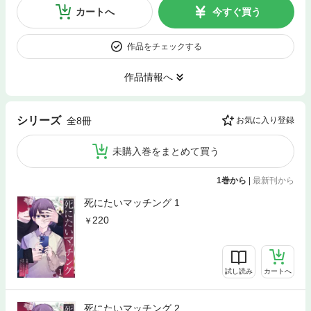
カートへ
今すぐ買う
作品をチェックする
作品情報へ
シリーズ
全8冊
お気に入り登録
未購入巻をまとめて買う
1巻から
|
最新刊から
死にたいマッチング 1
220
試し読み
カートへ
死にたいマッチング 2