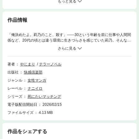
もっと見る
作品情報
「俺決めたよ。莉乃のこと、殺す」――30という年齢を前に仕事や人間関
係など、20代の頃とは違う環境に生きづらさを感じていた莉乃。そんな
時、親友のあずみから殺したい人と殺されたい人を繋ぐアプリ『死にたい
マッチング』を紹介される。その怪しさにあまり乗り気でなかった莉乃だ
ったが、とある人物とマッチングしてしまい…!?※この作品は原作「死に
たいマッチング」をコミカライズしています。
著者
やじまり
テラーノベル
出版社
快感倶楽部
ジャンル
女性マンガ
レーベル
ナニイロ
シリーズ
死にたいマッチング
電子版配信開始日
2026/02/15
ファイルサイズ
4.13 MB
作品をシェアする