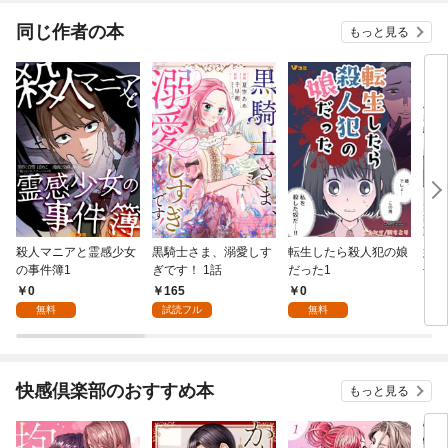
てく
OMI
同じ作者の本
もっと見る
殺人マニアと霊感少女
黒騎士さま、溺愛しす
転生したら殺人犯の娘
姉さ
の事件簿1
ぎです！ 1話
だった1
冊版
0
165
0
1
無料
試読フル
無料
快感倶楽部のおすすめ本
もっと見る