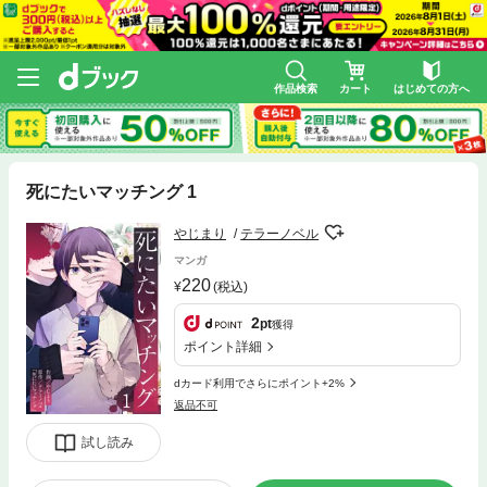
作品検索
カート
はじめての方へ
死にたいマッチング 1
やじまり
テラーノベル
マンガ
220
(税込)
2
pt
獲得
ポイント詳細
dカード利用でさらにポイント+2%
返品不可
試し読み