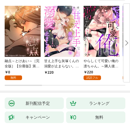
融点～とけあい～［完
甘え上手な灰塚くんの
やらしくて可愛い俺の
マゾ
全版］【分冊版】第1
溺愛が止まらない。純
凛ちゃん。～隣人後輩
くさ
話
情で、健気で…絶倫！
くんのイキすぎた執着
ッチ
0
220
2
220
(1)
にハメ堕とされる～(1)
まま
無料
試読フル
試
～(1
新刊配信予定
ランキング
キャンペーン
無料