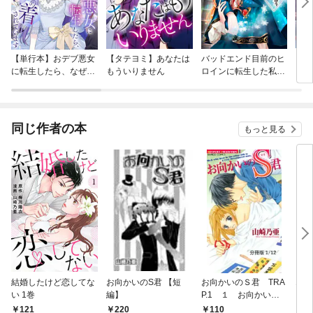
【単行本】おデブ悪女
【タテヨミ】あなたは
バッドエンド目前のヒ
【タ
に転生したら、なぜか
もういりません
ロインに転生した私、
リ〜
ラスボス王子様に執着
今世では恋愛するつも
されています
りがチートな兄が離し
てくれません！？@C
OMIC
同じ作者の本
もっと見る
結婚したけど恋してな
お向かいのS君 【短
お向かいのＳ君 TRA
エッ
い 1巻
編】
P.1 １ お向かいの
ＯＶ
Ｓ君【分冊版1/12】
ザ・
121
220
110
1