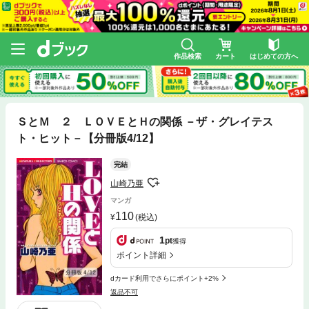
作品検索
カート
はじめての方へ
ＳとＭ ２ ＬＯＶＥとＨの関係 －ザ・グレイテス
ト・ヒット－【分冊版4/12】
完結
山崎乃亜
マンガ
110
(税込)
1
pt
獲得
ポイント詳細
dカード利用でさらにポイント+2%
返品不可