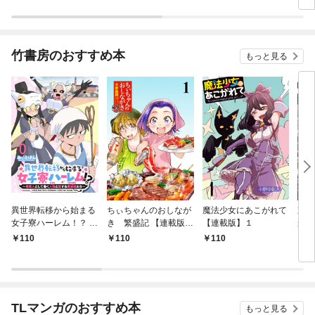
ット
竹書房のおすすめ本
もっと見る
異世界転移から始まる
ちぃちゃんのおしなが
魔法少女にあこがれて
東京
女子寮ハーレム！？ ～
き 繁盛記 【連載版】
【連載版】１
から
管理人として働く人間
１
冒険
110
110
110
1
と恋する魔族娘たち～
ダン
【連載版】０
なっ
【連
TLマンガのおすすめ本
もっと見る