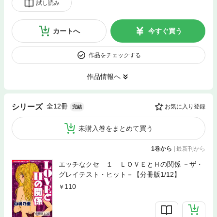
試し読み
カートへ
今すぐ買う
作品をチェックする
作品情報へ
全12冊
シリーズ
お気に入り登録
完結
未購入巻をまとめて買う
1巻から
|
最新刊から
エッチなクセ １ ＬＯＶＥとＨの関係 －ザ・
グレイテスト・ヒット－【分冊版1/12】
110