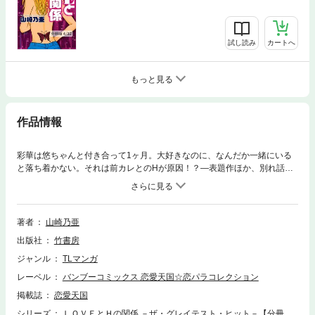
試し読み
カートへ
もっと見る
作品情報
彩華は悠ちゃんと付き合って1ヶ月。大好きなのに、なんだか一緒にいる
と落ち着かない。それは前カレとのHが原因！？―表題作ほか、別れ話を
したカレとHをしてしまう女のコや、自分がS体質かM体質かHの相性を悩
む女のコなど恋とHをリアルに描いた人気読み切りシリーズ、待望のコミ
ックス化！！※本コンテンツは単行本「ＬＯＶＥとＨの関係 －ザ・グレイ
テスト・ヒット－」を分冊したものです。
著者
山崎乃亜
出版社
竹書房
ジャンル
TLマンガ
レーベル
バンブーコミックス 恋愛天国☆恋パラコレクション
掲載誌
恋愛天国
シリーズ
ＬＯＶＥとＨの関係 －ザ・グレイテスト・ヒット－【分冊