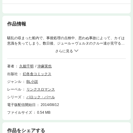
作品情報
騒乱の収まった船内で、事後処理の点検中、思わぬ事故によって、カイは
意識を失ってしまう。数日後、ジュール＝ヴェルヌのクルー達が見守るな
か、目覚めたカイは記憶退行を起こしていた。現れた人格は十三歳の時の
カイ、『イシス』だったのだ。彼は普段の禁欲的で頑固なカイとは違い、
天真爛漫なエピキュリアンであり、周囲を混乱させる。三四郎はこの対照
的な『カイ』と『イシス』への思いに苦しみ、悩み、そして、ある選択を
著者
久能千明
沖麻実也
するが……。
出版社
幻冬舎コミックス
ジャンル
BL小説
レーベル
リンクスロマンス
シリーズ
バロック・パール
電子版配信開始日
2014/08/12
ファイルサイズ
0.54 MB
作品をシェアする