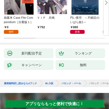
病案本 Case File Com
ＶＩＰ 共鳴
円い夜空 ～不眠症の
ハー
pendium［分冊版１］
いばら姫1～
１]
0
880
0
792
無料
新着
新刊配信予定
ランキング
キャンペーン
無料
漫画無料試し読みならdブック
BL小説
バロック・パール
バロック・パール
アプリならもっと便利で快適に！