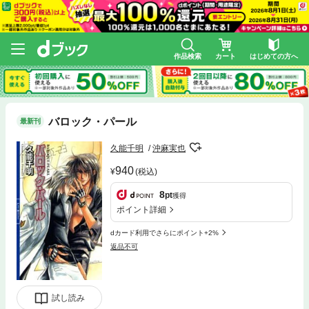
作品検索
カート
はじめての方へ
バロック・パール
最新刊
久能千明
沖麻実也
940
(税込)
8
pt
獲得
ポイント詳細
dカード利用でさらにポイント+2%
返品不可
試し読み