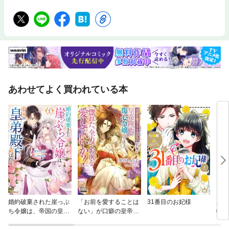
あわせてよく買われている本
婚約破棄された崖っぷ
「お前を愛することは
31番目のお妃様
あお
ち令嬢は、帝国の皇弟
ない」が口癖の皇帝陛
物語
殿下と結ばれる
下が、傷心令嬢に言い