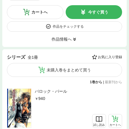
カートへ
今すぐ買う
作品をチェックする
作品情報へ
シリーズ
全1冊
お気に入り登録
未購入巻をまとめて買う
1巻から
|
最新刊から
バロック・パール
940
試し読み
カートへ