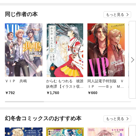
ました「惚れた。全力
でお前を愛していい
か？」
同じ作者の本
もっと見る
ＶＩＰ 共鳴
からむ もつれる 彼誰
同人誌電子特別版 Ｖ
ＶＩ
妖奇譚 【イラスト収
ＩＰ ――Ｂｙ Ｍ
標
録】
ｙ Ｓｉｄｅ――【電
ル】
792
1,760
660
8
子オリジナル】
幻冬舎コミックスのおすすめ本
もっと見る