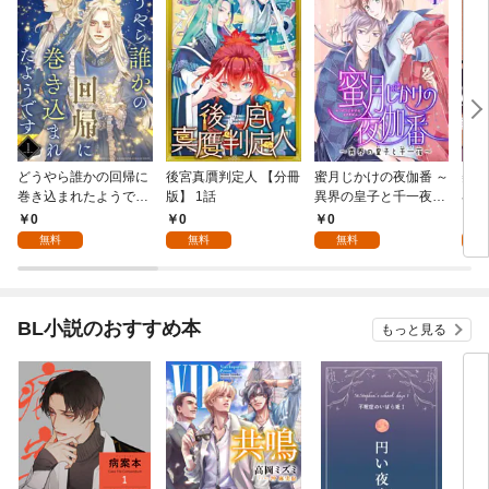
どうやら誰かの回帰に
後宮真贋判定人 【分冊
蜜月じかけの夜伽番 ～
美貌
巻き込まれたようです
版】 1話
異界の皇子と千一夜～
界で
【分冊版】 1話
【分冊版】 1話
たか
0
0
0
0
版】
無料
無料
無料
BL小説のおすすめ本
もっと見る