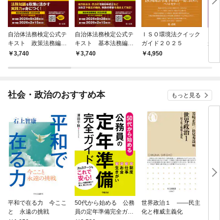
自治体法務検定公式テ
自治体法務検定公式テ
ＩＳＯ環境法クイック
こん
キスト 政策法務編
キスト 基本法務編
ガイド２０２５
かな
２０２５年度検定対応
２０２５年度検定対応
ト投
3,740
3,740
4,950
3,
メソ
社会・政治のおすすめ本
もっと見る
平和で在る力 今ここ
50代から始める 公務
世界政治１ ――民主
「力
と 永遠の挑戦
員の定年準備完全ガイ
化と権威主義化
く 