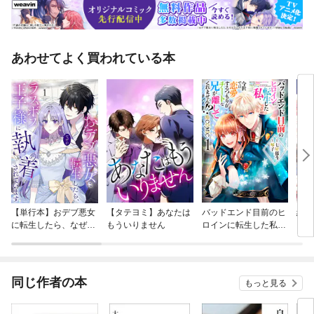
あわせてよく買われている本
【単行本】おデブ悪女
【タテヨミ】あなたは
バッドエンド目前のヒ
結界
に転生したら、なぜか
もういりません
ロインに転生した私、
ラスボス王子様に執着
今世では恋愛するつも
されています
りがチートな兄が離し
てくれません！？@C
OMIC
同じ作者の本
もっと見る