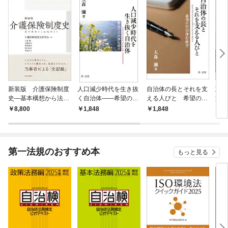
新装版 介護保険制度
人口減少時代を生き抜
自治体の長とそれを支
政権
史―基本構想から法施
く自治体――希望の自
える人びと 希望の自
流 
行まで
治体行政学
治体行政学
行政
8,800
1,848
1,848
1,
第一法規のおすすめ本
もっと見る