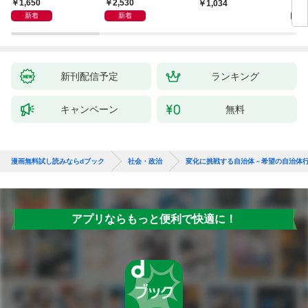
ド
1,650
2,530
1,
1,034
新着
新着
新刊配信予定
ランキング
キャンペーン
無料
漫画無料試し読みならdブック
社会・政治
変化に挑戦する自治体－希望の自治体
アプリならもっと便利で快適に！