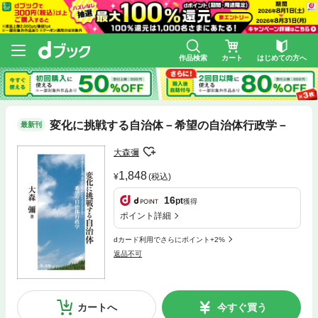
作品検索
カート
はじめての方へ
変化に挑戦する自治体－希望の自治体行政学－
最新刊
大森彌
1,848
(税込)
16
pt
獲得
ポイント詳細
dカード利用でさらにポイント+2%
返品不可
カートへ
今すぐ買う