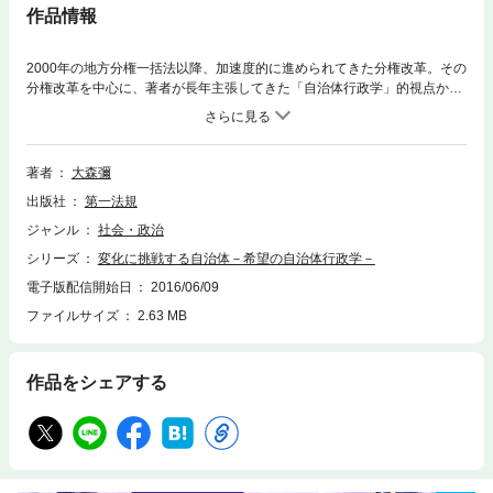
作品情報
2000年の地方分権一括法以降、加速度的に進められてきた分権改革。その
分権改革を中心に、著者が長年主張してきた「自治体行政学」的視点か
ら、自治体・自治体職員・地方議会議員等について論じた一冊。
著者
大森彌
出版社
第一法規
ジャンル
社会・政治
シリーズ
変化に挑戦する自治体－希望の自治体行政学－
電子版配信開始日
2016/06/09
ファイルサイズ
2.63 MB
作品をシェアする