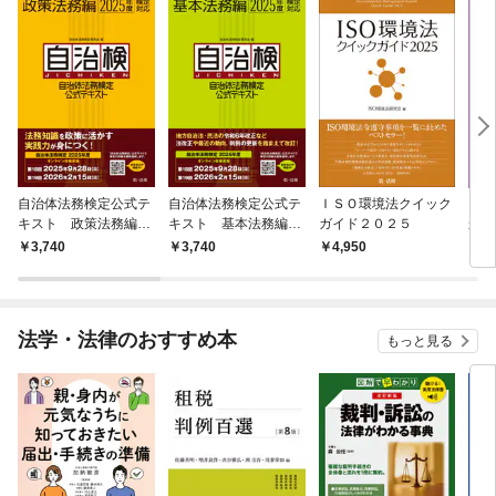
自治体法務検定公式テ
自治体法務検定公式テ
ＩＳＯ環境法クイック
こん
キスト 政策法務編
キスト 基本法務編
ガイド２０２５
かな
２０２５年度検定対応
２０２５年度検定対応
ト投
3,740
3,740
4,950
3,
メソ
法学・法律のおすすめ本
もっと見る