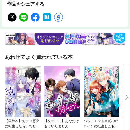
作品をシェアする
あわせてよく買われている本
【単行本】おデブ悪女
【タテヨミ】あなたは
バッドエンド目前のヒ
【タ
に転生したら、なぜか
もういりません
ロインに転生した私、
リ〜