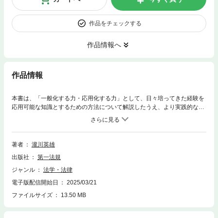
作品をチェックする
作品情報へ
作品情報
本書は、「一般化する力・応用化する力」として、日々培ってきた経験を
応用可能な知識とするための方法について解説したうえ、より実践的な法
務業務遂行スキルの習得や、複雑な法務案件を適切に処理するためのルー
ルについて解説を行う構成としている。
著者
瀧川英雄
出版社
第一法規
ジャンル
法学・法律
電子版配信開始日
2025/03/21
ファイルサイズ
13.50 MB