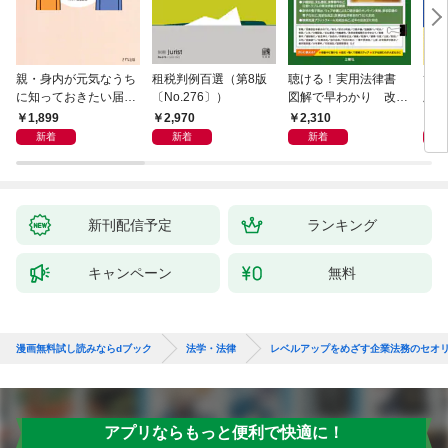
親・身内が元気なうち
租税判例百選（第8版
聴ける！実用法律書
ひと
に知っておきたい届
〔No.276〕）
図解で早わかり 改訂
版 
出・手続きの準備（き
新版 裁判・訴訟の法
十年
1,899
2,970
2,310
1,
ずな出版）
律がわかる事典
が教
新着
新着
新着
き 
全終
新刊配信予定
ランキング
キャンペーン
無料
漫画無料試し読みならdブック
法学・法律
レベルアップをめざす企業法務のセオリ
アプリならもっと便利で快適に！