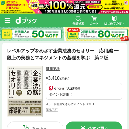
作品検索
カート
はじめての方へ
レベルアップをめざす企業法務のセオリー 応用編 一
段上の実務とマネジメントの基礎を学ぶ 第２版
瀧川英雄
3,410
(税込)
31
pt
獲得
ポイント詳細
dカード利用でさらにポイント+2%
返品不可
カートへ
今すぐ買う