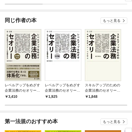
ラスボス王子様に執着
今世では恋愛するつも
されています
りがチートな兄が離し
てくれません！？@C
OMIC
同じ作者の本
もっと見る
レベルアップをめざす
レベルアップをめざす
スキルアップのための
企業法務のセオリー
企業法務のセオリー
企業法務のセオリー
応用編 一段上の実務と
応用編 一段上の実務
実務の基礎とルールを
3,410
1,925
1,848
マネジメントの基礎を
とマネジメントの基礎
学ぶ
学ぶ 第２版
を学ぶ
第一法規のおすすめ本
もっと見る