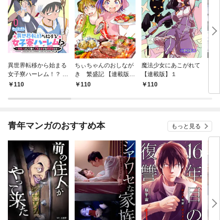
異世界転移から始まる
ちぃちゃんのおしなが
魔法少女にあこがれて
ガー
女子寮ハーレム！？ ～
き 繁盛記 【連載版】
【連載版】１
ィー
管理人として働く人間
１
110
110
110
1
と恋する魔族娘たち～
【連載版】０
青年マンガのおすすめ本
もっと見る