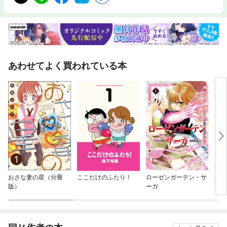
あわせてよく買われている本
おさな妻の星（分冊
ここだけのふたり！
ローゼンガーテン・サ
かの
版）
ーガ