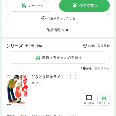
カートへ
今すぐ買う
作品をチェックする
作品情報へ
全4冊
シリーズ
お気に入り登録
完結
未購入巻をまとめて買う
1巻から
|
最新刊から
どきどき姉弟ライフ （１）
649
試し読み
カートへ