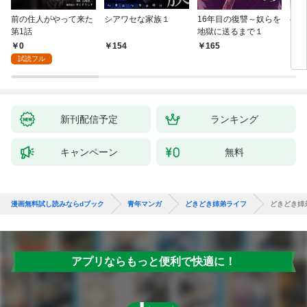
前の住人がやって来た
シアワセな家族１
16年目の復讐～奴らを
ベイ
第1話
地獄に送るまで１
エブ
版】
0
154
165
2
試読フル
新刊配信予定
ランキング
キャンペーン
無料
漫画無料試し読みならdブック
青年マンガ
どきどき姉弟ライフ
どきどき姉
アプリならもっと便利で快適に！