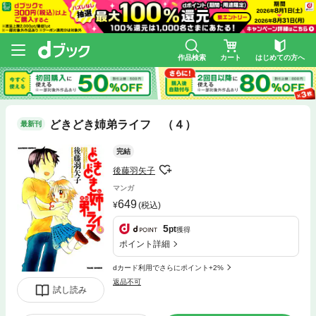
作品検索
カート
はじめての方へ
どきどき姉弟ライフ （４）
最新刊
完結
後藤羽矢子
マンガ
649
(税込)
5
pt
獲得
ポイント詳細
dカード利用でさらにポイント+2%
返品不可
試し読み