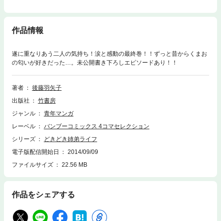
作品情報
遂に重なりあう二人の気持ち！涙と感動の最終巻！！ずっと昔からくまお
の匂いが好きだった…。未公開書き下ろしエピソードあり！！
著者
後藤羽矢子
出版社
竹書房
ジャンル
青年マンガ
レーベル
バンブーコミックス 4コマセレクション
シリーズ
どきどき姉弟ライフ
電子版配信開始日
2014/09/09
ファイルサイズ
22.56 MB
作品をシェアする