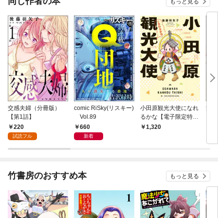
同じ作者の本
もっと見る
交感夫婦（分冊版）
comic RiSky(リスキー)
小田原観光大使になれ
交感
【第1話】
Vol.89
るかな【電子限定特典
付き】
220
660
1,320
7
試読フル
新着
竹書房のおすすめ本
もっと見る