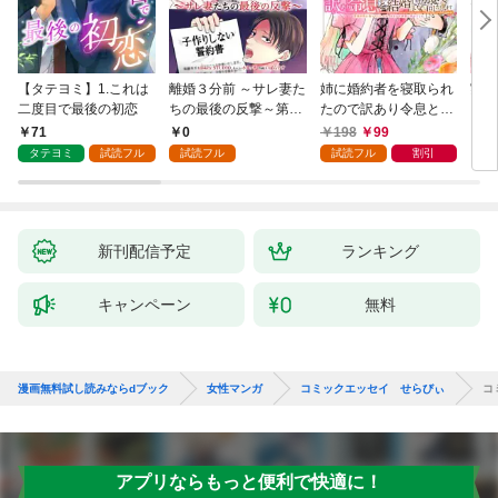
【タテヨミ】1.これは
離婚３分前 ～サレ妻た
姉に婚約者を寝取られ
実は
二度目で最後の初恋
ちの最後の反撃～第1
たので訳あり令息と結
した
話
婚して辺境へと向かい
から
71
0
198
99
2
ます ～苦労の先に待っ
（1
タテヨミ
試読フル
試読フル
試読フル
割引
ていたのは、まさかの
溺愛と幸せでした～
【分冊版】 1
新刊配信予定
ランキング
キャンペーン
無料
漫画無料試し読みならdブック
女性マンガ
コミックエッセイ せらびぃ
コ
アプリならもっと便利で快適に！