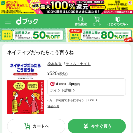
作品検索
カート
はじめての方へ
ネイティブだったらこう言うね
松本祐香
ティム・ナイト
520
(税込)
4
pt
獲得
ポイント詳細
dカード利用でさらにポイント+2%
返品不可
カートへ
今すぐ買う