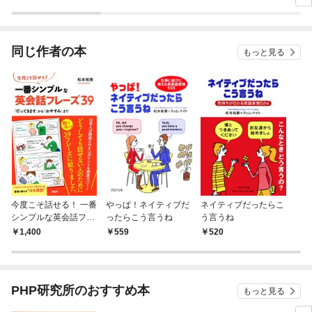
ラスボス王子様に執着
今世では恋愛するつも
されています
りがチートな兄が離し
てくれません！？@C
OMIC
同じ作者の本
もっと見る
今度こそ話せる！ 一番
やっぱ！ネイティブだ
ネイティブだったらこ
シンプルな英会話フレ
ったらこう言うね
う言うね
ーズ39
1,400
559
520
PHP研究所のおすすめ本
もっと見る