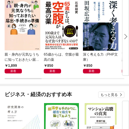
親・身内が元気なうち
65歳からは、空腹が最
深く考える力（PHP文
面白
に知っておきたい届
高の薬
庫）
恐竜
出・手続きの準備（き
1,899
850
850
9
ずな出版）
新着
新着
新着
ビジネス・経済のおすすめ本
もっと見る