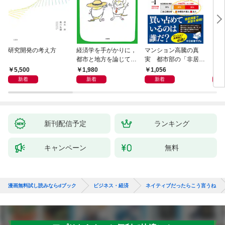
研究開発の考え方
経済学を手がかりに，
マンション高騰の真
リー
都市と地方を論じてみ
実 都市部の「非居住
「も
よう
化」が街を壊す
然と
5,500
1,980
1,056
2,
イン
新着
新着
新着
果を
新刊配信予定
ランキング
キャンペーン
無料
漫画無料試し読みならdブック
ビジネス・経済
ネイティブだったらこう言うね