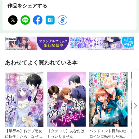
作品をシェアする
あわせてよく買われている本
【単行本】おデブ悪女
【タテヨミ】あなたは
バッドエンド目前のヒ
結界
に転生したら、なぜか
もういりません
ロインに転生した私、