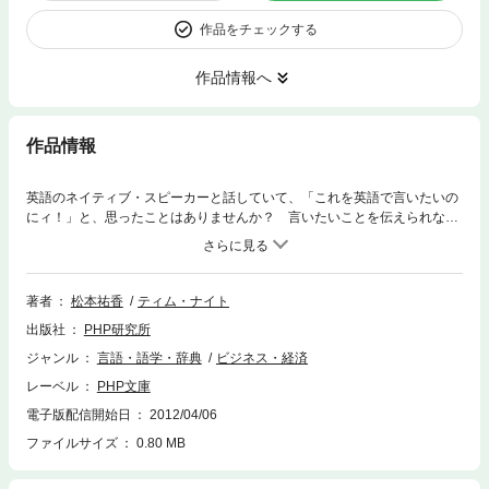
作品をチェックする
作品情報へ
作品情報
英語のネイティブ・スピーカーと話していて、「これを英語で言いたいの
にィ！」と、思ったことはありませんか？ 言いたいことを伝えられない
のは、もどかしいものです。本書では、嬉しいとき、怒ったとき、お願い
するときなど、気持ちの表現から、日常生活でよく出てくることば、学校
や会社での会話まで、実際にネイティブ・スピーカーがよく使う英会話表
現を524例紹介しています。「お気遣いありがとう」「それはこっちのセ
著者
松本祐香
ティム・ナイト
リフだよ！」「マジで言ってんの？」「ごめん、うっかりしてた！」「す
出版社
PHP研究所
みません、お名前をもう一度お願いできますか？」「あいつは出世したよ
な」……。シチュエーション別に分かれているので、興味のあるところか
ジャンル
言語・語学・辞典
ビジネス・経済
ら押さえていけば、より効率的に覚えられるでしょう。また、「彼、私の
レーベル
PHP文庫
ことどう思ってるんだろう…？」「僕とつきあってください」など、恋を
したときに使うフレーズも満載。驚くほどの英語の達人になること間違い
電子版配信開始日
2012/04/06
なし。
ファイルサイズ
0.80 MB