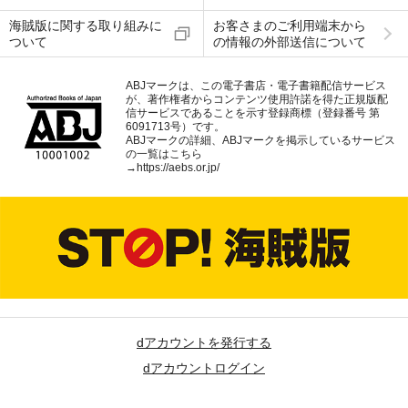
海賊版に関する取り組みに
お客さまのご利用端末から
ついて
の情報の外部送信について
ABJマークは、この電子書店・電子書籍配信サービス
が、著作権者からコンテンツ使用許諾を得た正規版配
信サービスであることを示す登録商標（登録番号 第
6091713号）です。
ABJマークの詳細、ABJマークを掲示しているサービス
の一覧はこちら
→
https://aebs.or.jp/
dアカウントを発行する
dアカウントログイン