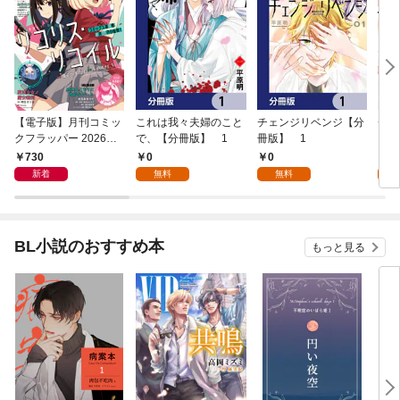
【電子版】月刊コミッ
これは我々夫婦のこと
チェンジリベンジ【分
チェ
クフラッパー 2026年9
で、【分冊版】 1
冊版】 1
月号
730
0
0
7
新着
無料
無料
試
BL小説のおすすめ本
もっと見る