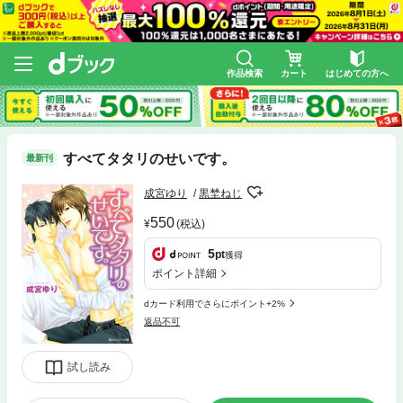
作品検索
カート
はじめての方へ
すべてタタリのせいです。
最新刊
成宮ゆり
黒埜ねじ
550
(税込)
5
pt
獲得
ポイント詳細
dカード利用でさらにポイント+2%
返品不可
試し読み