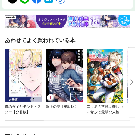
あわせてよく買われている本
僕のダイヤモンド・ス
盤上の罠【単話版】
異世界の常識は難しい
【単
ター【分冊版】
～希少で最弱な人族に
に転
転生したけど物理以外
ラス
で最強になりそうです
され
～