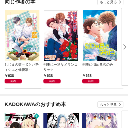
同じ作者の本
もっと見る
しじまの藍～犬とパテ
刑事に一途なメランコ
刑事に悩める恋の色
虎と
ィシエと修復家～
リック
638
638
638
6
新着
新着
新着
KADOKAWAのおすすめ本
もっと見る