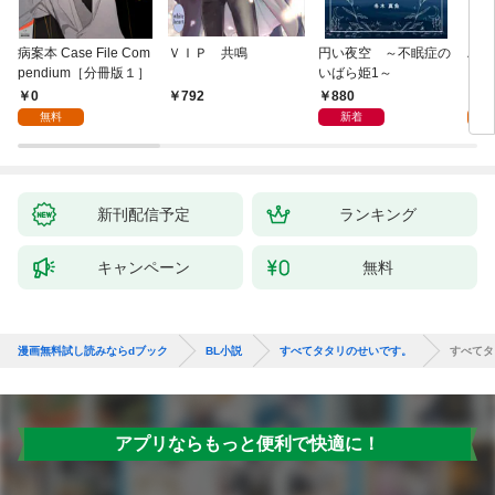
病案本 Case File Com
ＶＩＰ 共鳴
円い夜空 ～不眠症の
ハー
pendium［分冊版１］
いばら姫1～
１]
0
880
0
792
無料
新着
新刊配信予定
ランキング
キャンペーン
無料
漫画無料試し読みならdブック
BL小説
すべてタタリのせいです。
すべてタ
アプリならもっと便利で快適に！