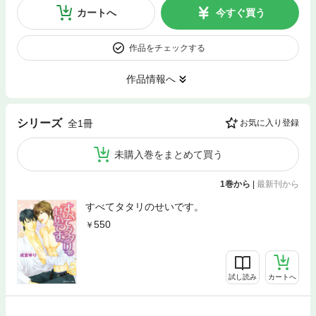
カートへ
今すぐ買う
作品をチェックする
作品情報へ
シリーズ
全1冊
お気に入り登録
未購入巻をまとめて買う
1巻から
|
最新刊から
すべてタタリのせいです。
550
試し読み
カートへ