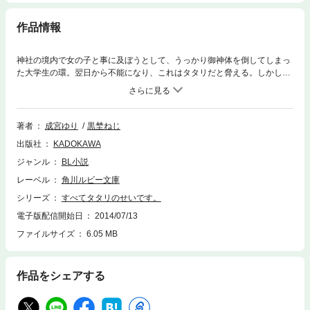
作品情報
神社の境内で女の子と事に及ぼうとして、うっかり御神体を倒してしまっ
た大学生の環。翌日から不能になり、これはタタリだと脅える。しかし、
友人で神社の息子の長谷川が触れると何故か反応してしまい！？
著者
成宮ゆり
黒埜ねじ
出版社
KADOKAWA
ジャンル
BL小説
レーベル
角川ルビー文庫
シリーズ
すべてタタリのせいです。
電子版配信開始日
2014/07/13
ファイルサイズ
6.05 MB
作品をシェアする