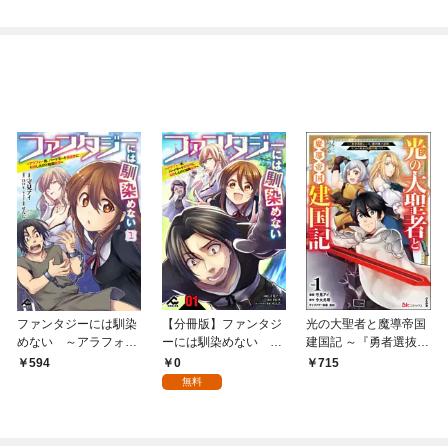
ファンタジーには馴染
【分冊版】ファンタジ
光の大聖者と魔導帝国
めない ～アラフォー
ーには馴染めない ～
建国記 ～『勇者選抜レ
男、ハードモード異世
アラフォー男、ハード
ース』勝利後の追放、
0
594
715
界に転移したけど結局
モード異世界に転移し
そこから始まる伝説の
無料
無双～ 1
たけど結局無双～ 第1
国づくり～ コミック
話
版 （1）