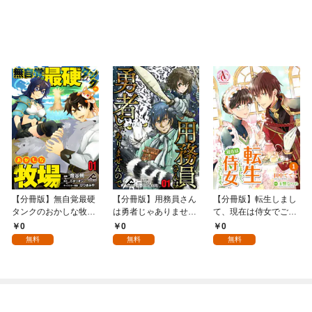
【分冊版】無自覚最硬
【分冊版】用務員さん
【分冊版】転生しまし
タンクのおかしな牧場
は勇者じゃありません
て、現在は侍女でござ
第1話
ので 第1話
います。 第1話（アリ
0
0
0
アンローズコミック
無料
無料
無料
ス）