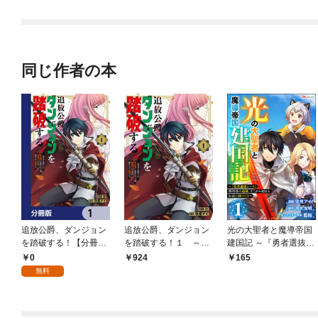
冊版】
ｙ Ｏｎｌｉｎｅ～
迷いまくって誰も知ら
ない最深部へ ～俺の
勘だとたぶんこっちが
出口だと思う～(コミッ
ク)
同じ作者の本
追放公爵、ダンジョン
追放公爵、ダンジョン
光の大聖者と魔導帝国
を踏破する！【分冊
を踏破する！１ ～婚
建国記 ～『勇者選抜レ
版】 1
約者を寝取られて、死
ース』勝利後の追放、
0
924
165
の迷宮に追放された公
そこから始まる伝説の
無料
爵、魔物使いの才能を
国づくり～ コミック版
開花させて無双する～
（分冊版） 【第1
話】