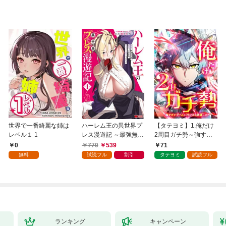
世界で一番綺麗な姉は
ハーレム王の異世界プ
【タテヨミ】1.俺だけ
レベル１ 1
レス漫遊記 ～最強無双
2周目ガチ勢～強すぎ
のおじさんはあらゆる
てゲームバランスを破
0
770
539
71
種族を嫁にする～（コ
壊した～
無料
試読フル
割引
タテヨミ
試読フル
ミック） 1
ランキング
キャンペーン