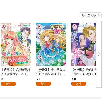
もっと見る
【分冊版】婚約破棄の
【分冊版】転生王女は
【分冊版】身代わりの
次は偽装婚約。さて、
今日も旗を叩き折る 第
生贄だったはずの私、
その次は……。 第1話
1話（アリアンローズ
凶犬王子の愛に困惑中
0
0
0
（アリアンローズコミ
コミックス）
第1話（アリアンロー
無料
無料
無料
ックス）
ズコミックス）