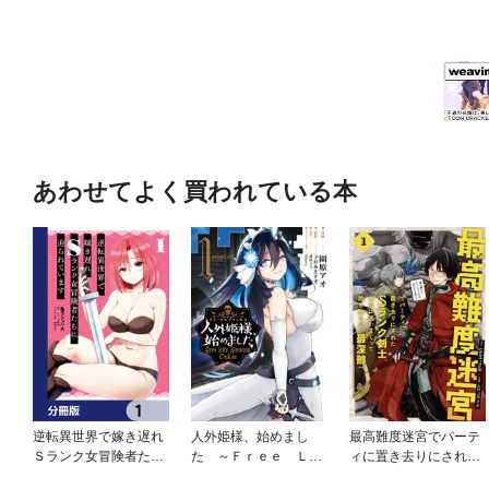
あわせてよく買われている本
逆転異世界で嫁き遅れ
人外姫様、始めまし
最高難度迷宮でパーテ
Ｓランク女冒険者たち
た ～Ｆｒｅｅ Ｌｉ
ィに置き去りにされた
に迫られています【分
ｆｅ Ｆａｎｔａｓ
Sランク剣士、本当に