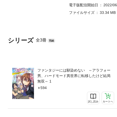
電子版配信開始日
2022/06
ファイルサイズ
33.34 MB
シリーズ
全3冊
完結
ファンタジーには馴染めない ～アラフォー
男、ハードモード異世界に転移したけど結局
無双～ 1
594
試し読み
カートへ