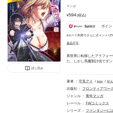
マンガ
594
(税込)
ポイン
5
pt
獲得
dカード利用でさらにポイント+2
返品不可
異世界に転移したアラフォー
た。しかし馬魔獣討伐でダン
れ、領主から魔具探索を強要
試し読み
わされることに――!? 命が
著者
守見アイ
nov
せ
出版社
フロンティアワー
ジャンル
青年マンガ
レーベル
FWコミックス
シリーズ
ファンタジーに