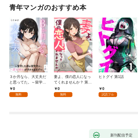
青年マンガのおすすめ本
３か月なら、大丈夫だ
妻よ、僕の恋人になっ
ヒトグイ 第1話
と思ってた。～留学し
てくれませんか？ 第1
た僕の留守中に、一途
話
0
0
0
な彼女が汚されるまで
無料
無料
試読フル
～ 1話
新刊配信予定