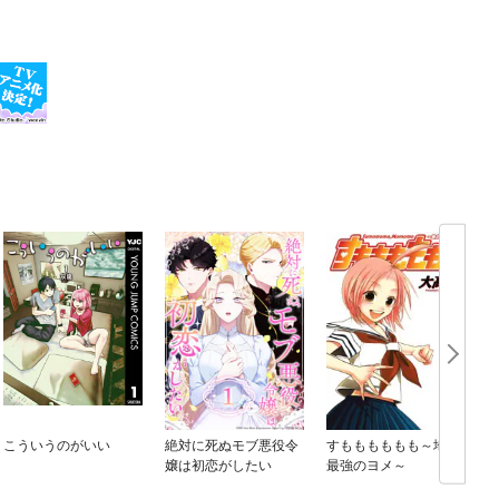
こういうのがいい
絶対に死ぬモブ悪役令
すもももももも～地上
嬢は初恋がしたい
最強のヨメ～