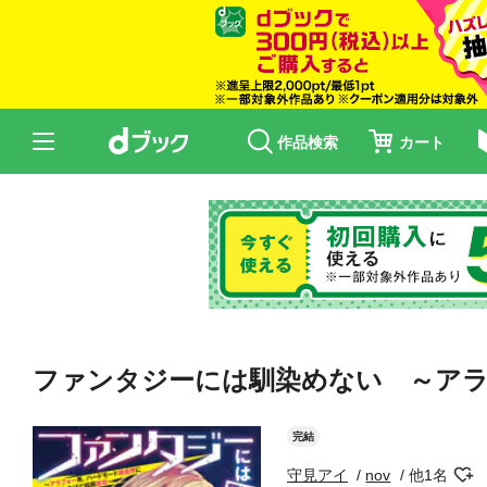
作品検索
カート
ファンタジーには馴染めない ～アラ
完結
守見アイ
nov
他1名