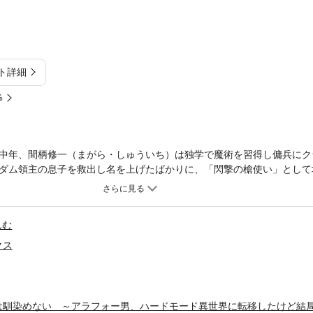
ト詳細
%
中年、間柄修一（まがら・しゅういち）は独学で魔術を習得し傭兵にク
ダム領主の息子を救出し名を上げたばかりに、「閃撃の槍使い」として
されてしまう。断ろうにも薄幸の少女・サーラを人質に取られ、凶悪な
けのハードモードライフは、いつも以上にサバイバル!!
んむ
クス
は馴染めない ～アラフォー男、ハードモード異世界に転移したけど結