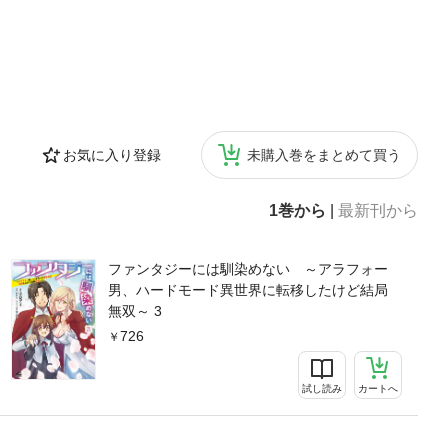
お気に入り登録
未購入巻をまとめて買う
1巻から
|
最新刊から
ファンタジーには馴染めない ～アラフォー
男、ハードモード異世界に転移したけど結局
無双～ 3
726
試し読み
カートへ