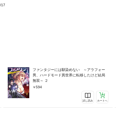
/17
ファンタジーには馴染めない ～アラフォー
男、ハードモード異世界に転移したけど結局
無双～ ２
594
試し読み
カートへ