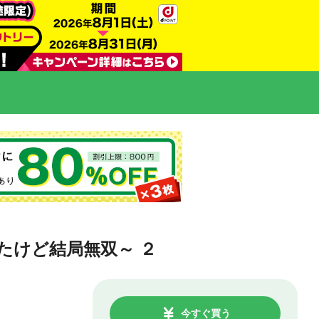
たけど結局無双～ ２
今すぐ買う