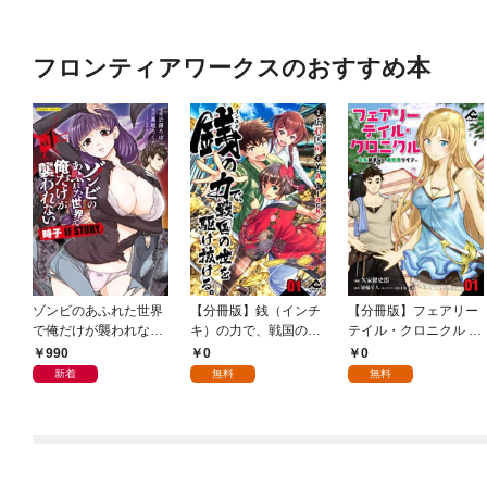
フロンティアワークスのおすすめ本
ゾンビのあふれた世界
【分冊版】銭（インチ
【分冊版】フェアリー
で俺だけが襲われない
キ）の力で、戦国の世
テイル・クロニクル ～
時子 IF STORY 1
を駆け抜ける。 第1話
空気読まない異世界ラ
990
0
0
イフ～ 第1話
新着
無料
無料