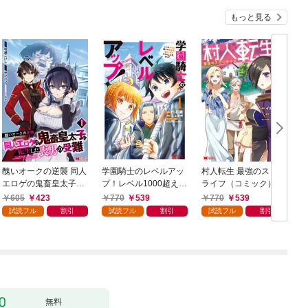
もっと見る
醜いオークの逆襲 同人
学園騎士のレベルアッ
村人転生 最強のスロー
エロゲの鬼畜皇太子に
プ！レベル1000超えの
ライフ（コミック） 1
転生した喪男の受難
転生者、落ちこぼれク
605
423
770
539
770
539
（コミック） 1
ラスに入学。そして、
試読フル
割引
試読フル
割引
試読フル
割引
（コミック） 1
ク
無料