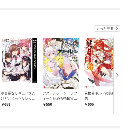
もっと見る
草食系なサキュバスだ
アズールレーン ラフ
異世界ギルドの英雄師
けど、えっちなレッス
ィーと始める指揮官生
弟
ンしてくれますか？
活 ショートストーリ
658
550
605
ー特典付き