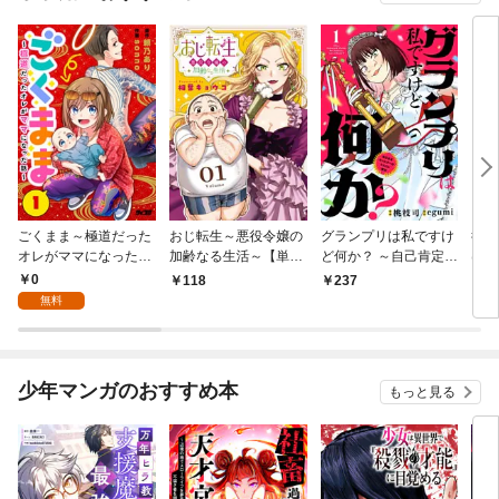
ごくまま～極道だった
おじ転生～悪役令嬢の
グランプリは私ですけ
後宮
オレがママになった話
加齢なる生活～【単
ど何か？ ～自己肯定モ
は謎
～【単話】（１）
話】（１）
ンスターのミスコン無
（１
0
118
237
2
双～【単話】（１）
無料
少年マンガのおすすめ本
もっと見る