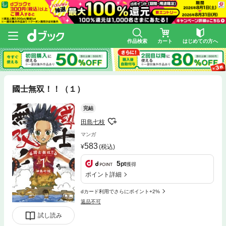
作品検索
カート
はじめての方へ
國士無双！！（１）
完結
田島七枝
マンガ
583
(税込)
5
pt
獲得
ポイント詳細
dカード利用でさらにポイント+2%
返品不可
試し読み