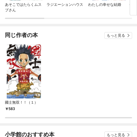
あそこではたらくムス
ラジエーションハウス
わたしの幸せな結婚
今際
ブさん
同じ作者の本
もっと見る
國士無双！！（１）
583
小学館のおすすめ本
もっと見る