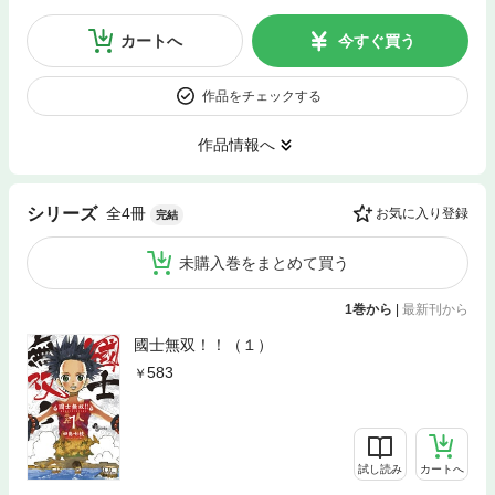
カートへ
今すぐ買う
作品をチェックする
作品情報へ
全4冊
シリーズ
お気に入り登録
完結
未購入巻をまとめて買う
1巻から
|
最新刊から
國士無双！！（１）
583
試し読み
カートへ