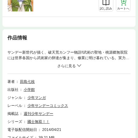
試し読み
カートへ
作品情報
サンデー新世代が描く、破天荒カンフー物語!!武術の聖地・桃源郷無双院
には世界各国から武術家の卵達が集まり、修業に明け暮れている。実力は
あるが馴れ合いを嫌う一年生のロー・ウェイは、ある夜無双院内の謎の部
屋に迷い込んでしまう。部屋の中にいた巨大な龍に襲われた所を救ってく
れたのは、その部屋に10年もの間閉じ込められていた少年・キッドであっ
た。キッドとローは力を合わせて部屋から脱出することは出来るのか!?広
著者
田島七枝
大な学院を舞台に、少年達が最強を目指す、超カンフーバトル物語!!
出版社
小学館
ジャンル
少年マンガ
レーベル
少年サンデーコミックス
掲載誌
週刊少年サンデー
シリーズ
國士無双！！
電子版配信開始日
2014/04/21
ファイルサイズ
39.21 MB