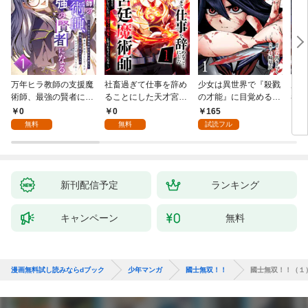
万年ヒラ教師の支援魔
社畜過ぎて仕事を辞め
少女は異世界で『殺戮
魔王
術師、最強の賢者にな
ることにした天才宮廷
の才能』に目覚める
者パ
る～不人気の支援魔術
魔術師～辺境の地でス
(話売り) #1
やっ
0
0
165
2
師は給料泥棒だと魔術
ローライフを夢見る
無料
無料
試読フル
大学をクビになった
が、不届き者を倒して
が、出世した元教え子
いたら『最果ての魔
たちのおかげで何も困
女』と呼ばれるように
らない件～ 第1話
なる～ 第1話
新刊配信予定
ランキング
キャンペーン
無料
漫画無料試し読みならdブック
少年マンガ
國士無双！！
國士無双！！（１