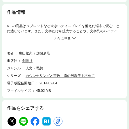
作品情報
※この商品はタブレットなど大きいディスプレイを備えた端末で読むこと
に適しています。また、文字だけを拡大することや、文字列のハイライ
ト、検索、辞書の参照、引用などの機能が使用できません。宗教がもつ意
味、魂と心と現実の関係、大いなるものとの出会いなど、カウンセリング
が深まれば必ずと言っていいほど突き当たる普遍的な問題を見事に表現し
た事例集。
著者
東山紘久
加藤廣隆
出版社
創元社
ジャンル
人文・思想
シリーズ
カウンセリングと宗教 魂の居場所を求めて
電子版配信開始日
2014/02/04
ファイルサイズ
45.02 MB
作品をシェアする