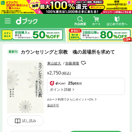
作品検索
カート
はじめての方へ
カウンセリングと宗教 魂の居場所を求めて
最新刊
東山紘久
加藤廣隆
2,750
(税込)
25
pt
獲得
ポイント詳細
dカード利用でさらにポイント+2%
返品不可
試し読み