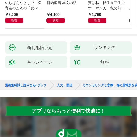
いちばんやさしい 保
新約聖書 本文の訳
実は私、転生９回生で
自閉
育者のための「食べな
す マンガ 私の前世
が小
い子」サポートＢＯＯ
物語
あう
2,200
4,400
1,760
2,
Ｋ 偏食・少食のお悩
新着
新着
新着
み解決！
新刊配信予定
ランキング
キャンペーン
無料
漫画無料試し読みならdブック
人文・思想
カウンセリングと宗教 魂の居場所を
アプリならもっと便利で快適に！