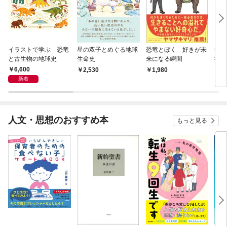
イラストで学ぶ 恐竜
星の双子とめぐる地球
恐竜とぼく 好きが未
知ら
と古生物の地球史
生命史
来になる瞬間
行 
と信
6,600
2,530
1,980
2,
新着
人文・思想のおすすめ本
もっと見る