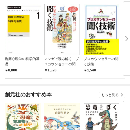
臨床心理学の科学的基
マンガで読み解く プ
プロカウンセラーの聞
夢分
礎
ロカウンセラーの聞く
く技術
症状
技術
8,800
1,320
1,540
3,
創元社のおすすめ本
もっと見る