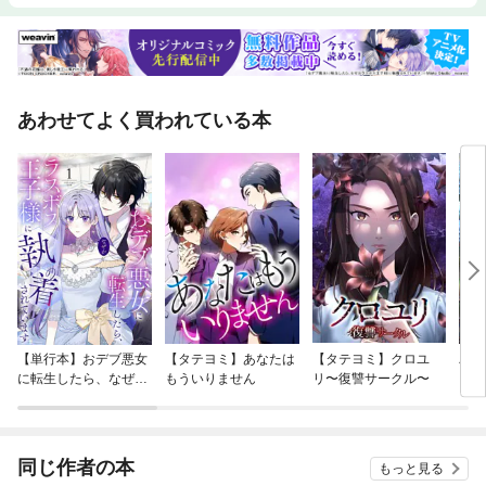
あわせてよく買われている本
【単行本】おデブ悪女
【タテヨミ】あなたは
【タテヨミ】クロユ
バッ
に転生したら、なぜか
もういりません
リ〜復讐サークル〜
ロイ
ラスボス王子様に執着
今世
されています
りが
てく
OMI
同じ作者の本
もっと見る